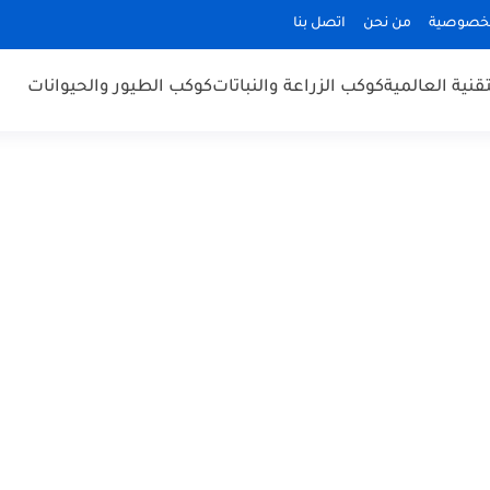
لخصوصية
من نحن
اتصل بنا
قنية العالمية
كوكب الزراعة والنباتات
كوكب الطيور والحيوانات