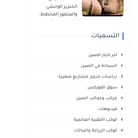
الذاتي
الخنزير الوحشي
والمنغوز المخطط:
شراكة غير مألوفة
في قلب السافانا
التسميات
الإفريقية
اخر اخبار الصين
السياحة في الصين
دراسات جدوى مشاريع صغيرة
سوق الفوركس
غرائب وعجائب الصين
فيديوهات
كوكب االتقنية العالمية
كوكب الزراعة والنباتات