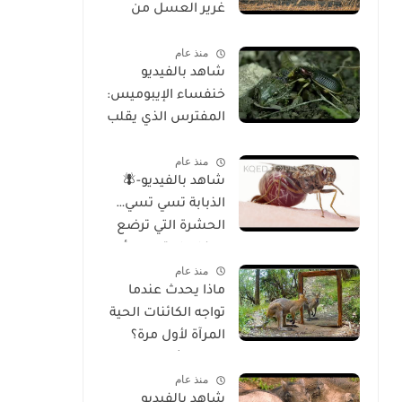
غرير العسل من
الوجود
منذ عام
شاهد بالفيديو
خنفساء الإيبوميس:
المفترس الذي يقلب
موازين الطبيعة
منذ عام
شاهد بالفيديو-🪰
الذبابة تسي تسي…
الحشرة التي ترضع
صغارها وتسبب أحد
منذ عام
أخطر الأمراض في
ماذا يحدث عندما
إفريقيا!
تواجه الكائنات الحية
المرآة لأول مرة؟
تحليل شامل
منذ عام
للسلوك والوعي
شاهد بالفيديو