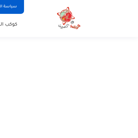
سياسة ا
كوكب الت