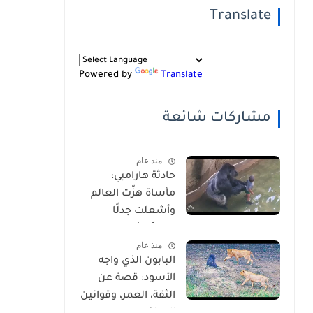
Translate
Powered by
Translate
مشاركات شائعة
منذ عام
حادثة هارامبي:
مأساة هزّت العالم
وأشعلت جدلًا
عالميًا-شاهد
منذ عام
بالفيديو
البابون الذي واجه
الأسود: قصة عن
الثقة، العمر، وقوانين