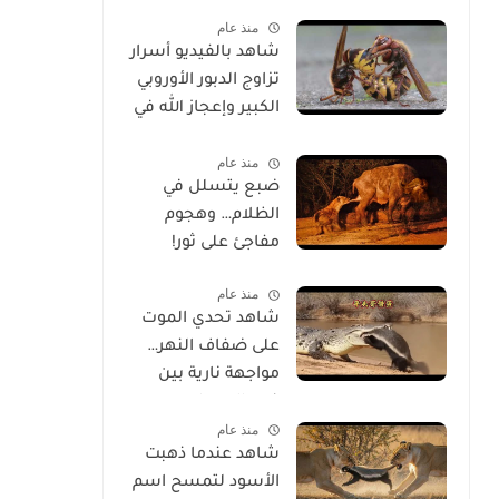
الحياة
منذ عام
شاهد بالفيديو أسرار
تزاوج الدبور الأوروبي
الكبير وإعجاز الله في
خلقه
منذ عام
ضبع يتسلل في
الظلام… وهجوم
مفاجئ على ثور!
منذ عام
شاهد تحدي الموت
على ضفاف النهر…
مواجهة نارية بين
غرير العسل
منذ عام
وتمساح شرس
شاهد عندما ذهبت
الأسود لتمسح اسم