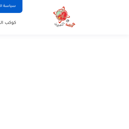
سياسة ا
كوكب الت