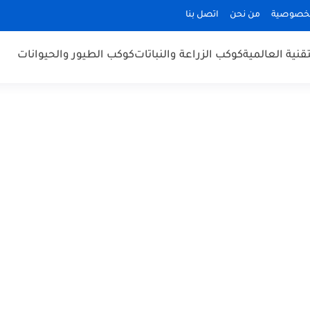
لخصوصية
من نحن
اتصل بنا
قنية العالمية
كوكب الزراعة والنباتات
كوكب الطيور والحيوانات