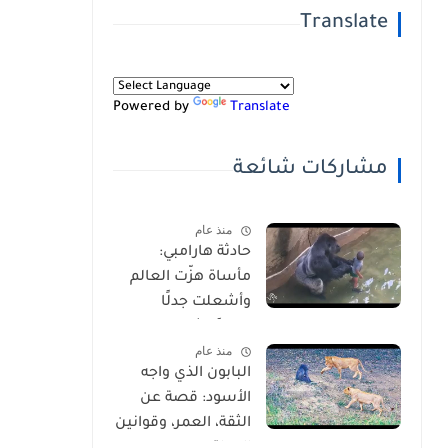
Translate
Powered by
Translate
مشاركات شائعة
منذ عام
حادثة هارامبي:
مأساة هزّت العالم
وأشعلت جدلًا
عالميًا-شاهد
منذ عام
بالفيديو
البابون الذي واجه
الأسود: قصة عن
الثقة، العمر، وقوانين