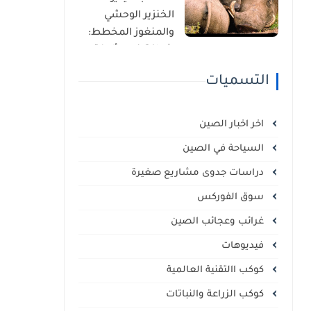
الذاتي
الخنزير الوحشي
والمنغوز المخطط:
شراكة غير مألوفة
في قلب السافانا
التسميات
الإفريقية
اخر اخبار الصين
السياحة في الصين
دراسات جدوى مشاريع صغيرة
سوق الفوركس
غرائب وعجائب الصين
فيديوهات
كوكب االتقنية العالمية
كوكب الزراعة والنباتات