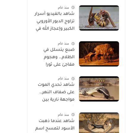
الحياة
منذ عام
شاهد بالفيديو أسرار
تزاوج الدبور الأوروبي
الكبير وإعجاز الله في
خلقه
منذ عام
ضبع يتسلل في
الظلام… وهجوم
مفاجئ على ثور!
منذ عام
شاهد تحدي الموت
على ضفاف النهر…
مواجهة نارية بين
غرير العسل
منذ عام
وتمساح شرس
شاهد عندما ذهبت
الأسود لتمسح اسم