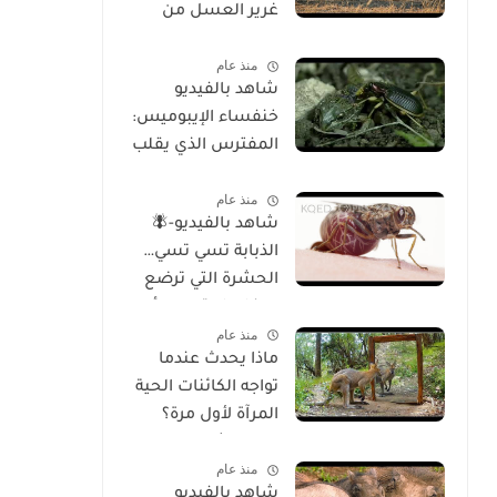
غرير العسل من
الوجود
منذ عام
شاهد بالفيديو
خنفساء الإيبوميس:
المفترس الذي يقلب
موازين الطبيعة
منذ عام
شاهد بالفيديو-🪰
الذبابة تسي تسي…
الحشرة التي ترضع
صغارها وتسبب أحد
منذ عام
أخطر الأمراض في
ماذا يحدث عندما
إفريقيا!
تواجه الكائنات الحية
المرآة لأول مرة؟
تحليل شامل
منذ عام
للسلوك والوعي
شاهد بالفيديو