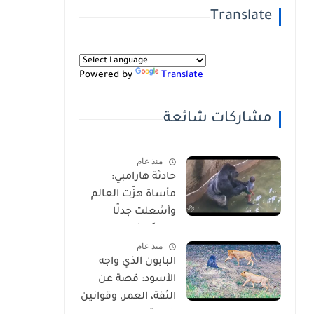
Translate
Powered by
Translate
مشاركات شائعة
منذ عام
حادثة هارامبي:
مأساة هزّت العالم
وأشعلت جدلًا
عالميًا-شاهد
منذ عام
بالفيديو
البابون الذي واجه
الأسود: قصة عن
الثقة، العمر، وقوانين