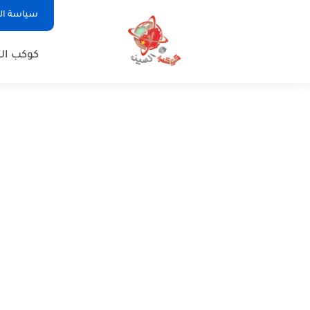
سياسة ا
كوكب الت