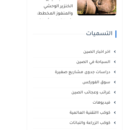
الذاتي
الخنزير الوحشي
والمنغوز المخطط:
شراكة غير مألوفة
في قلب السافانا
التسميات
الإفريقية
اخر اخبار الصين
السياحة في الصين
دراسات جدوى مشاريع صغيرة
سوق الفوركس
غرائب وعجائب الصين
فيديوهات
كوكب االتقنية العالمية
كوكب الزراعة والنباتات