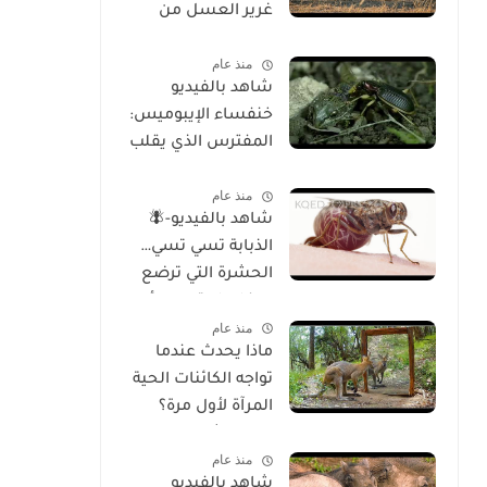
غرير العسل من
الوجود
منذ عام
شاهد بالفيديو
خنفساء الإيبوميس:
المفترس الذي يقلب
موازين الطبيعة
منذ عام
شاهد بالفيديو-🪰
الذبابة تسي تسي…
الحشرة التي ترضع
صغارها وتسبب أحد
منذ عام
أخطر الأمراض في
ماذا يحدث عندما
إفريقيا!
تواجه الكائنات الحية
المرآة لأول مرة؟
تحليل شامل
منذ عام
للسلوك والوعي
شاهد بالفيديو