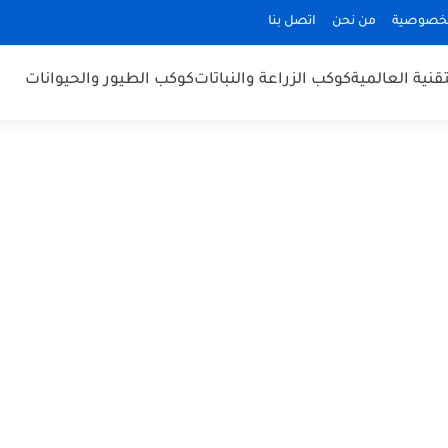
لخصوصية
من نحن
اتصل بنا
قنية العالمية
كوكب الزراعة والنباتات
كوكب الطيور والحيوانات