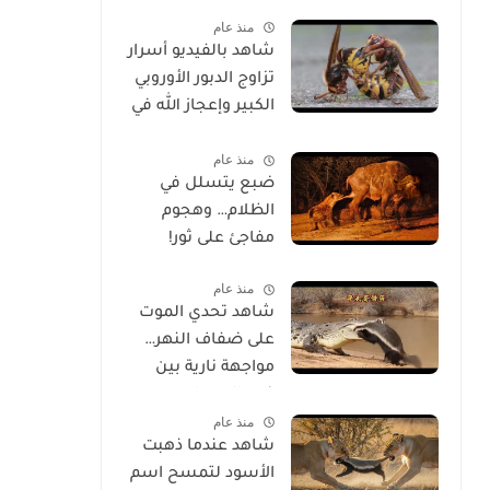
الحياة
منذ عام
شاهد بالفيديو أسرار
تزاوج الدبور الأوروبي
الكبير وإعجاز الله في
خلقه
منذ عام
ضبع يتسلل في
الظلام… وهجوم
مفاجئ على ثور!
منذ عام
شاهد تحدي الموت
على ضفاف النهر…
مواجهة نارية بين
غرير العسل
منذ عام
وتمساح شرس
شاهد عندما ذهبت
الأسود لتمسح اسم