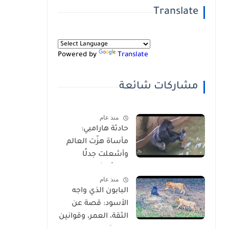
Translate
Powered by
Translate
مشاركات شائعة
منذ عام
حادثة هارامبي:
مأساة هزّت العالم
وأشعلت جدلًا
عالميًا-شاهد
منذ عام
بالفيديو
البابون الذي واجه
الأسود: قصة عن
الثقة، العمر، وقوانين