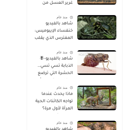
غرير العسل من
الوجود
منذ عام
شاهد بالفيديو
خنفساء الإيبوميس:
المفترس الذي يقلب
موازين الطبيعة
منذ عام
شاهد بالفيديو-🪰
الذبابة تسي تسي…
الحشرة التي ترضع
صغارها وتسبب أحد
منذ عام
أخطر الأمراض في
ماذا يحدث عندما
إفريقيا!
تواجه الكائنات الحية
المرآة لأول مرة؟
تحليل شامل
منذ عام
للسلوك والوعي
شاهد بالفيديو