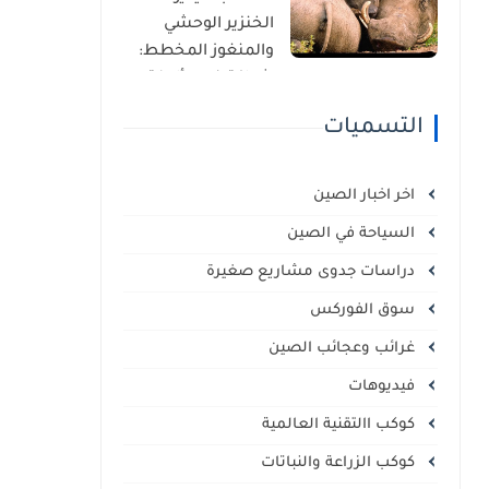
الذاتي
الخنزير الوحشي
والمنغوز المخطط:
شراكة غير مألوفة
في قلب السافانا
التسميات
الإفريقية
اخر اخبار الصين
السياحة في الصين
دراسات جدوى مشاريع صغيرة
سوق الفوركس
غرائب وعجائب الصين
فيديوهات
كوكب االتقنية العالمية
كوكب الزراعة والنباتات