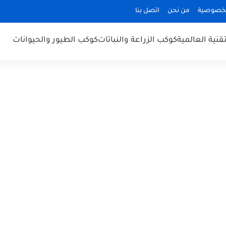
لخصوصية
من نحن
اتصل بنا
قنية العالمية
كوكب الزراعة والنباتات
كوكب الطيور والحيوانات