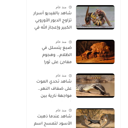
الحياة
منذ عام
شاهد بالفيديو أسرار
تزاوج الدبور الأوروبي
الكبير وإعجاز الله في
خلقه
منذ عام
ضبع يتسلل في
الظلام… وهجوم
مفاجئ على ثور!
منذ عام
شاهد تحدي الموت
على ضفاف النهر…
مواجهة نارية بين
غرير العسل
منذ عام
وتمساح شرس
شاهد عندما ذهبت
الأسود لتمسح اسم