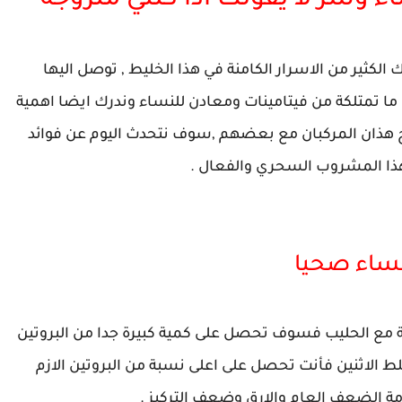
ء وسر لا يفوتك اذا كنتي متزوجة
الكثير من الاسرار الكامنة في هذا الخليط , توصل اليها
ف ما تمتلكة من فيتامينات ومعادن للنساء وندرك ايضا اهمية
مج هذان المركبان مع بعضهم ,سوف نتحدث اليوم عن فوائد
ذا المشروب السحري والفعال .
لنساء صحيا
لبة مع الحليب فسوف تحصل على كمية كبيرة جدا من البروتين
لط الاثنين فأنت تحصل على اعلى نسبة من البروتين الازم
مة الضعف العام والارق وضعف التركيز .