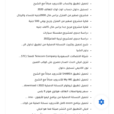
تحميل تطبيق واتساب‏‏ للأندرويد مجاناً مع الشرح
تسجيل دخول حساب اوت لوك للهاتف 2020
مشروع صغير من المنزل براس مال 2000جنيه للنساء والرجال
فكرة مشروع صغير من المنزل وربح يومي 500 جنية
فكرة مشروع مربح جدا براس مال 5الاف جنيه
دراسة جدوى لمشروع مغسلة سيارات
دراسة جدوى لمشروع تربية الماعز2022
شرح تحميل وتثبيت النسخة الاصلية من تطبيق تداول الر...
بذور الشيا
شركة الاتصالات السعودية STC) Saudi Telecom Company...
تنزيل لايكي احدث اصدار حصري على كوكب الصين
نون اكاديمي تسجيل دخول
تحميل تطبيق SHAREit للأندرويد مجاناً مع الشرح
تحميل تطبيق My WE‏‏ للأندرويد مجاناً مع الشرح
تحميل تطبيق تروكولر النسخة الاصلية 2022 download t...
سعر ومواصفات الهاتف هواوي هونر 9 بلس
تحميل النسخة الاصلية من برنامج ايمو للأيفون - imo ...
تحميل برنامج zoom كامل للأندرويد نسخة اصلية من كوك...
لايكي التطبيق الذي انتشر صيتة فما هو لايكي