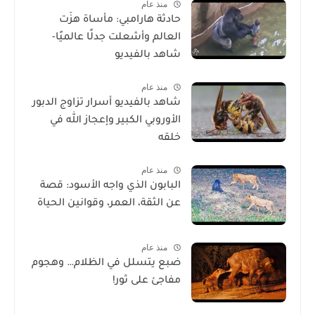
منذ عام
حادثة هارامبي: مأساة هزّت
العالم وأشعلت جدلًا عالميًا-
شاهد بالفيديو
منذ عام
شاهد بالفيديو أسرار تزاوج الدبور
الأوروبي الكبير وإعجاز الله في
خلقه
منذ عام
البابون الذي واجه الأسود: قصة
عن الثقة، العمر، وقوانين الحياة
منذ عام
ضبع يتسلل في الظلام… وهجوم
مفاجئ على ثور!