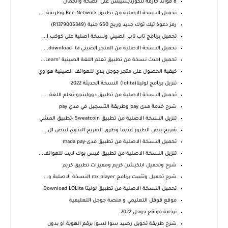
8 فوائد خارقة للكورديسيبس على الصحة والجمال
تحميل النسخة الاصلية من تطبيق Bee Network وطريقة ا...
رمز دعوة تيك توك جديد وربح 650 جنية (R1379005349)
تحميل برنامج تاب تاب الصيني ونسخة اصلية على كوكب ا...
تحميل النسخة الاصلية من المتجر الصيني download- ta...
تحميل احدث نسخة من تطبيق تعلم اللغة الصينية "Learn...
كيفية الحصول على متجر جوجل بلاي للهواتف الصينية هواوي
تنزيل برنامج لوليتا(lolita) النسخة الحديثة 2022
تحميل النسخة الاصلية من تطبيق دوولينجو-تعلم اللغة ...
شرح خدمة مدى pay وطريقة التسجيل في مدي pay
تنزيل النسخة الاصلية من تطبيق Sweatcoin -تطبيق المشي
تفريخ بيض الطيور قديما وطرق التفريخ اليدوي لبيض ال...
تحميل النسخة الاصلية من تطبيق مدى-mada pay
تنزيل النسخة الاصلية من تطبيق فيس بوك لايت للهواتف...
شرح وتحميل ابلكيشن كريم ومميزات تطبيق كريم
شرح تحميل وتثبيت برنامج mx player النسخة الاصلية و...
تحميل النسخة الاصلية من تطبيق لوليتا Download LOLita
موقع قوقل التعليمي و منصة جوجل التعليمية
ترجمة مواقع جوجل 2022
شرح طريقة تحويل رصيد سوا لسوا برقم الهوية او بدون