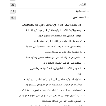
أكتوبر
25
سبتمبر
19
أغسطس
132
اكل قطط رخيص وبدون اي تكاليف وغني جدا بالفيتامينات
بودرة براغيث القطط وكيف تقتل البراغيت في القطط
اعراض الحمل عند القطط بالاسبوع الاول
تعرف على افضل تراب للقطط يتم استخدامة
لماذا تعجن القطط واحدث الابحاث العلمية في الاجابة ...
10 علامات تدل على أن قطتك تحبك
اصنعي في منزلك احسن اكل قطط صحي ومفيد جدا
القطط على كوكب الطيور والحيوانات
ما هواكل القطط الشيرازى الصغيرة عمر شهرين
الإوز
النخيل الملوكي او نخيل الزينة وعرض شامل على كوكب ا...
فوائد بذور الاجوين العظيمة (بذور الكاروم) للشعر وا...
تحميل تطبيق الراجحي تداول للكمبيوتر وشرح طريقة الت...
شرح تداول الراجحي المجاني من الجوال على سوق الفوركس
اصنعي حليب اللوز في منزلك بسهولة