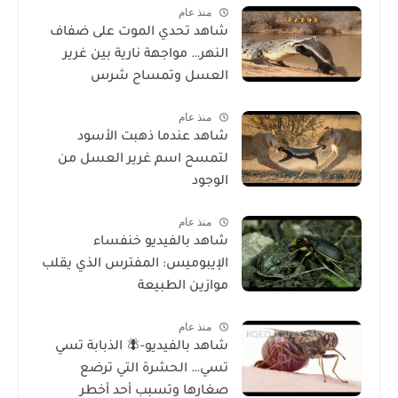
منذ عام
شاهد تحدي الموت على ضفاف
النهر… مواجهة نارية بين غرير
العسل وتمساح شرس
منذ عام
شاهد عندما ذهبت الأسود
لتمسح اسم غرير العسل من
الوجود
منذ عام
شاهد بالفيديو خنفساء
الإيبوميس: المفترس الذي يقلب
موازين الطبيعة
منذ عام
شاهد بالفيديو-🪰 الذبابة تسي
تسي… الحشرة التي ترضع
صغارها وتسبب أحد أخطر