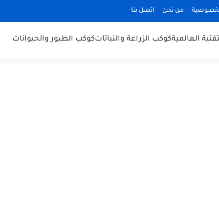
لخصوصية
من نحن
اتصل بنا
قنية العالمية
كوكب الزراعة والنباتات
كوكب الطيور والحيوانات