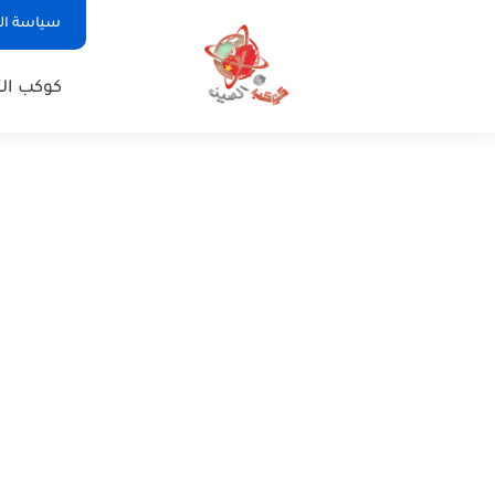
سياسة ا
كوكب الت