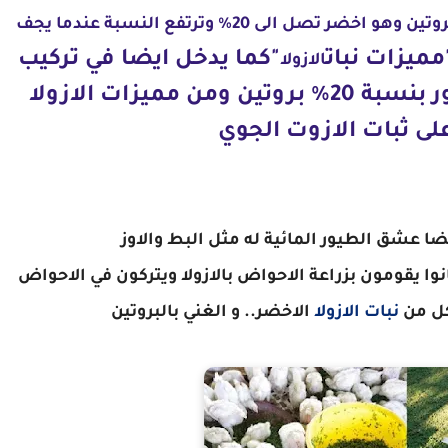
يحتوي نبات الازولا على نسبة كبيرة جدا من البروتين وهو اخضر تصل الى 20% وترتفع النسبة عندما يجف
مميزات نبات
"كما يدخل ايضا في تركيب
الازولا
الاعلاف للدواجن وكل انواع الطيور بنسبة 20% بروتين ومن مميزات الازولا
على ثبات الازوت الجوي
ايضا عشق الطيور المائية له مثل البط والاوز
وا يقومون بزراعة الاحواض بالازولا ويتركون في الاحواض
كل من
نبات الازولا
الاخضر.. و الغني بالبروتين