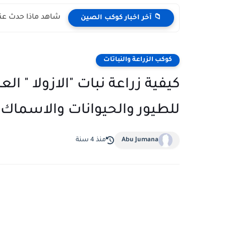
شاهد ماذا حدث عند
📁 آخر اخبار كوكب الصين
كوكب الزراعة والنباتات
كيفية زراعة نبات "الازولا " ال
للطيور والحيوانات والاسماك
Abu Jumana
منذ 4 سنة