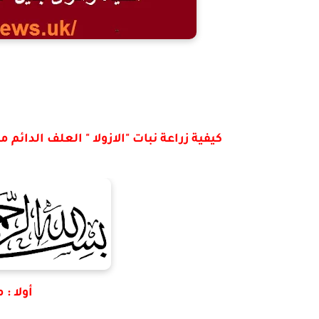
كيفية زراعة نبات "الازولا " العلف الدائ
أولا : م