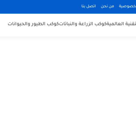
لخصوصية
من نحن
اتصل بنا
قنية العالمية
كوكب الزراعة والنباتات
كوكب الطيور والحيوانات