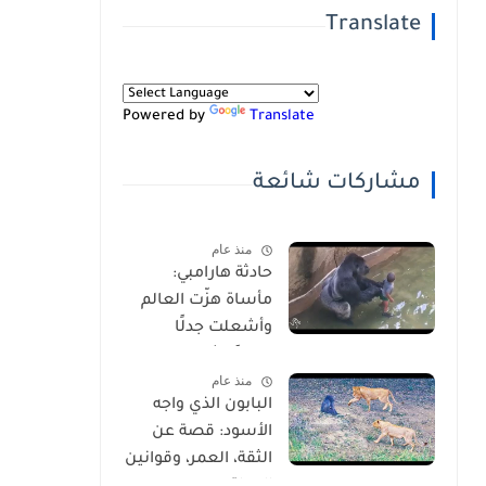
Translate
Powered by
Translate
مشاركات شائعة
منذ عام
حادثة هارامبي:
مأساة هزّت العالم
وأشعلت جدلًا
عالميًا-شاهد
منذ عام
بالفيديو
البابون الذي واجه
الأسود: قصة عن
الثقة، العمر، وقوانين