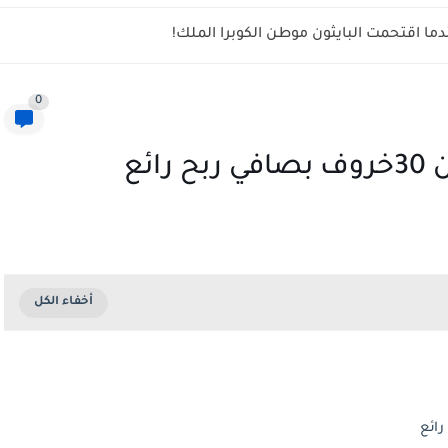
ما اقتحمت البايثون موطن الكوبرا الملك!
0
ئع