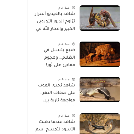
الحياة
منذ عام
شاهد بالفيديو أسرار
تزاوج الدبور الأوروبي
الكبير وإعجاز الله في
خلقه
منذ عام
ضبع يتسلل في
الظلام… وهجوم
مفاجئ على ثور!
منذ عام
شاهد تحدي الموت
على ضفاف النهر…
مواجهة نارية بين
غرير العسل
منذ عام
وتمساح شرس
شاهد عندما ذهبت
الأسود لتمسح اسم