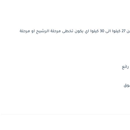
عند شراء خروف للتسمين لابد ان يكون وزنة يبدء من 27 كيلوا الى 30 كيلوا اي يكون تخطى مرحلة الرشيح او مرحلة
سوق