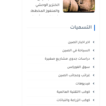
الذاتي
الخنزير الوحشي
والمنغوز المخطط:
شراكة غير مألوفة
في قلب السافانا
التسميات
الإفريقية
اخر اخبار الصين
السياحة في الصين
دراسات جدوى مشاريع صغيرة
سوق الفوركس
غرائب وعجائب الصين
فيديوهات
كوكب االتقنية العالمية
كوكب الزراعة والنباتات