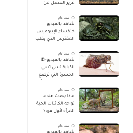
غرير العسل من
الوجود
منذ عام
شاهد بالفيديو
خنفساء الإيبوميس:
المفترس الذي يقلب
موازين الطبيعة
منذ عام
شاهد بالفيديو-🪰
الذبابة تسي تسي…
الحشرة التي ترضع
صغارها وتسبب أحد
منذ عام
أخطر الأمراض في
ماذا يحدث عندما
إفريقيا!
تواجه الكائنات الحية
المرآة لأول مرة؟
تحليل شامل
منذ عام
للسلوك والوعي
شاهد بالفيديو