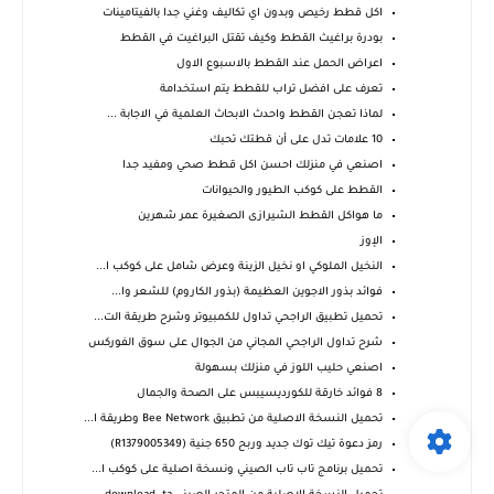
اكل قطط رخيص وبدون اي تكاليف وغني جدا بالفيتامينات
بودرة براغيث القطط وكيف تقتل البراغيت في القطط
اعراض الحمل عند القطط بالاسبوع الاول
تعرف على افضل تراب للقطط يتم استخدامة
لماذا تعجن القطط واحدث الابحاث العلمية في الاجابة ...
10 علامات تدل على أن قطتك تحبك
اصنعي في منزلك احسن اكل قطط صحي ومفيد جدا
القطط على كوكب الطيور والحيوانات
ما هواكل القطط الشيرازى الصغيرة عمر شهرين
الإوز
النخيل الملوكي او نخيل الزينة وعرض شامل على كوكب ا...
فوائد بذور الاجوين العظيمة (بذور الكاروم) للشعر وا...
تحميل تطبيق الراجحي تداول للكمبيوتر وشرح طريقة الت...
شرح تداول الراجحي المجاني من الجوال على سوق الفوركس
اصنعي حليب اللوز في منزلك بسهولة
8 فوائد خارقة للكورديسيبس على الصحة والجمال
تحميل النسخة الاصلية من تطبيق Bee Network وطريقة ا...
رمز دعوة تيك توك جديد وربح 650 جنية (R1379005349)
تحميل برنامج تاب تاب الصيني ونسخة اصلية على كوكب ا...