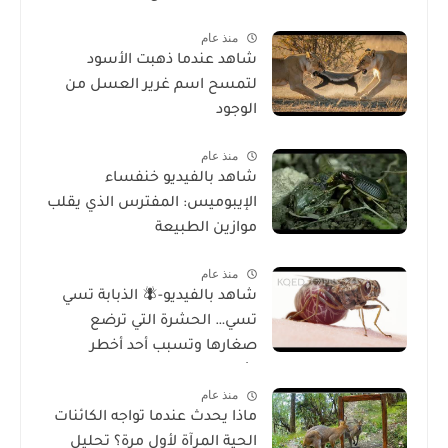
منذ عام
شاهد عندما ذهبت الأسود
لتمسح اسم غرير العسل من
الوجود
منذ عام
شاهد بالفيديو خنفساء
الإيبوميس: المفترس الذي يقلب
موازين الطبيعة
منذ عام
شاهد بالفيديو-🪰 الذبابة تسي
تسي… الحشرة التي ترضع
صغارها وتسبب أحد أخطر
الأمراض في إفريقيا!
منذ عام
ماذا يحدث عندما تواجه الكائنات
الحية المرآة لأول مرة؟ تحليل