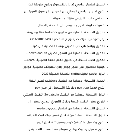
تحميل تطبيق الراجحي تداول للكمبيوتر وشرح طريقة الت...
شرح تداول الراجحي المجاني من الجوال على سوق الفوركس
اصنعي حليب اللوز في منزلك بسهولة
8 فوائد خارقة للكورديسيبس على الصحة والجمال
تحميل النسخة الاصلية من تطبيق Bee Network وطريقة ا...
رمز دعوة تيك توك جديد وربح 650 جنية (R1379005349)
تحميل برنامج تاب تاب الصيني ونسخة اصلية على كوكب ا...
تحميل النسخة الاصلية من المتجر الصيني download- ta...
تحميل احدث نسخة من تطبيق تعلم اللغة الصينية "Learn...
كيفية الحصول على متجر جوجل بلاي للهواتف الصينية هواوي
تنزيل برنامج لوليتا(lolita) النسخة الحديثة 2022
تحميل النسخة الاصلية من تطبيق دوولينجو-تعلم اللغة ...
شرح خدمة مدى pay وطريقة التسجيل في مدي pay
تنزيل النسخة الاصلية من تطبيق Sweatcoin -تطبيق المشي
تفريخ بيض الطيور قديما وطرق التفريخ اليدوي لبيض ال...
تحميل النسخة الاصلية من تطبيق مدى-mada pay
تنزيل النسخة الاصلية من تطبيق فيس بوك لايت للهواتف...
شرح وتحميل ابلكيشن كريم ومميزات تطبيق كريم
شرح تحميل وتثبيت برنامج mx player النسخة الاصلية و...