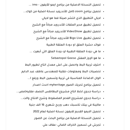
تحميل النسخة الاصلية من برنامج ايمو للأيفون - imo ...
تحميل برنامج zoom كامل للأندرويد نسخة اصلية من كوك...
لايكي التطبيق الذي انتشر صيتة فما هو لايكي
تحميل تطبيق مدير الملفات للأندرويد مجاناً مع الشرح
تحميل تطبيق VideoShow‏ للأندرويد مجاناً مع الشرح
تحميل تطبيق Bigo Live للأندرويد مجاناً مع الشرح
فوائد حشرة العلق او دودة العلقة الطبية
ما هي دودة العلقة الطبية او دودة العلق التي أبهرت ...
ما هو الإوز المفتل Sebastopol Geese
احترف تربية البط واحصل على اعلى معدل انتاج لطيور البط
تحصينات البط ومعلومات حقلية للمهندس عاطف عبد الدايم
الوان الاضاءة المناسبة في تربية وتسمين البط ورفع ا...
تحميل برنامج تحريك الصور myheritage احدث اصدار
دراسة جدوي لخط انتاج مشروع البطاطس النصف مقليه(مص...
دراسة جدوي لمشروع الفحم المضغوط وشرح الانتاج والت...
ماكينة في بيتك تكسبك دهب وربح شهري 16 الف جنية
تحميل الايمو القديم للايفون نسخة اصلية لعام 2022
تحميل النسخة الاصلية من برنامج البحث عن الصور
تجربتي في تسمين الخراف الضاني -عفاف علي