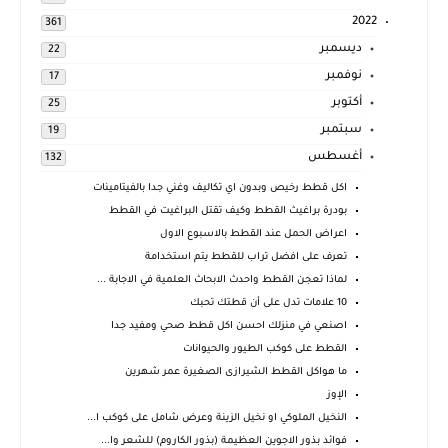
2022
361
ديسمبر
22
نوفمبر
17
أكتوبر
25
سبتمبر
19
أغسطس
132
اكل قطط رخيص وبدون اي تكاليف وغني جدا بالفيتامينات
بودرة براغيث القطط وكيف تقتل البراغيت في القطط
اعراض الحمل عند القطط بالاسبوع الاول
تعرف على افضل تراب للقطط يتم استخدامة
لماذا تعجن القطط واحدث الابحاث العلمية في الاجابة ...
10 علامات تدل على أن قطتك تحبك
اصنعي في منزلك احسن اكل قطط صحي ومفيد جدا
القطط على كوكب الطيور والحيوانات
ما هواكل القطط الشيرازى الصغيرة عمر شهرين
الإوز
النخيل الملوكي او نخيل الزينة وعرض شامل على كوكب ا...
فوائد بذور الاجوين العظيمة (بذور الكاروم) للشعر وا...