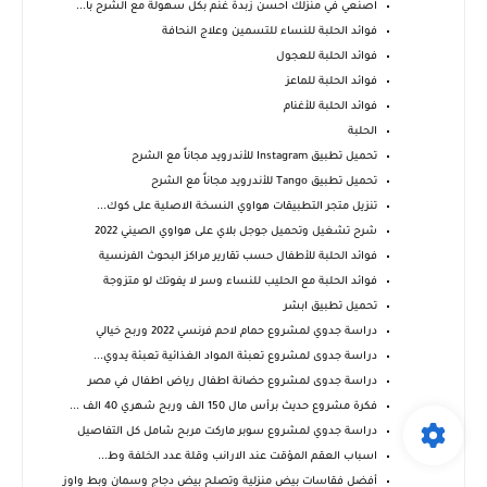
اصنعي في منزلك احسن زبدة غنم بكل سهولة مع الشرح با...
فوائد الحلبة للنساء للتسمين وعلاج النحافة
فوائد الحلبة للعجول
فوائد الحلبة للماعز
فوائد الحلبة للأغنام
الحلبة
تحميل تطبيق Instagram‏‏ للأندرويد مجاناً مع الشرح
تحميل تطبيق Tango للأندرويد مجاناً مع الشرح
تنزيل متجر التطبيقات هواوي النسخة الاصلية على كوك...
شرح تشغيل وتحميل جوجل بلاي على هواوي الصيني 2022
فوائد الحلبة للأطفال حسب تقارير مراكز البحوث الفرنسية
فوائد الحلبة مع الحليب للنساء وسر لا يفوتك لو متزوجة
تحميل تطبيق ابشر
دراسة جدوي لمشروع حمام لاحم فرنسي 2022 وربح خيالي
دراسة جدوى لمشروع تعبئة المواد الغذائية تعبئة يدوي...
دراسة جدوى لمشروع حضانة اطفال رياض اطفال في مصر
فكرة مشروع حديث برأس مال 150 الف وربح شهري 40 الف ...
دراسة جدوي لمشروع سوبر ماركت مربح شامل كل التفاصيل
اسباب العقم المؤقت عند الارانب وقلة عدد الخلفة وط...
أفضل فقاسات بيض منزلية وتصلح بيض دجاج وسمان وبط واوز