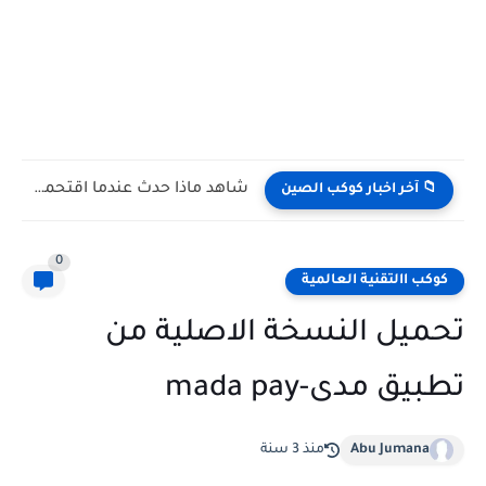
شاهد كيف يتغلب النمس على الكوبرا في مواجهة تعتمد على...
📁 آخر اخبار كوكب الصين
0
كوكب االتقنية العالمية
تحميل النسخة الاصلية من
تطبيق مدى-mada pay
Abu Jumana
منذ 3 سنة