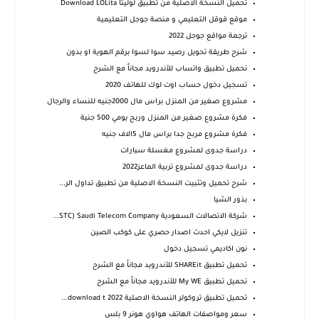
تحميل النسخة الاصلية من تطبيق لوليتا Download LOLita
موقع قوقل التعليمي و منصة جوجل التعليمية
ترجمة مواقع جوجل 2022
شرح طريقة تحويل رصيد سوا لسوا برقم الهوية او بدون
تحميل تطبيق واتساب‏‏ للأندرويد مجاناً مع الشرح
تسجيل دخول حساب اوت لوك للهاتف 2020
مشروع صغير من المنزل براس مال 2000جنيه للنساء والرجال
فكرة مشروع صغير من المنزل وربح يومي 500 جنية
فكرة مشروع مربح جدا براس مال 5الاف جنيه
دراسة جدوى لمشروع مغسلة سيارات
دراسة جدوى لمشروع تربية الماعز2022
شرح تحميل وتثبيت النسخة الاصلية من تطبيق تداول الر...
بذور الشيا
شركة الاتصالات السعودية STC) Saudi Telecom Company...
تنزيل لايكي احدث اصدار حصري على كوكب الصين
نون اكاديمي تسجيل دخول
تحميل تطبيق SHAREit للأندرويد مجاناً مع الشرح
تحميل تطبيق My WE‏‏ للأندرويد مجاناً مع الشرح
تحميل تطبيق تروكولر النسخة الاصلية 2022 download t...
سعر ومواصفات الهاتف هواوي هونر 9 بلس