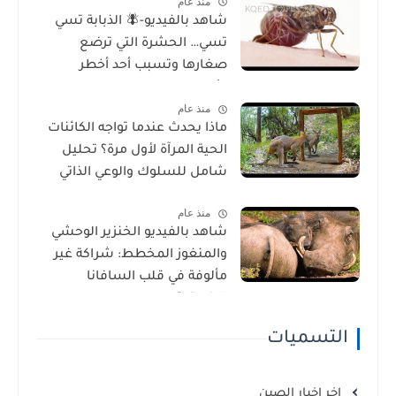
منذ عام
شاهد بالفيديو-🪰 الذبابة تسي
تسي… الحشرة التي ترضع
صغارها وتسبب أحد أخطر
الأمراض في إفريقيا!
منذ عام
ماذا يحدث عندما تواجه الكائنات
الحية المرآة لأول مرة؟ تحليل
شامل للسلوك والوعي الذاتي
منذ عام
شاهد بالفيديو الخنزير الوحشي
والمنغوز المخطط: شراكة غير
مألوفة في قلب السافانا
الإفريقية
التسميات
اخر اخبار الصين