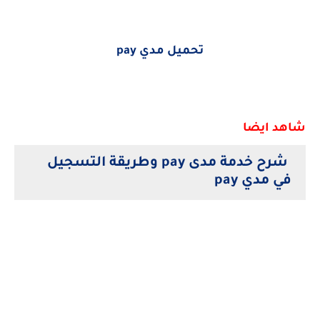
تحميل مدي pay
شاهد ايضا
شرح خدمة مدى pay وطريقة التسجيل
في مدي pay
كلمات بحث مشتركة
"pay مدي" "pay مدى" "مدى pay apk" "مدى باي apk" "مدى apple pay" "modi pay cut" "mday pay calculator"
"مدى pay google play" "مدى pay iphone" "مدى pay ios" "pay to modi" "مدى pay للايفون" "مدى pay الاهلي"