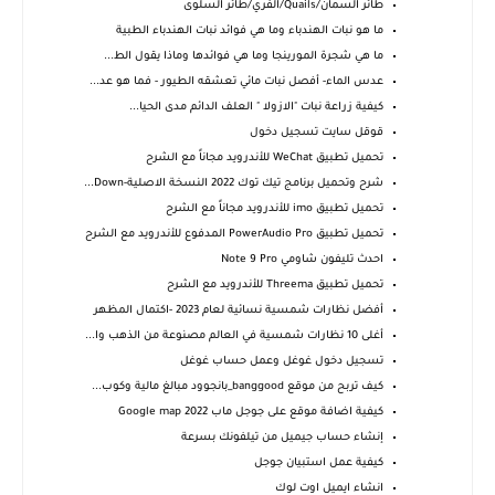
طائر السمان/Quails/الفري/طائر السلوى
ما هو نبات الهندباء وما هي فوائد نبات الهندباء الطبية
ما هي شجرة المورينجا وما هي فوائدها وماذا يقول الط...
عدس الماء- أفصل نبات مائي تعشقه الطيور - فما هو عد...
كيفية زراعة نبات "الازولا " العلف الدائم مدى الحيا...
قوقل سايت تسجيل دخول
تحميل تطبيق WeChat‏‏ للأندرويد مجاناً مع الشرح
شرح وتحميل برنامج تيك توك 2022 النسخة الاصلية-Down...
تحميل تطبيق imo‏ للأندرويد مجاناً مع الشرح
تحميل تطبيق PowerAudio Pro المدفوع للأندرويد مع الشرح
احدث تليفون شاومي Note 9 Pro
تحميل تطبيق Threema للأندرويد مع الشرح
أفضل نظارات شمسية نسائية لعام 2023 -اكتمال المظهر
أغلى 10 نظارات شمسية في العالم مصنوعة من الذهب وا...
تسجيل دخول غوغل وعمل حساب غوغل
كيف تربح من موقع banggood_بانجوود مبالغ مالية وكوب...
كيفية اضافة موقع على جوجل ماب 2022 Google map
إنشاء حساب جيميل من تيلفونك بسرعة
كيفية عمل استبيان جوجل
انشاء ايميل اوت لوك