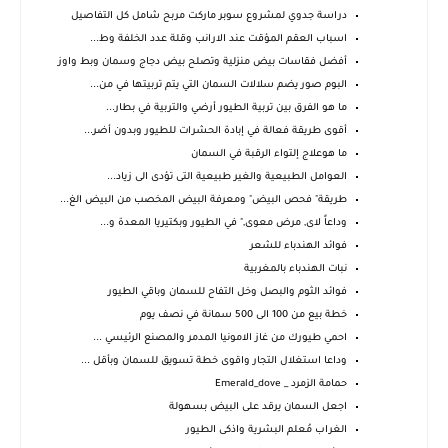
دراسة جدوي لمشروع سوبر ماركت مربح شامل كل التفاصيل
اسباب العقم المؤقت عند الارانب وقلة عدد الخلفة وط...
أفضل فقاسات بيض منزلية وتصلح بيض دجاج وسمان وبط واوز
البوم صور يضم سلالات السمان التي يتم تربيتها في من...
ما هو الفرق بين تربية الطيور أرضي والتربية في بطار...
أقوى طريقة فعالة في إبادة الحشرات للطيور وبدون أضر...
ما هوعلاج إلتواء الرقبة في السمان
العوامل الطبيعية والغير طبيعية التى تؤدى الى زياد...
طريقة" فحص البيض" ومعرفة البيض المخصب من البيض الغ...
وداعاً ﻻى, مرض معوى," في الطيور وبكتيريا المعدة و...
فوائد الهندباء للشعر
نبات الهندباء بالمغربية
فوائد الثوم والبصل وخل التفاح للسمان وباقي الطيور
خطة بيع من 100 الى 500 سمانة في نصف يوم
احمي طيورك من غاز الامونيا المدمر والمصنع الرئيسي ...
وداعا استغلال التجار واقوى خطة تسويق للسمان وبأقل ...
حمامة الزمرد _ Emerald_dove
اجعل السمان يرقد على البيض بسهولة
الغراب مُعلم البشرية واذكى الطيور