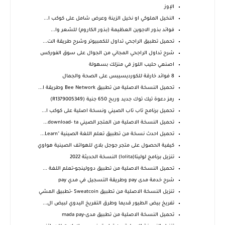
الإوز
النخيل الملوكي او نخيل الزينة وعرض شامل على كوكب ا...
فوائد بذور الاجوين العظيمة (بذور الكاروم) للشعر وا...
تحميل تطبيق الراجحي تداول للكمبيوتر وشرح طريقة الت...
شرح تداول الراجحي المجاني من الجوال على سوق الفوركس
اصنعي حليب اللوز في منزلك بسهولة
8 فوائد خارقة للكورديسيبس على الصحة والجمال
تحميل النسخة الاصلية من تطبيق Bee Network وطريقة ا...
رمز دعوة تيك توك جديد وربح 650 جنية (R1379005349)
تحميل برنامج تاب تاب الصيني ونسخة اصلية على كوكب ا...
تحميل النسخة الاصلية من المتجر الصيني download- ta...
تحميل احدث نسخة من تطبيق تعلم اللغة الصينية "Learn...
كيفية الحصول على متجر جوجل بلاي للهواتف الصينية هواوي
تنزيل برنامج لوليتا(lolita) النسخة الحديثة 2022
تحميل النسخة الاصلية من تطبيق دوولينجو-تعلم اللغة ...
شرح خدمة مدى pay وطريقة التسجيل في مدي pay
تنزيل النسخة الاصلية من تطبيق Sweatcoin -تطبيق المشي
تفريخ بيض الطيور قديما وطرق التفريخ اليدوي لبيض ال...
تحميل النسخة الاصلية من تطبيق مدى-mada pay