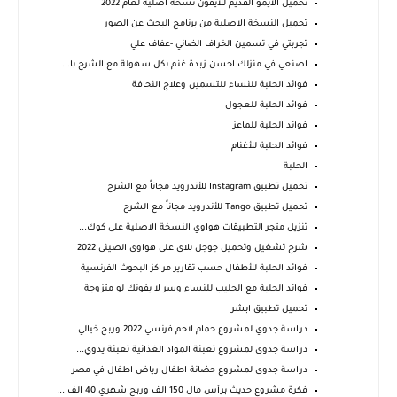
تحميل الايمو القديم للايفون نسخة اصلية لعام 2022
تحميل النسخة الاصلية من برنامج البحث عن الصور
تجربتي في تسمين الخراف الضاني -عفاف علي
اصنعي في منزلك احسن زبدة غنم بكل سهولة مع الشرح با...
فوائد الحلبة للنساء للتسمين وعلاج النحافة
فوائد الحلبة للعجول
فوائد الحلبة للماعز
فوائد الحلبة للأغنام
الحلبة
تحميل تطبيق Instagram‏‏ للأندرويد مجاناً مع الشرح
تحميل تطبيق Tango للأندرويد مجاناً مع الشرح
تنزيل متجر التطبيقات هواوي النسخة الاصلية على كوك...
شرح تشغيل وتحميل جوجل بلاي على هواوي الصيني 2022
فوائد الحلبة للأطفال حسب تقارير مراكز البحوث الفرنسية
فوائد الحلبة مع الحليب للنساء وسر لا يفوتك لو متزوجة
تحميل تطبيق ابشر
دراسة جدوي لمشروع حمام لاحم فرنسي 2022 وربح خيالي
دراسة جدوى لمشروع تعبئة المواد الغذائية تعبئة يدوي...
دراسة جدوى لمشروع حضانة اطفال رياض اطفال في مصر
فكرة مشروع حديث برأس مال 150 الف وربح شهري 40 الف ...