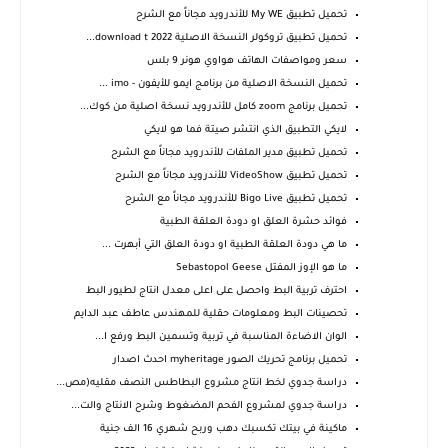
تحميل تطبيق My WE‏‏ للأندرويد مجاناً مع الشرح
تحميل تطبيق تروكولر النسخة الاصلية 2022 download t...
سعر ومواصفات الهاتف هواوي هونر 9 بلس
تحميل النسخة الاصلية من برنامج ايمو للأيفون - imo ...
تحميل برنامج zoom كامل للأندرويد نسخة اصلية من كوك...
لايكي التطبيق الذي انتشر صيتة فما هو لايكي
تحميل تطبيق مدير الملفات للأندرويد مجاناً مع الشرح
تحميل تطبيق VideoShow‏ للأندرويد مجاناً مع الشرح
تحميل تطبيق Bigo Live للأندرويد مجاناً مع الشرح
فوائد حشرة العلق او دودة العلقة الطبية
ما هي دودة العلقة الطبية او دودة العلق التي أبهرت ...
ما هو الإوز المفتل Sebastopol Geese
احترف تربية البط واحصل على اعلى معدل انتاج لطيور البط
تحصينات البط ومعلومات حقلية للمهندس عاطف عبد الدايم
الوان الاضاءة المناسبة في تربية وتسمين البط ورفع ا...
تحميل برنامج تحريك الصور myheritage احدث اصدار
دراسة جدوي لخط انتاج مشروع البطاطس النصف مقليه(مص...
دراسة جدوي لمشروع الفحم المضغوط وشرح الانتاج والت...
ماكينة في بيتك تكسبك دهب وربح شهري 16 الف جنية