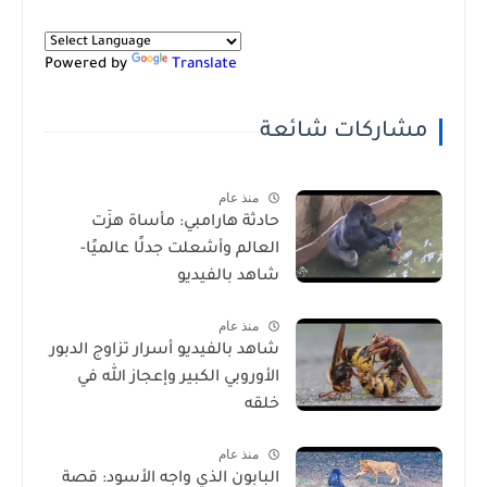
Powered by
Translate
مشاركات شائعة
منذ عام
حادثة هارامبي: مأساة هزّت
العالم وأشعلت جدلًا عالميًا-
شاهد بالفيديو
منذ عام
شاهد بالفيديو أسرار تزاوج الدبور
الأوروبي الكبير وإعجاز الله في
خلقه
منذ عام
البابون الذي واجه الأسود: قصة