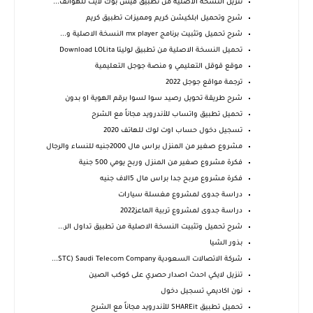
تنزيل النسخة الاصلية من تطبيق فيس بوك لايت للهواتف...
شرح وتحميل ابلكيشن كريم ومميزات تطبيق كريم
شرح تحميل وتثبيت برنامج mx player النسخة الاصلية و...
تحميل النسخة الاصلية من تطبيق لوليتا Download LOLita
موقع قوقل التعليمي و منصة جوجل التعليمية
ترجمة مواقع جوجل 2022
شرح طريقة تحويل رصيد سوا لسوا برقم الهوية او بدون
تحميل تطبيق واتساب‏‏ للأندرويد مجاناً مع الشرح
تسجيل دخول حساب اوت لوك للهاتف 2020
مشروع صغير من المنزل براس مال 2000جنيه للنساء والرجال
فكرة مشروع صغير من المنزل وربح يومي 500 جنية
فكرة مشروع مربح جدا براس مال 5الاف جنيه
دراسة جدوى لمشروع مغسلة سيارات
دراسة جدوى لمشروع تربية الماعز2022
شرح تحميل وتثبيت النسخة الاصلية من تطبيق تداول الر...
بذور الشيا
شركة الاتصالات السعودية STC) Saudi Telecom Company...
تنزيل لايكي احدث اصدار حصري على كوكب الصين
نون اكاديمي تسجيل دخول
تحميل تطبيق SHAREit للأندرويد مجاناً مع الشرح