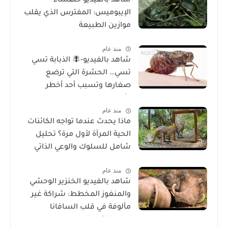
شاهد بالفيديو خنفساء
الإيبوميس: المفترس الذي يقلب
موازين الطبيعة
منذ عام
شاهد بالفيديو-🪰 الذبابة تسي
تسي… الحشرة التي ترضع
صغارها وتسبب أحد أخطر
الأمراض في إفريقيا!
منذ عام
ماذا يحدث عندما تواجه الكائنات
الحية المرآة لأول مرة؟ تحليل
شامل للسلوك والوعي الذاتي
منذ عام
شاهد بالفيديو الخنزير الوحشي
والمنغوز المخطط: شراكة غير
مألوفة في قلب السافانا
الإفريقية