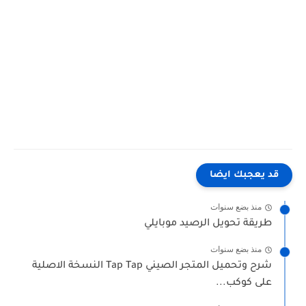
كلمات بحث مرتبطة
"تحميل تطبيق الراجحي تداول للكمبيوتر" تحميل تطبيق الراجحي تداول للحاسوب" الراجحي للكمبيوتر"كيفية
تحميل الراجحي تداول للكمبيوتر"تنزيل الراجحي للكمبيوتر"كيفية تثبيت تداول الراجحي على الكمبيوتر" تشغيل
تطبيق تداول الراجحي على الكمبيوتر""
قد يعجبك ايضا
منذ بضع سنوات
طريقة تحويل الرصيد موبايلي
منذ بضع سنوات
شرح وتحميل المتجر الصيني Tap Tap النسخة الاصلية
على كوكب...