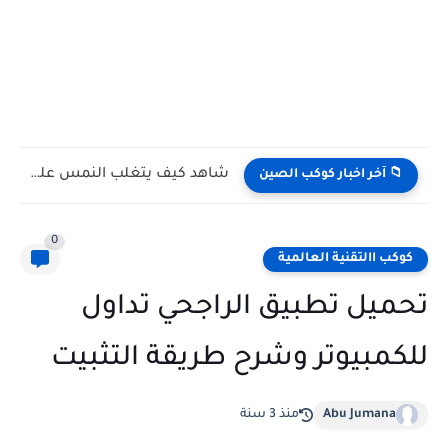
فراشات تشرب دموع السلاحف.. مشهد حقيقي يوثق أحد أكثر السلوكيات...
📁 آخر اخبار كوكب الصين
0
كوكب االتقنية العالمية
تحميل تطبيق الراجحي تداول
للكمبيوتر وشرح طريقة التثبيت
Abu Jumana
منذ 3 سنة