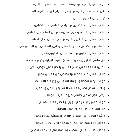
فوائد الثوم للدجاج وطريقة الاستخدام الصحيحة للثوم
طريقة استخدام الثوم والبصل للفراخ البيضاء لرفع الم...
كيف يقتل الكلور الفاش
علاج الفاش عند الكناري واعراض الفاش عند الكناري
علاج الفاش بالملح بصورة سريعة وتأثير الملح على الفاش
علاج الفاش في الطيور بالثوم وعلاج الفاش بخل التفاح
اسئلة واجابات عن حشرة الفاش وطرق التخلص من الفاش س...
علاج الفاش للطيور وابادة الفاش للطيور نهائيا
هل فاش الطيور يعدي الانسان-اعرف الاجابة وكيفية علاجه
الطريقة الفعالة في علاج الفاش بالحلبه على كوكب الص...
علاج الفاش عند الحمام والتخلص من الفاش نهائيا
فوائد الزعتر للكحة والجهاز التنفسي وكيفية الاستخدا...
وداعا للسكر الضار مع نبات الاستيفيا الامن والمفيد ...
بيض الجرادة من خمس حروف-اعرف الاجابة
فوائد عصير البنجر مع الجزر او الجزر مع الشمندر
هل الرسول اكل الجراد-اعرف الاجابة
حشرة الجراد بين الفوائد والاضرار ونتائج مركز البحو...
حقائق لا تعرفها عن الجراد وفوائد اكل الجراد لصحة ا...
جدول اوزان الفراخ البيضاء من عمر يوم حتى عمرالنضج