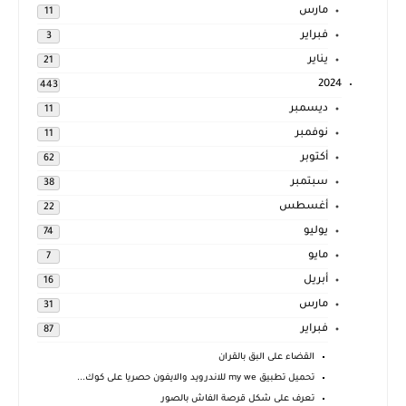
مارس
11
فبراير
3
يناير
21
2024
443
ديسمبر
11
نوفمبر
11
أكتوبر
62
سبتمبر
38
أغسطس
22
يوليو
74
مايو
7
أبريل
16
مارس
31
فبراير
87
القضاء على البق بالقران
تحميل تطبيق my we للاندرويد والايفون حصريا على كوك...
تعرف على شكل قرصة الفاش بالصور