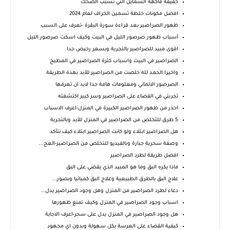
حقيقة فاكهة السمايل التي تسبب الضحك
افضل مكونات خلطة تسمين الخراف لعام 2024
ظهور الصراصير بعد قراءة سورة البقرة -تعرف على السبب
أسباب ظهور صرصور الليل في البيت وكيف اسكت صرصور الليل
اقوى مبيد للصراصير بالتجربة وبسعر رخيص جدا
الصراصير في البيت واسباب كثرة الصراصير في المطبخ
واخيرا الحمد لله خلصت من الصراصير للأبد بهذة الطريقة
الصرصور الالماني ومعلومات هامة جدا لابد ان تعرفها
تجربتي في القضاء على الصراصير وسر كبير اكتشفته
احذر من ظهور الصراصير الكبيرة في المنزل-اعرف الاسباب
5 طرق للتخلص من الصراصير في المنزل للأبد وبالتجربة
هل الصراصير ابتلاء ولو كانت الصراصير ابتلاء كيف نتأكد
وصفة سحرية جبارة وبالفيديو للتخلص من الصراصير-العج...
افضل طريقة لطرد الصراصير
ماذا يكره البق وما هو المبيد الذي يقضي على البق
علاج البق بالطرق الطبيعية وعلاج البق كميائيا وبصور...
دعاء لطرد الصراصير من المنزل وهل وجود الصراصير يدل...
اسباب وجود الصراصير في المنزل وكيف تمنع ظهورها
هل وجود الصراصير في المنزل يدل على سحر-اعرف الاجابة
كيفية القضاء على العرسة بكل سهولة وبدون اي مجهود