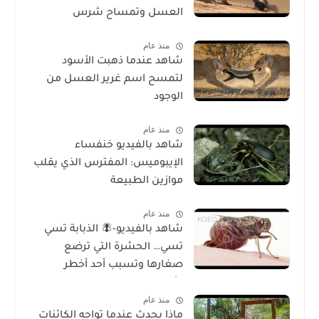
العسل وتمساح شرس
منذ عام
شاهد عندما ذهبت الأسود
لتمسح اسم غرير العسل من
الوجود
منذ عام
شاهد بالفيديو خنفساء
الإيبوميس: المفترس الذي يقلب
موازين الطبيعة
منذ عام
شاهد بالفيديو-🪰 الذبابة تسي
تسي… الحشرة التي ترضع
صغارها وتسبب أحد أخطر
الأمراض في إفريقيا!
منذ عام
ماذا يحدث عندما تواجه الكائنات