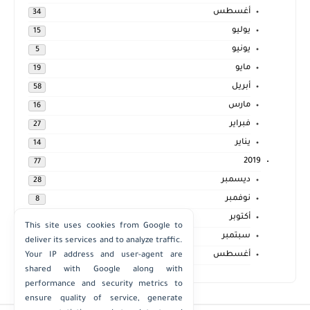
أغسطس
34
يوليو
15
يونيو
5
مايو
19
أبريل
58
مارس
16
فبراير
27
يناير
14
2019
77
ديسمبر
28
نوفمبر
8
أكتوبر
6
This site uses cookies from Google to
سبتمبر
14
deliver its services and to analyze traffic.
أغسطس
21
Your IP address and user-agent are
shared with Google along with
performance and security metrics to
ensure quality of service, generate