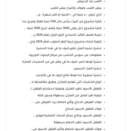
الضب يلد او يبيض
بيض الضب وفوائد واضرار بيض الضب
ازاي تحول ٥٠٠ جنية الي ١٢٠٠٠جنيه او اكتر شهريا - م...
فكرة مشروع من البيت برأس مال 500 جنيه فقط ومربح جدا
فكرة مشروع دخل يومي 1000 جنية وكيف تربح 1000 جنيه ...
نتيجة الصف الثالث الاعدادي الترم الاول لعام 2024 ن...
كيفية انشاء مشروع تربية البقر الحلوب لعام 2024 وتح...
حشرة تشبه النمل تطير-اعرف ما هي هذة الحشرة
معلومات عن سوس الخشب من مراكز البحوث الاوربية
حشرة لونها احمر -اعرف ما هي وهل هي من الحشرات الضارة
حشرة العث السمين
حشرة صغيرة جدا لونها فاتح-اعرف ما هي بالتحديد
انواع الحشرات التي تهاجم المنازل وطرق مكافحتها با...
الفلفل الأسود لطرد الفئران وكيفية استخدام الفلفل ا...
كيفية طرد النمل من المنزل بسهولة وبدون قتله
فوائد القرنفل للدجاج وتأثير اضافة زيت القرنفل على ...
فوائد الفلفل الاسود للدجاج
الفلفل الاسود ونتائج مراكز الابحاث الالمانية لفوائ...
الفلفل الاسود لطرد الحمام بسهولة
فوائد الفلفل الاسود للحمام وتأثير الفلفل الاسود في...