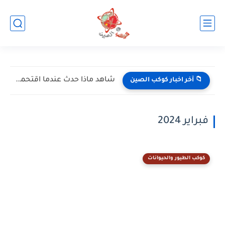
شاهد ماذا حدث عندما اقتحمت البايثون موطن الكوبرا الملك!
📁 آخر اخبار كوكب الصين
فبراير 2024
كوكب الطيور والحيوانات