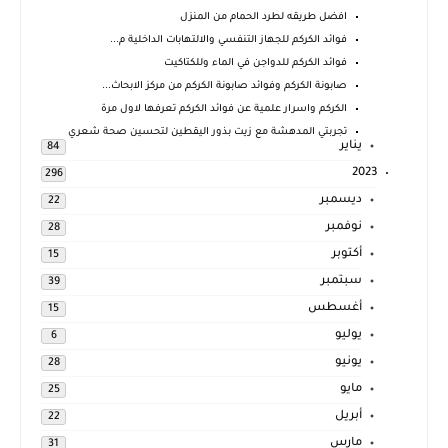
افضل طريقه لطرد الحمام من المنزل
فوائد الكركم للجهاز التنفسي والالتهابات الداخلية م...
فوائد الكركم للدواجن في الماء وللكتاكيت
صابونة الكركم وفوائد صابونة الكركم من مركز الابحاث...
الكركم واسرار علمية عن فوائد الكركم تعرفها لاول مرة
تجربتي المدهشة مع زيت بذور اليقطين لتحسين صحة شعري
يناير
84
2023
296
ديسمبر
22
نوفمبر
28
أكتوبر
15
سبتمبر
39
أغسطس
15
يوليو
6
يونيو
28
مايو
25
أبريل
22
مارس
31