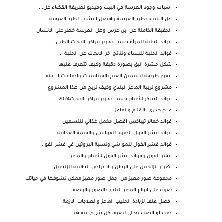
أسباب وجود العرسة في البيت وفيديو لطريقة القضاء عل...
هل الشيح يطرد العرسة وافضل اعشاب لطرد العرسة
الحقيقة الكاملة عن ابن عرس وهل العرسة خطر على الانسان
فوائد الحلبة للمرأة حسب تقارير مراكز الابحاث الطبي...
فوائد الحلبة للنساء ونتائج اخر الابحاث عن الحلبة ...
شكل حشرة البق بصورة دقيقة وكيف تتعرف عليها
اسرع طريقة لتسمين الغنم بالفيتامينات واضافات الاعلاف
مشروع تربية الماعز البلدي وكيف تربح من هذا المشروع
فوائد السكر للأغنام حسب تقارير مراكز الابحاث2024
علاج جدري الأغنام والماعز
فوائد خمائر تيباكس افضل مكمل غذائي للتسمين
فوائد قشر الفول الصويا للمواشي والقيمة الغذائية
فوائد قشر الفول للمواشي ونسبة البروتين في قشر الفو...
قشر الفول وفوائد قشر الفول للأغنام والماعز
أضرار الزنجبيل على الرجال والاعراض الجانبيه للزنجبيل
مجموعة صور معيز من اجمل صور معيز ممكن تشوفها في حياتك
تعرف على انواع الماعز البلدي بالصور والوصف
أفضل علف لزيادة الحليب الماعز والعلاجات الازمة
ضب او الضب تعالى لتعرف كل شيء عنه هنا