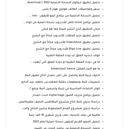
تحميل تطبيق تروكولر النسخة الاصلية 2022 download t...
سعر ومواصفات الهاتف هواوي هونر 9 بلس
تحميل النسخة الاصلية من برنامج ايمو للأيفون - imo ...
تحميل برنامج zoom كامل للأندرويد نسخة اصلية من كوك...
لايكي التطبيق الذي انتشر صيتة فما هو لايكي
تحميل تطبيق مدير الملفات للأندرويد مجاناً مع الشرح
تحميل تطبيق VideoShow‏ للأندرويد مجاناً مع الشرح
تحميل تطبيق Bigo Live للأندرويد مجاناً مع الشرح
فوائد حشرة العلق او دودة العلقة الطبية
ما هي دودة العلقة الطبية او دودة العلق التي أبهرت ...
ما هو الإوز المفتل Sebastopol Geese
احترف تربية البط واحصل على اعلى معدل انتاج لطيور البط
تحصينات البط ومعلومات حقلية للمهندس عاطف عبد الدايم
الوان الاضاءة المناسبة في تربية وتسمين البط ورفع ا...
تحميل برنامج تحريك الصور myheritage احدث اصدار
دراسة جدوي لخط انتاج مشروع البطاطس النصف مقليه(مص...
دراسة جدوي لمشروع الفحم المضغوط وشرح الانتاج والت...
ماكينة في بيتك تكسبك دهب وربح شهري 16 الف جنية
تحميل الايمو القديم للايفون نسخة اصلية لعام 2022
تحميل النسخة الاصلية من برنامج البحث عن الصور