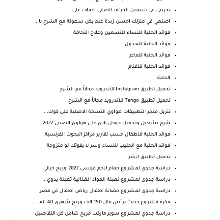
تجربتي في تسمين الخراف الضاني -عفاف علي
اصنعي في منزلك احسن زبدة غنم بكل سهولة مع الشرح با...
فوائد الحلبة للنساء للتسمين وعلاج النحافة
فوائد الحلبة للعجول
فوائد الحلبة للماعز
فوائد الحلبة للأغنام
الحلبة
تحميل تطبيق Instagram‏‏ للأندرويد مجاناً مع الشرح
تحميل تطبيق Tango للأندرويد مجاناً مع الشرح
تنزيل متجر التطبيقات هواوي النسخة الاصلية على كوك...
شرح تشغيل وتحميل جوجل بلاي على هواوي الصيني 2022
فوائد الحلبة للأطفال حسب تقارير مراكز البحوث الفرنسية
فوائد الحلبة مع الحليب للنساء وسر لا يفوتك لو متزوجة
تحميل تطبيق ابشر
دراسة جدوي لمشروع حمام لاحم فرنسي 2022 وربح خيالي
دراسة جدوى لمشروع تعبئة المواد الغذائية تعبئة يدوي...
دراسة جدوى لمشروع حضانة اطفال رياض اطفال في مصر
فكرة مشروع حديث برأس مال 150 الف وربح شهري 40 الف ...
دراسة جدوي لمشروع سوبر ماركت مربح شامل كل التفاصيل