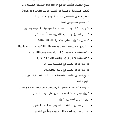
شرح تحميل وتثبيت برنامج mx player النسخة الاصلية و...
تحميل النسخة الاصلية من تطبيق لوليتا Download LOLita
موقع قوقل التعليمي و منصة جوجل التعليمية
ترجمة مواقع جوجل 2022
شرح طريقة تحويل رصيد سوا لسوا برقم الهوية او بدون
تحميل تطبيق واتساب‏‏ للأندرويد مجاناً مع الشرح
تسجيل دخول حساب اوت لوك للهاتف 2020
مشروع صغير من المنزل براس مال 2000جنيه للنساء والرجال
فكرة مشروع صغير من المنزل وربح يومي 500 جنية
فكرة مشروع مربح جدا براس مال 5الاف جنيه
دراسة جدوى لمشروع مغسلة سيارات
دراسة جدوى لمشروع تربية الماعز2022
شرح تحميل وتثبيت النسخة الاصلية من تطبيق تداول الر...
بذور الشيا
شركة الاتصالات السعودية STC) Saudi Telecom Company...
تنزيل لايكي احدث اصدار حصري على كوكب الصين
نون اكاديمي تسجيل دخول
تحميل تطبيق SHAREit للأندرويد مجاناً مع الشرح
تحميل تطبيق My WE‏‏ للأندرويد مجاناً مع الشرح