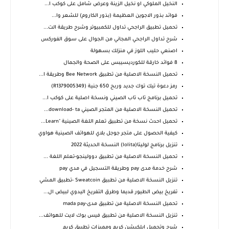
النخيل الملوكي او نخيل الزينة وعرض شامل على كوكب ا...
فوائد بذور الاجوين العظيمة (بذور الكاروم) للشعر وا...
تحميل تطبيق الراجحي تداول للكمبيوتر وشرح طريقة الت...
شرح تداول الراجحي المجاني من الجوال على سوق الفوركس
اصنعي حليب اللوز في منزلك بسهولة
8 فوائد خارقة للكورديسيبس على الصحة والجمال
تحميل النسخة الاصلية من تطبيق Bee Network وطريقة ا...
رمز دعوة تيك توك جديد وربح 650 جنية (R1379005349)
تحميل برنامج تاب تاب الصيني ونسخة اصلية على كوكب ا...
تحميل النسخة الاصلية من المتجر الصيني download- ta...
تحميل احدث نسخة من تطبيق تعلم اللغة الصينية "Learn...
كيفية الحصول على متجر جوجل بلاي للهواتف الصينية هواوي
تنزيل برنامج لوليتا(lolita) النسخة الحديثة 2022
تحميل النسخة الاصلية من تطبيق دوولينجو-تعلم اللغة ...
شرح خدمة مدى pay وطريقة التسجيل في مدي pay
تنزيل النسخة الاصلية من تطبيق Sweatcoin -تطبيق المشي
تفريخ بيض الطيور قديما وطرق التفريخ اليدوي لبيض ال...
تحميل النسخة الاصلية من تطبيق مدى-mada pay
تنزيل النسخة الاصلية من تطبيق فيس بوك لايت للهواتف...
شرح وتحميل ابلكيشن كريم ومميزات تطبيق كريم