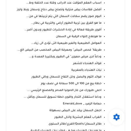
اسباب العقم المؤقت عند الارانب وقلة عدد الخلفة وط...
أفضل فقاسات بيض منزلية وتصلح بيض دجاج وسمان وبط واوز
البوم صور يضم سلالات السمان التي يتم تربيتها في من...
ما هو الفرق بين تربية الطيور أرضي والتربية في بطار...
أقوى طريقة فعالة في إبادة الحشرات للطيور وبدون أضر...
ما هوعلاج إلتواء الرقبة في السمان
العوامل الطبيعية والغير طبيعية التى تؤدى الى زياد...
طريقة" فحص البيض" ومعرفة البيض المخصب من البيض الغ...
وداعاً ﻻى, مرض معوى," في الطيور وبكتيريا المعدة و...
فوائد الهندباء للشعر
نبات الهندباء بالمغربية
فوائد الثوم والبصل وخل التفاح للسمان وباقي الطيور
خطة بيع من 100 الى 500 سمانة في نصف يوم
احمي طيورك من غاز الامونيا المدمر والمصنع الرئيسي ...
وداعا استغلال التجار واقوى خطة تسويق للسمان وبأقل ...
حمامة الزمرد _ Emerald_dove
اجعل السمان يرقد على البيض بسهولة
الغراب مُعلم البشرية واذكى الطيور
طائر السمان/Quails/الفري/طائر السلوى
ما هو نبات الهندباء وما هي فوائد نبات الهندباء الطبية