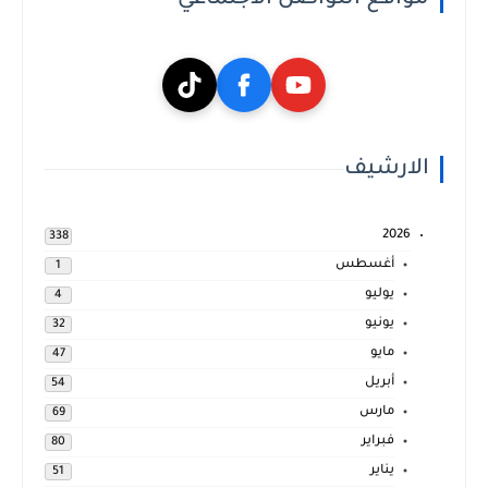
الارشيف
2026
338
أغسطس
1
يوليو
4
يونيو
32
مايو
47
أبريل
54
مارس
69
فبراير
80
يناير
51