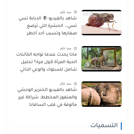
منذ عام
شاهد بالفيديو-🪰 الذبابة تسي
تسي… الحشرة التي ترضع
صغارها وتسبب أحد أخطر
الأمراض في إفريقيا!
منذ عام
ماذا يحدث عندما تواجه الكائنات
الحية المرآة لأول مرة؟ تحليل
شامل للسلوك والوعي الذاتي
منذ عام
شاهد بالفيديو الخنزير الوحشي
والمنغوز المخطط: شراكة غير
مألوفة في قلب السافانا
الإفريقية
التسميات