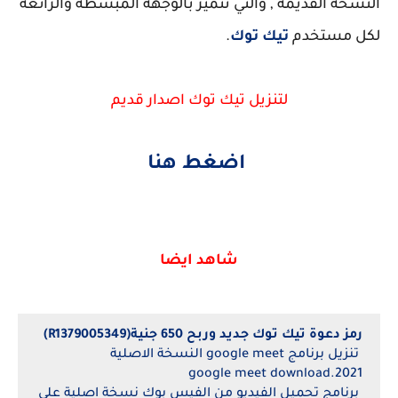
النسخة القديمة , والتي تتميز بالوجهة المبسطة والرائعة
لكل مستخدم
تيك توك
.
لتنزيل تيك توك اصدار قديم
اضغط هنا
شاهد ايضا
رمز دعوة تيك توك جديد وربح 650 جنية(R1379005349)
تنزيل برنامج google meet النسخة الاصلية
2021.google meet download
برنامج تحميل الفيديو من الفيس بوك نسخة اصلية على