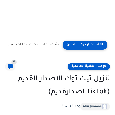
شاهد كيف يتغلب النمس على الكوبرا في مواجهة تعتمد على...
📁 آخر اخبار كوكب الصين
0
كوكب االتقنية العالمية
تنزيل تيك توك الاصدار القديم
(TikTok اصدارقديم)
Abu Jumana
منذ 3 سنة