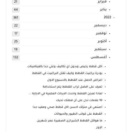
فبراير
21
يناير
44
2022
361
ديسمبر
22
نوفمبر
17
أكتوبر
25
سبتمبر
19
أغسطس
132
اكل قطط رخيص وبدون اي تكاليف وغني جدا بالفيتامينات
بودرة براغيث القطط وكيف تقتل البراغيت في القطط
اعراض الحمل عند القطط بالاسبوع الاول
تعرف على افضل تراب للقطط يتم استخدامة
لماذا تعجن القطط واحدث الابحاث العلمية في الاجابة ...
10 علامات تدل على أن قطتك تحبك
اصنعي في منزلك احسن اكل قطط صحي ومفيد جدا
القطط على كوكب الطيور والحيوانات
ما هواكل القطط الشيرازى الصغيرة عمر شهرين
الإوز