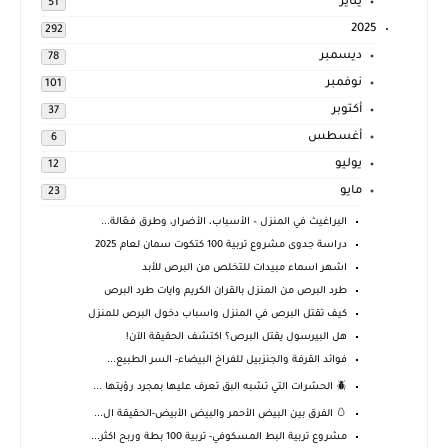
يناير
51
2025
292
ديسمبر
78
نوفمبر
101
أكتوبر
37
أغسطس
6
يوليو
12
مايو
23
البراغيث في المنزل – الأسباب، الأضرار، وطرق فعّالة...
دراسة جدوى مشروع تربية 100 كتكوت سمان لعام 2025
اشهر اسماء مبيدات للتخلص من البرص للأبد
طرد البرص من المنزل بالقران الكريم وايات طرد البرص
كيف تقتل البرص في المنزل واسباب دخول البرص للمنزل
هل البيرسول يقتل البرص؟ اكتشف الحقيقة الآن!
فوائد القرفة والجنزبيل للفراخ البيضاء- السر الطبيع...
🪲 الحشرات التي تشبه البق تعرف عليها بمجرد رؤيتها ...
🥚 الفرق بين البيض الأحمر والبيض الأبيض-الحقيقة ال...
مشروع تربية البط المسكوفي- تربية 100 بطة وربح اكثر...