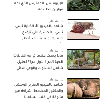
الإيبوميس: المفترس الذي يقلب
موازين الطبيعة
منذ عام
شاهد بالفيديو-🪰 الذبابة تسي
تسي… الحشرة التي ترضع
صغارها وتسبب أحد أخطر
الأمراض في إفريقيا!
منذ عام
ماذا يحدث عندما تواجه الكائنات
الحية المرآة لأول مرة؟ تحليل
شامل للسلوك والوعي الذاتي
منذ عام
شاهد بالفيديو الخنزير الوحشي
والمنغوز المخطط: شراكة غير
مألوفة في قلب السافانا
الإفريقية