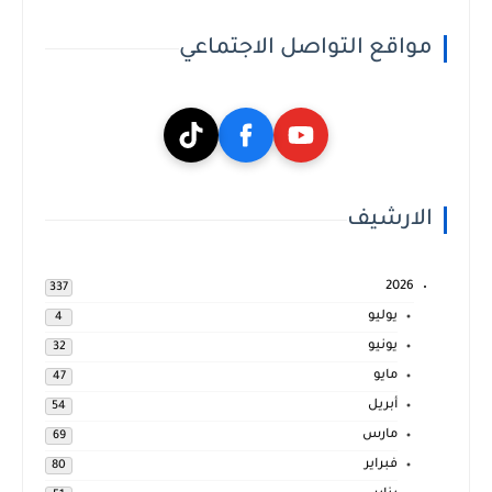
مواقع التواصل الاجتماعي
الارشيف
2026
337
يوليو
4
يونيو
32
مايو
47
أبريل
54
مارس
69
فبراير
80