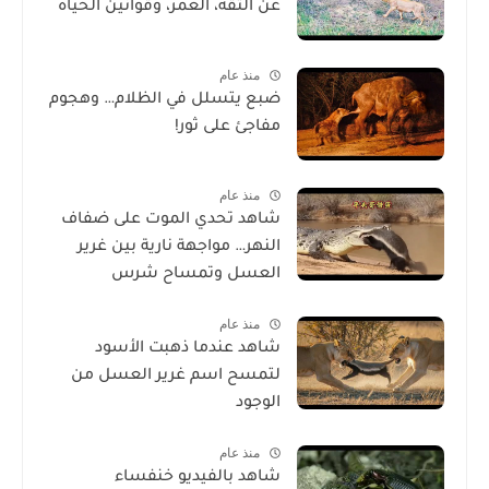
عن الثقة، العمر، وقوانين الحياة
منذ عام
ضبع يتسلل في الظلام… وهجوم
مفاجئ على ثور!
منذ عام
شاهد تحدي الموت على ضفاف
النهر… مواجهة نارية بين غرير
العسل وتمساح شرس
منذ عام
شاهد عندما ذهبت الأسود
لتمسح اسم غرير العسل من
الوجود
منذ عام
شاهد بالفيديو خنفساء