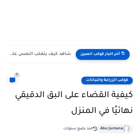
فراشات تشرب دموع السلاحف.. مشهد حقيقي يوثق أحد أكثر السلوكيات...
📁 آخر اخبار كوكب الصين
0
كوكب الزراعة والنباتات
كيفية القضاء على البق الدقيقي
نهائيًا في المنزل
Abu Jumana
منذ بضع سنوات