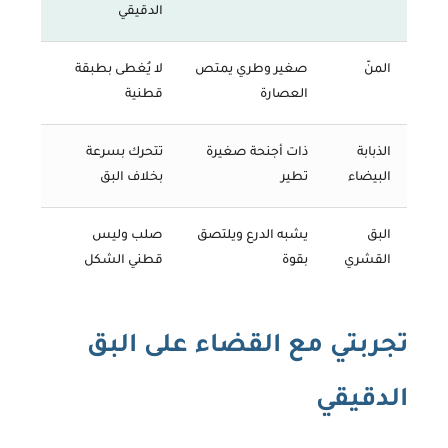
الدقيقي
المنّ
صغير وطري يمتص
لا يُغطى بطبقة
العصارة
قطنية
الذبابة
ذات أجنحة صغيرة
تتحرك بسرعة
البيضاء
تطير
بخلاف البق
البق
يشبه الدرع ويلتصق
صلب وليس
القشري
بقوة
قطني الشكل
تجربتي مع القضاء على البق
الدقيقي