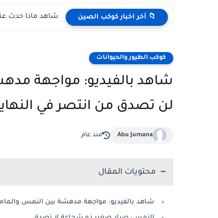
شاهد ماذا حدث عند
📁 آخر اخبار كوكب الصين
كوكب الطيور والحيوانات
شاهد بالفيديو: مواجهة مدهش
لن تصدق من انتصر في النهاية
Abu Jumana
منذ عام
محتويات المقال
شاهد بالفيديو: مواجهة مدهشة بين النمس والمامب
النمس: صياد صغير ذو شجاعة لا تصدق