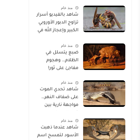
الحياة
منذ عام
شاهد بالفيديو أسرار
تزاوج الدبور الأوروبي
الكبير وإعجاز الله في
خلقه
منذ عام
ضبع يتسلل في
الظلام… وهجوم
مفاجئ على ثور!
منذ عام
شاهد تحدي الموت
على ضفاف النهر…
مواجهة نارية بين
غرير العسل
منذ عام
وتمساح شرس
شاهد عندما ذهبت
الأسود لتمسح اسم