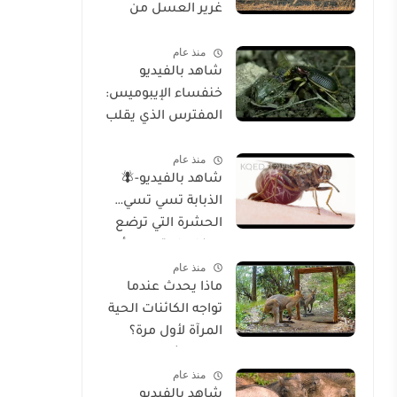
غرير العسل من
الوجود
منذ عام
شاهد بالفيديو
خنفساء الإيبوميس:
المفترس الذي يقلب
موازين الطبيعة
منذ عام
شاهد بالفيديو-🪰
الذبابة تسي تسي…
الحشرة التي ترضع
صغارها وتسبب أحد
منذ عام
أخطر الأمراض في
ماذا يحدث عندما
إفريقيا!
تواجه الكائنات الحية
المرآة لأول مرة؟
تحليل شامل
منذ عام
للسلوك والوعي
شاهد بالفيديو