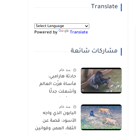
Translate
Powered by
Translate
مشاركات شائعة
منذ عام
حادثة هارامبي:
مأساة هزّت العالم
وأشعلت جدلًا
عالميًا-شاهد
منذ عام
بالفيديو
البابون الذي واجه
الأسود: قصة عن
الثقة، العمر، وقوانين