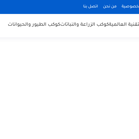
لخصوصية
من نحن
اتصل بنا
قنية العالمية
كوكب الزراعة والنباتات
كوكب الطيور والحيوانات