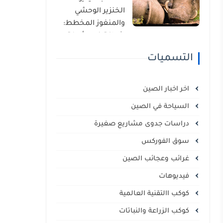
الذاتي
الخنزير الوحشي
والمنغوز المخطط:
شراكة غير مألوفة
في قلب السافانا
التسميات
الإفريقية
اخر اخبار الصين
السياحة في الصين
دراسات جدوى مشاريع صغيرة
سوق الفوركس
غرائب وعجائب الصين
فيديوهات
كوكب االتقنية العالمية
كوكب الزراعة والنباتات