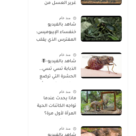
غرير العسل من
الوجود
منذ عام
شاهد بالفيديو
خنفساء الإيبوميس:
المفترس الذي يقلب
موازين الطبيعة
منذ عام
شاهد بالفيديو-🪰
الذبابة تسي تسي…
الحشرة التي ترضع
صغارها وتسبب أحد
منذ عام
أخطر الأمراض في
ماذا يحدث عندما
إفريقيا!
تواجه الكائنات الحية
المرآة لأول مرة؟
تحليل شامل
منذ عام
للسلوك والوعي
شاهد بالفيديو