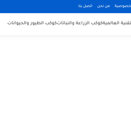
لخصوصية
من نحن
اتصل بنا
قنية العالمية
كوكب الزراعة والنباتات
كوكب الطيور والحيوانات