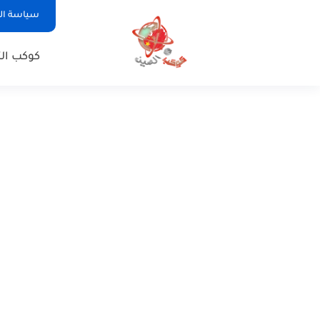
سياسة ا
كوكب الت