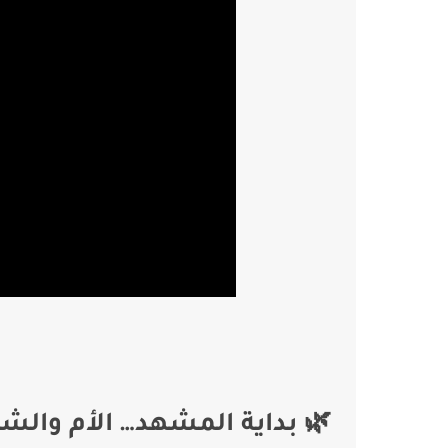
🌿 بداية المشهد… الأم والش