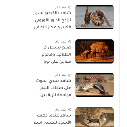
الحياة
منذ عام
شاهد بالفيديو أسرار
تزاوج الدبور الأوروبي
الكبير وإعجاز الله في
خلقه
منذ عام
ضبع يتسلل في
الظلام… وهجوم
مفاجئ على ثور!
منذ عام
شاهد تحدي الموت
على ضفاف النهر…
مواجهة نارية بين
غرير العسل
منذ عام
وتمساح شرس
شاهد عندما ذهبت
الأسود لتمسح اسم