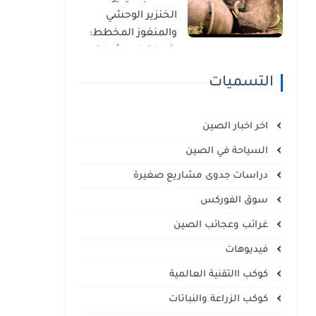
الذاتي
الخنزير الوحشي
والمنغوز المخطط:
شراكة غير مألوفة
في قلب السافانا
التسميات
الإفريقية
اخر اخبار الصين
السياحة في الصين
دراسات جدوى مشاريع صغيرة
سوق الفوركس
غرائب وعجائب الصين
فيديوهات
كوكب االتقنية العالمية
كوكب الزراعة والنباتات