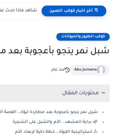
شاهد ماذا حدث عند
📁 آخر اخبار كوكب الصين
كوكب الطيور والحيوانات
شبل نمر ينجو بأعجوبة بعد مطا
Abu Jumana
منذ عام
محتويات المقال
شبل نمر ينجو بأعجوبة بعد مطاردة لبؤة… القصة الك
🌿 بداية المشهد… الأم والشبل على الشجرة
⚠️ استراتيجية اللبؤة… خطة ذكية لإبعاد الأم