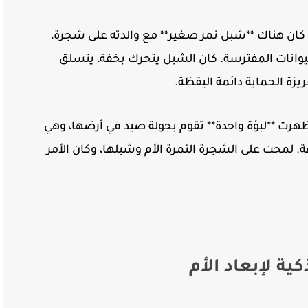
ا، كان هناك **شبل نمر صغير** مع والدته على شجرة،
وانات المفترسة. كان الشبل يتحرك بخفة، يتسلق
ريزة الحماية دائمة اليقظة.
ظهرت **لبؤة واحدة** تقوم بجولة صيد في أرضها، وهي
محت على الشجرة النمرة الأم وشبلها، وكان الأمر
ية لإبعاد الأم