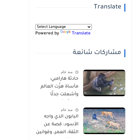
Translate
Powered by
Translate
مشاركات شائعة
منذ عام
حادثة هارامبي:
مأساة هزّت العالم
وأشعلت جدلًا
عالميًا-شاهد
منذ عام
بالفيديو
البابون الذي واجه
الأسود: قصة عن
الثقة، العمر، وقوانين