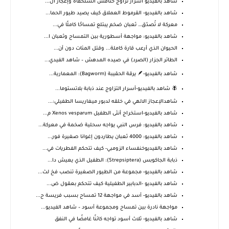
شاهد بالفيديو أسرار تزاوج خنافس السلحفاة وإعجاز ال...
شاهد بالفيديو- القرموط العملاق كيف يصيد طيور الحما...
معركة لا تُصدّق… ثعبان ضخم يبتلع تمساحًا كاملًا في...
شاهد بالفيديو: مواجهة أسطورية بين التمساح وثعبان ا...
الحيوان الذي أرعب قارة كاملة... وقتل المئات دون أن...
الطائر الجزار (الصرد) في صيده المدهش – شاهد الفيدي...
شاهد بالفيديو-🪶 يرقة الحقيبة (Bagworm): المعمارية...
🪰 شاهد بالفيديو-أسرار التزاوج عند ذبابة بلاتستوما...
شاهدالإعجاز الالهي في خلقه لدبور ميغاريسا الطفيلي:...
شاهد بالفيديو-استخراج أنثى الطفيل Xenos vesparum م...
شاهد بالفيديو: فرس النبي يواجه سحلية ضخمة في معركة...
شاهد بالفيديو: 4000 ثعبان يطاردون إغوانا صغيرة فور...
شاهد بالفيديوخنفساء الزومبي- كيف تتحكم الفطريات في...
ذبابة الجاكوبس (Strepsiptera): الطفيل الذي يعيش دا...
شاهد بالفيديو- مجموعة من الطيور الصغيرة تنصب فخ لث...
شاهد بالفيديو -الدبابير الطفيلية كيف تتحكم بعقول ض...
شاهد بالفيديو- أسد في مواجهة 12 تمساح بسبب فريسة ح...
مواجهة نادرة بين تمساح ومجموعة أسود – شاهد الفيديو...
شاهد بالفيديو- ثلاث أسود تواجه كائنًا غامضًا في النفق