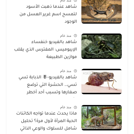
منذ عام
شاهد عندما ذهبت الأسود
لتمسح اسم غرير العسل من
الوجود
منذ عام
شاهد بالفيديو خنفساء
الإيبوميس: المفترس الذي يقلب
موازين الطبيعة
منذ عام
شاهد بالفيديو-🪰 الذبابة تسي
تسي… الحشرة التي ترضع
صغارها وتسبب أحد أخطر
الأمراض في إفريقيا!
منذ عام
ماذا يحدث عندما تواجه الكائنات
الحية المرآة لأول مرة؟ تحليل
شامل للسلوك والوعي الذاتي