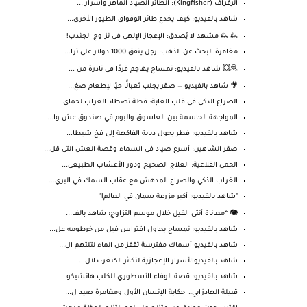
الرفراف (Kingfisher): الطائر الصياد الماهر واسرار ...
شاهد بالفيديو: كيف يخدع طائر الوقواق الطيور الأخرى...
🦗 🦗 مشهد لا يُصدق: الإعجاز الإلهي في تزاوج الجندب!
مغامرة البحث عن الذهب: رجل ينفق 1000 دولار على ترا...
🦧💥 شاهد بالفيديو: تمساح يهاجم قردًا في نادرة من ...
🎥 شاهد بالفيديو — صقر يجلب ثعبانًا حيًا لإطعام صغ...
الصراع الذكي في قلب الغابة: قطة تصطاد الغراب لحماي...
المواجهة الحاسمة بين العاسوق والبوم في صندوق عش وا...
شاهد بالفيديو: فطر يحول ذبابة الفاكهة إلى فخ شيطا...
صقر الشاهين: أسرع صياد في السماء وقصة العش التي قل...
الحمى القلاعية: العلاج الصحيح ودور الأعشاب الطبيعي...
الغراب الذكي والصراع المدهش مع عقاب السمك في البري...
"شاهد بالفيديو: أكبر مزرعة سمان في العالم!"
🐘 “معاناة أنثى الفيل خلال موسم التزاوج: شاهد بالف...
شاهد بالفيديو: تمساح يحاول افتراس فيل من خرطومه عل...
شاهد بالفيديو-أسماك مفترسة تقفز من الماء لتلتهم ال...
شاهد بالفيديوالأسرار الإعجازية لتكاثر الكنغر: دلال...
شاهد بالفيديو: قصة الوفاء الأسطوري للكلب هاتشيكو
قبيلة الهادزابي… حكاية الإنسان الأول ومغامرة صيد ل...