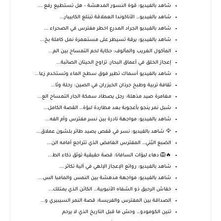
شاهد بالفيديو: قوة النسور المدهشة – هل تستطيع رفع ...
شاهد بالفيديو… الأناكوندا العملاقة تبتلع الكابيبار...
شاهد بالفيديو الجراد المدرع اخطر مفترس في الصحراء ...
شاهد بالفيديو: يرقة تسيطر على مستعمرة نمل كاملة بخ...
المأكول الغريب والمألوف: حكاية لحم التمساح بين الم...
إعجاز الخلق في أعماق البحار: تزاوج الحيتان الصائبة...
شاهد بالفيديو أسماك تطير فوق سطح الماء وتستخدم زعا...
ثقافة تربية وطبخ جرذان الخيزران في الصين: رحلة وثا...
مغامرة صيد مذهلة: رجل يصطاد سمكة الجار التمساح الع...
شبل نمر ينجو بأعجوبة بعد مطاردة لبؤة… القصة الكامل...
شاهد بالفيديو: مواجهة نادرة بين نسر مفترس وأم الفه...
🦅 شاهد بالفيديو: نسر في قفص يصيد طائر بلشون عملاق...
الضبع البُني… المفترس الغامض الذي تتراجع أمامه الن...
🔥🦁 دهاء لبؤات السافانا: قصة حقيقية توثق ذكاء الط...
شاهد بالفيديو: روائع الإعجاز الإلهي في آلية تكاثر ...
شاهد بالفيديو: مواجهة مدهشة بين النمس والمامبا الس...
خفاش الرحيق ذو الشفاه الأنبوبية… الكائن الذي يمتلك...
الصداقة بين المفترس والفريسة: قصة النمر السيبيري و...
تنين الكومودو… وحش ما قبل التاريخ الذي لا يرحم