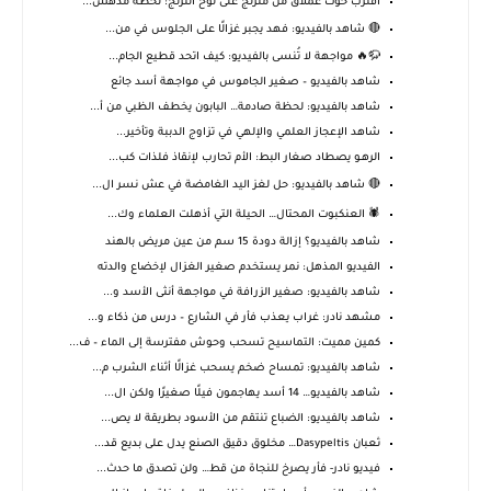
اقترب حوت عملاق من متزلج على لوح التزلج: لحظة مدهش...
🔴 شاهد بالفيديو: فهد يجبر غزالًا على الجلوس في من...
🦬🔥 مواجهة لا تُنسى بالفيديو: كيف اتحد قطيع الجام...
شاهد بالفيديو – صغير الجاموس في مواجهة أسد جائع
شاهد بالفيديو: لحظة صادمة… البابون يخطف الظبي من أ...
شاهد الإعجاز العلمي والإلهي في تزاوج الدببة وتأخير...
الرهـو يصطاد صغار البط: الأم تحارب لإنقاذ فلذات كب...
🔴 شاهد بالفيديو: حل لغز اليد الغامضة في عش نسر ال...
🕷️ العنكبوت المحتال… الحيلة التي أذهلت العلماء وك...
شاهد بالفيديو؟ إزالة دودة 15 سم من عين مريض بالهند
الفيديو المذهل: نمر يستخدم صغير الغزال لإخضاع والدته
شاهد بالفيديو: صغير الزرافة في مواجهة أنثى الأسد و...
مشهد نادر: غراب يعذب فأر في الشارع – درس من ذكاء و...
كمين مميت: التماسيح تسحب وحوش مفترسة إلى الماء – ف...
شاهد بالفيديو: تمساح ضخم يسحب غزالًا أثناء الشرب م...
شاهد بالفيديو… 14 أسد يهاجمون فيلًا صغيرًا ولكن ال...
شاهد بالفيديو: الضباع تنتقم من الأسود بطريقة لا يص...
ثعبان Dasypeltis… مخلوق دقيق الصنع يدل على بديع قد...
فيديو نادر- فأر يصرخ للنجاة من قط… ولن تصدق ما حدث...