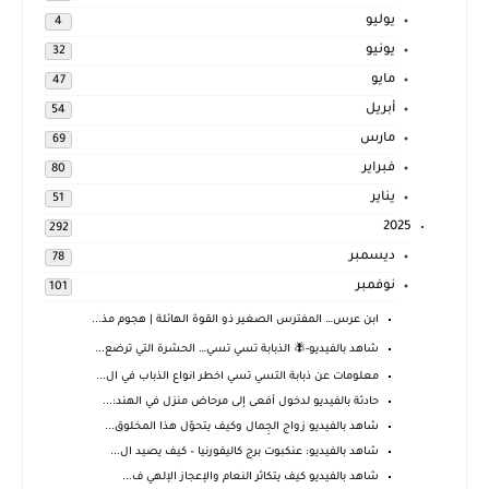
يوليو
4
يونيو
32
مايو
47
أبريل
54
مارس
69
فبراير
80
يناير
51
2025
292
ديسمبر
78
نوفمبر
101
ابن عرس… المفترس الصغير ذو القوة الهائلة | هجوم مذ...
شاهد بالفيديو-🪰 الذبابة تسي تسي… الحشرة التي ترضع...
معلومات عن ذبابة التسي تسي اخطر انواع الذباب في ال...
حادثة بالفيديو لدخول أفعى إلى مرحاض منزل في الهند:...
شاهد بالفيديو زواج الجِمال وكيف يتحوّل هذا المخلوق...
شاهد بالفيديو: عنكبوت برج كاليفورنيا – كيف يصيد ال...
شاهد بالفيديو كيف يتكاثر النعام والإعجاز الإلهي ف...