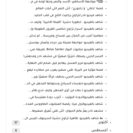
🦁🐅 مواجهة الأساطير- الأسد والنمر وجهاً لوجه في م...
قصة "باغاني" و"راجوري": أنثى النمر التي أبكت العالم
شاهد فيديو نادر لتزاوج براغيث الثلج في قلب الجليد
شاهد بالفيديو.. خطورة حشرة "القبلة الأخيرة" وكيف ت...
شاهد بالفيديو -أسرار تزاوج خنافس القرون الطويلة وإ...
مغامرة أغرب من الخيال بين تمساح وفريسة... ثم تدخل ...
شاهد بالفيديو- مواجهة مميتة بين حرباء وثعبان بومسل...
شاهد بالفيديو عنكبوت البولا Bolas Spider: طريقة صي...
النسر الحربي يصطاد خنزيرًا صغيرًا في مشهد نادر ومدهش!
شاهد بالفيديو-غرير العسل يهاجم فيل ضخم لكن النهاية...
قصة مؤثرة من البرية- ظبي صغير يهرب من مطارده ليقع ...
شاهد بالفيديو- النسر الحربي يخطف غزالًا صغيرًا وير...
شاهد بالفيديو-خنفساء السبانخ وسلوكها المذهل في الد...
شاهد بالفيديو | دهاء ابن آوى المذهل وكيف خدع طائر ...
شاهد بالفيديوالدودة البوبّيت — أغرب دودة مفترسة في...
شاهد بالفيديولأول مرة- رقصة العنكبوت الطاووس المذه...
مشهد نادر يهزّ عالم الحيوان- أنثى ظبي تُغرق صغيرها...
🦗 شاهد بالفيديو: ظاهرة تزاوج حشرة السرعوف (فرس ال...
أكتوبر
37
أغسطس
6