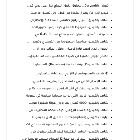
ثعبان Dasypeltis… مخلوق دقيق الصنع يدل على بديع قد...
فيديو نادر- فأر يصرخ للنجاة من قط… ولن تصدق ما حدث...
شاهد بالفيديو أسرار تزاوج خنافس السلحفاة وإعجاز ال...
شاهد بالفيديو- القرموط العملاق كيف يصيد طيور الحما...
معركة لا تُصدّق… ثعبان ضخم يبتلع تمساحًا كاملًا في...
شاهد بالفيديو: مواجهة أسطورية بين التمساح وثعبان ا...
الحيوان الذي أرعب قارة كاملة... وقتل المئات دون أن...
الطائر الجزار (الصرد) في صيده المدهش – شاهد الفيدي...
شاهد بالفيديو-🪶 يرقة الحقيبة (Bagworm): المعمارية...
🪰 شاهد بالفيديو-أسرار التزاوج عند ذبابة بلاتستوما...
شاهدالإعجاز الالهي في خلقه لدبور ميغاريسا الطفيلي:...
شاهد بالفيديو-استخراج أنثى الطفيل Xenos vesparum م...
شاهد بالفيديو: فرس النبي يواجه سحلية ضخمة في معركة...
شاهد بالفيديو: 4000 ثعبان يطاردون إغوانا صغيرة فور...
شاهد بالفيديوخنفساء الزومبي- كيف تتحكم الفطريات في...
ذبابة الجاكوبس (Strepsiptera): الطفيل الذي يعيش دا...
شاهد بالفيديو- مجموعة من الطيور الصغيرة تنصب فخ لث...
شاهد بالفيديو -الدبابير الطفيلية كيف تتحكم بعقول ض...
شاهد بالفيديو- أسد في مواجهة 12 تمساح بسبب فريسة ح...