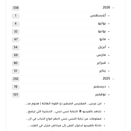
2026
338
أغسطس
1
يوليو
4
يونيو
32
مايو
47
أبريل
54
مارس
69
فبراير
80
يناير
51
2025
292
ديسمبر
78
نوفمبر
101
ابن عرس… المفترس الصغير ذو القوة الهائلة | هجوم مذ...
شاهد بالفيديو-🪰 الذبابة تسي تسي… الحشرة التي ترضع...
معلومات عن ذبابة التسي تسي اخطر انواع الذباب في ال...
حادثة بالفيديو لدخول أفعى إلى مرحاض منزل في الهند:...