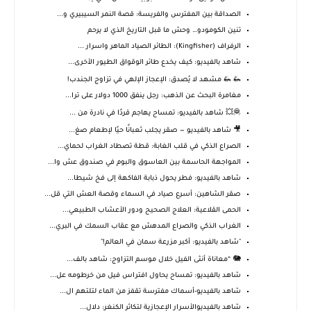
الصداقة بين المفترس والفريسة: قصة النمر السيبيري و...
تنين الكومودو… وحش ما قبل التاريخ الذي لا يرحم
الرفراف (Kingfisher): الطائر الصياد الماهر واسرار ...
شاهد بالفيديو: كيف يخدع طائر الوقواق الطيور الأخرى...
🦗 🦗 مشهد لا يُصدق: الإعجاز الإلهي في تزاوج الجندب!
مغامرة البحث عن الذهب: رجل ينفق 1000 دولار على ترا...
🦧💥 شاهد بالفيديو: تمساح يهاجم قردًا في نادرة من ...
🎥 شاهد بالفيديو — صقر يجلب ثعبانًا حيًا لإطعام صغ...
الصراع الذكي في قلب الغابة: قطة تصطاد الغراب لحماي...
المواجهة الحاسمة بين العاسوق والبوم في صندوق عش وا...
شاهد بالفيديو: فطر يحول ذبابة الفاكهة إلى فخ شيطا...
صقر الشاهين: أسرع صياد في السماء وقصة العش التي قل...
الحمى القلاعية: العلاج الصحيح ودور الأعشاب الطبيعي...
الغراب الذكي والصراع المدهش مع عقاب السمك في البري...
"شاهد بالفيديو: أكبر مزرعة سمان في العالم!"
🐘 “معاناة أنثى الفيل خلال موسم التزاوج: شاهد بالف...
شاهد بالفيديو: تمساح يحاول افتراس فيل من خرطومه عل...
شاهد بالفيديو-أسماك مفترسة تقفز من الماء لتلتهم ال...
شاهد بالفيديوالأسرار الإعجازية لتكاثر الكنغر: دلال...