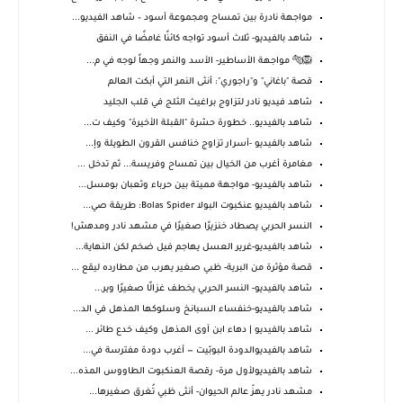
مواجهة نادرة بين تمساح ومجموعة أسود – شاهد الفيديو...
شاهد بالفيديو- ثلاث أسود تواجه كائنًا غامضًا في النفق
🦁🐅 مواجهة الأساطير- الأسد والنمر وجهاً لوجه في م...
قصة "باغاني" و"راجوري": أنثى النمر التي أبكت العالم
شاهد فيديو نادر لتزاوج براغيث الثلج في قلب الجليد
شاهد بالفيديو.. خطورة حشرة "القبلة الأخيرة" وكيف ت...
شاهد بالفيديو -أسرار تزاوج خنافس القرون الطويلة وإ...
مغامرة أغرب من الخيال بين تمساح وفريسة... ثم تدخل ...
شاهد بالفيديو- مواجهة مميتة بين حرباء وثعبان بومسل...
شاهد بالفيديو عنكبوت البولا Bolas Spider: طريقة صي...
النسر الحربي يصطاد خنزيرًا صغيرًا في مشهد نادر ومدهش!
شاهد بالفيديو-غرير العسل يهاجم فيل ضخم لكن النهاية...
قصة مؤثرة من البرية- ظبي صغير يهرب من مطارده ليقع ...
شاهد بالفيديو- النسر الحربي يخطف غزالًا صغيرًا وير...
شاهد بالفيديو-خنفساء السبانخ وسلوكها المذهل في الد...
شاهد بالفيديو | دهاء ابن آوى المذهل وكيف خدع طائر ...
شاهد بالفيديوالدودة البوبّيت — أغرب دودة مفترسة في...
شاهد بالفيديولأول مرة- رقصة العنكبوت الطاووس المذه...
مشهد نادر يهزّ عالم الحيوان- أنثى ظبي تُغرق صغيرها...