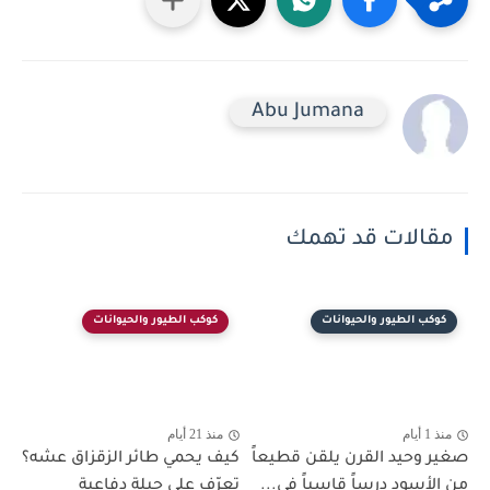
Abu Jumana
مقالات قد تهمك
كوكب الطيور والحيوانات
كوكب الطيور والحيوانات
منذ 1 أيام
منذ 21 أيام
صغير وحيد القرن يلقن قطيعاً
كيف يحمي طائر الزقزاق عشه؟
من الأسود درساً قاسياً في...
تعرّف على حيلة دفاعية