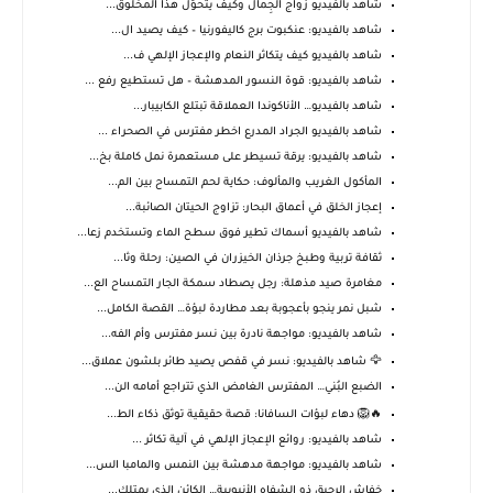
شاهد بالفيديو زواج الجِمال وكيف يتحوّل هذا المخلوق...
شاهد بالفيديو: عنكبوت برج كاليفورنيا – كيف يصيد ال...
شاهد بالفيديو كيف يتكاثر النعام والإعجاز الإلهي ف...
شاهد بالفيديو: قوة النسور المدهشة – هل تستطيع رفع ...
شاهد بالفيديو… الأناكوندا العملاقة تبتلع الكابيبار...
شاهد بالفيديو الجراد المدرع اخطر مفترس في الصحراء ...
شاهد بالفيديو: يرقة تسيطر على مستعمرة نمل كاملة بخ...
المأكول الغريب والمألوف: حكاية لحم التمساح بين الم...
إعجاز الخلق في أعماق البحار: تزاوج الحيتان الصائبة...
شاهد بالفيديو أسماك تطير فوق سطح الماء وتستخدم زعا...
ثقافة تربية وطبخ جرذان الخيزران في الصين: رحلة وثا...
مغامرة صيد مذهلة: رجل يصطاد سمكة الجار التمساح الع...
شبل نمر ينجو بأعجوبة بعد مطاردة لبؤة… القصة الكامل...
شاهد بالفيديو: مواجهة نادرة بين نسر مفترس وأم الفه...
🦅 شاهد بالفيديو: نسر في قفص يصيد طائر بلشون عملاق...
الضبع البُني… المفترس الغامض الذي تتراجع أمامه الن...
🔥🦁 دهاء لبؤات السافانا: قصة حقيقية توثق ذكاء الط...
شاهد بالفيديو: روائع الإعجاز الإلهي في آلية تكاثر ...
شاهد بالفيديو: مواجهة مدهشة بين النمس والمامبا الس...
خفاش الرحيق ذو الشفاه الأنبوبية… الكائن الذي يمتلك...