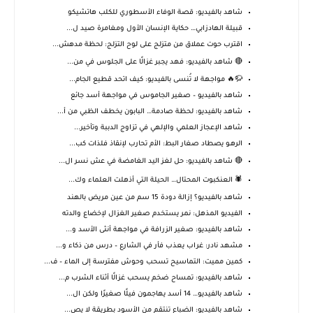
شاهد بالفيديو: قصة الوفاء الأسطوري للكلب هاتشيكو
قبيلة الهادزابي… حكاية الإنسان الأول ومغامرة صيد ل...
اقترب حوت عملاق من متزلج على لوح التزلج: لحظة مدهش...
🔴 شاهد بالفيديو: فهد يجبر غزالًا على الجلوس في من...
🦬🔥 مواجهة لا تُنسى بالفيديو: كيف اتحد قطيع الجام...
شاهد بالفيديو – صغير الجاموس في مواجهة أسد جائع
شاهد بالفيديو: لحظة صادمة… البابون يخطف الظبي من أ...
شاهد الإعجاز العلمي والإلهي في تزاوج الدببة وتأخير...
الرهـو يصطاد صغار البط: الأم تحارب لإنقاذ فلذات كب...
🔴 شاهد بالفيديو: حل لغز اليد الغامضة في عش نسر ال...
🕷️ العنكبوت المحتال… الحيلة التي أذهلت العلماء وك...
شاهد بالفيديو؟ إزالة دودة 15 سم من عين مريض بالهند
الفيديو المذهل: نمر يستخدم صغير الغزال لإخضاع والدته
شاهد بالفيديو: صغير الزرافة في مواجهة أنثى الأسد و...
مشهد نادر: غراب يعذب فأر في الشارع – درس من ذكاء و...
كمين مميت: التماسيح تسحب وحوش مفترسة إلى الماء – ف...
شاهد بالفيديو: تمساح ضخم يسحب غزالًا أثناء الشرب م...
شاهد بالفيديو… 14 أسد يهاجمون فيلًا صغيرًا ولكن ال...
شاهد بالفيديو: الضباع تنتقم من الأسود بطريقة لا يص...