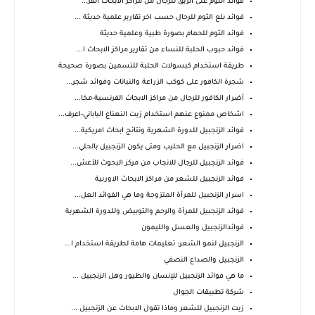
فوائد الثوم على الريق للرجال من مراكز الابحاث الفر...
فوائد بلع الثوم للرجال حسب اخر تقارير علمية حديثة ...
فوائد الثوم للحمام بصورة طبية وعلمية حديثة
فوائد حبوب الحلبة للنساء من تقارير مراكز الابحاث ا...
طريقة استخدام كبسولات الحلبة للتسمين بصورة صحيحة
شجرة الكافور على كوكب الزراعة والنباتات وفوائد شجر...
أضرار الكافور للرجال من مراكز الابحاث الفرنسية-مخا...
اشخاص ممنوع عنهم استخدام زيت النعناع الياباني-اعرف...
فوائد الزنجبيل للدورة الشهرية ونتائج ابحاث امريكية...
اضرار الزنجبيل مع الحليب ومتى يكون الزنجبيل بالحلي...
فوائد الزنجبيل للرجال للانجاب من مركز البحوث للأعش...
فوائد الزنجبيل للشعر من مراكز الابحاث الاوربية
اسرار الزنجبيل للمرأة المتزوجة وما هي الفوائد العل...
فوائد الزنجبيل للمرأة والرحم والتوبيض وللدورة الشهرية
فوائدالزنجبيل والعسل والليمون
الزنجبيل لنمو الشعر: تعليمات هامة لطريقة استخدام ا...
الزنجبيل والصداع النصفي
ما هي فوائد الزنجبيل للإنسان والطيور وهل الزنجبيل ...
شركة تطبيقات الجوال
زيت الزنجبيل للشعر وماذا تقول الابحاث عن الزنجبيل ...