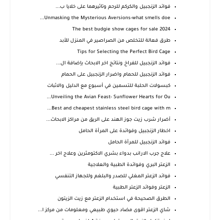
فوائد الزنجبيل والكركم للرحم وتاثيرهما على خلايا ب...
Unmasking the Mysterious Aversions-what smells doe...
The best budgie show cages for sale 2024
طرق فعالة للتخلص من الصراصير في المنزل للأبد
Tips for Selecting the Perfect Bird Cage
فوائد الزنجبيل للفراخ ونتائج اخر الابحاث بإضافة ال...
فوائد الزنجبيل للحمام واضرار الزنجبيل على الحمام
كبسولات الحلبة للتسمين في أسبوع مع الدليل والاثبات
Unveiling the Avian Feast- Sunflower Hearts for Ou...
Best and cheapest stainless steel bird cage with m...
أضرار شرب زيت جوز الهند على الريق من مراكز الابحاث...
اخطار الزنجبيل وفوائدة على المرأة الحامل
فوائد الزنجبيل للمرأة الحامل
علاج جرب الارانب بدواء بشري الاكتومثرين وعلاج اخر ...
الزعتر البري وفوائدة الطبية والعلاجية
فوائد الزعتر المغلي للصدر والبلغم وللجهاز التنفسي
الزعتر وفوائد الزعتر الطبية
الطرق الصحيحة في استخدام الزعتر مع زيت الزيتون
شاي الزعتر اقوى مضاد حيوي طبيعي ومعلومات من مركز ا...