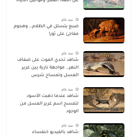
عن الثقة، العمر، وقوانين الحياة
منذ عام
ضبع يتسلل في الظلام… وهجوم
مفاجئ على ثور!
منذ عام
شاهد تحدي الموت على ضفاف
النهر… مواجهة نارية بين غرير
العسل وتمساح شرس
منذ عام
شاهد عندما ذهبت الأسود
لتمسح اسم غرير العسل من
الوجود
منذ عام
شاهد بالفيديو خنفساء