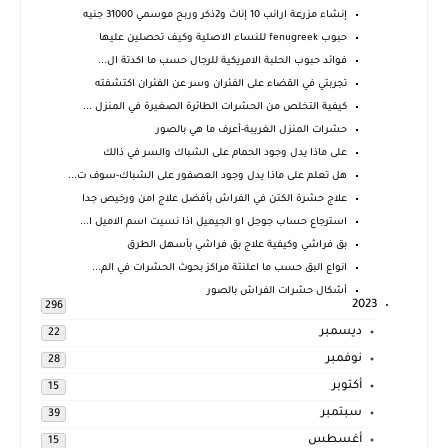
إنشاء مزرعة ارانب 10 إناث و2ذكر وربح موسمي 31000 جنيه
حبوب fenugreek للنساء الاصلية وكيف تحصلين عليها
فوائد حبوب الحلبة الامريكية للرجال حسب ما اكدتة ال...
تجربتي في القضاء على الفئران وسر عن الفئران اكتشفته
كيفية التخلص من الحشرات الطائرة الصغيرة في المنزل ...
حشرات المنزل الغريبة-أعرف ما هي بالصور
على ماذا يدل وجود الحمام على الشباك والسر في ذالك
هل تعلم على ماذا يدل وجود العصفور على الشباك-سوف ت...
علاج حشرة الكتن في الفراش بأفضل علاج امن ورخيص جدا
استرجاع حساب جوجل او الجيميل اذا نسيت اسم الاميل ا...
بق فراشي وكيفية علاج بق فراشي بأسهل الطرق
انواع البق حسب ما اعلنتة مراكز بحوث الحشرات في الم...
أشكال حشرات الفراش بالصور
2023
296
ديسمبر
22
نوفمبر
28
أكتوبر
15
سبتمبر
39
أغسطس
15