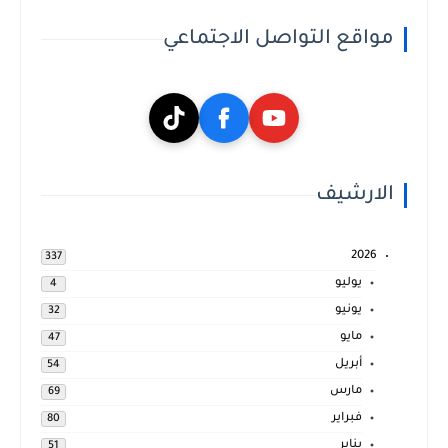
مواقع التواصل الاجتماعي
الارشيف
2026
337
يوليو
4
يونيو
32
مايو
47
أبريل
54
مارس
69
فبراير
80
يناير
51