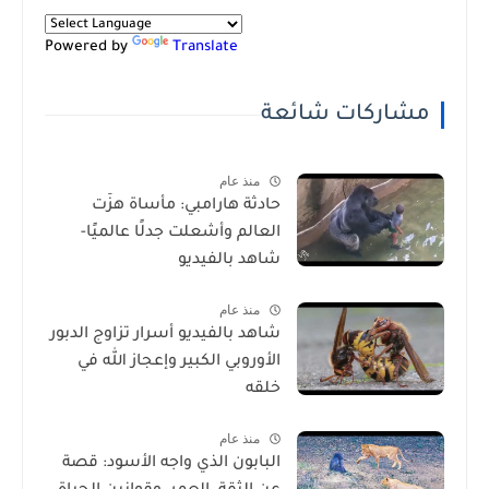
Powered by
Translate
مشاركات شائعة
منذ عام
حادثة هارامبي: مأساة هزّت
العالم وأشعلت جدلًا عالميًا-
شاهد بالفيديو
منذ عام
شاهد بالفيديو أسرار تزاوج الدبور
الأوروبي الكبير وإعجاز الله في
خلقه
منذ عام
البابون الذي واجه الأسود: قصة