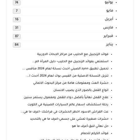
يوليو
74
مايو
7
أبريل
16
مارس
31
فبراير
87
يناير
84
فوائد الزنجبيل مع الحليب من مراكز الابحاث الاوربية
استمتعي بفوائد الزنجبيل مع الحليب- دليل المرأة الم...
تحميل تطبيق zynn الصيني احدث نسخة لعام 2024 منافس ...
تنزيل النسخة الاصلية من الفيس بوك لعام 2024 أحدث ا...
حشرة العث ومعلومات هامة من مركز البحوث الالماني
انواع القمل بالصور الذي يصيب الانسان
علاج القمل نهائياً بأفضل دواء للقمل ومفعول يستمر سنين
رحلة استكشاف اسعار عالم السيارات الصينية في الكويت
عث الفراش الاسود اخطر الحشرات في فراشك -اعرف ما هي...
حشرات صغيرة تمشي على جسمي-اعرف ما هي بالتحديد
حل نهائي للبق-أعرف ما هو
فوائد الكركم للحمام