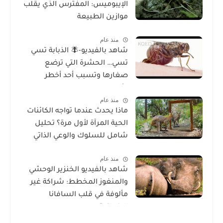
الإيبوميس: المفترس الذي يقلب
موازين الطبيعة
منذ عام
شاهد بالفيديو-🪰 الذبابة تسي
تسي… الحشرة التي ترضع
صغارها وتسبب أحد أخطر
الأمراض في إفريقيا!
منذ عام
ماذا يحدث عندما تواجه الكائنات
الحية المرآة لأول مرة؟ تحليل
شامل للسلوك والوعي الذاتي
منذ عام
شاهد بالفيديو الخنزير الوحشي
والمنغوز المخطط: شراكة غير
مألوفة في قلب السافانا
الإفريقية