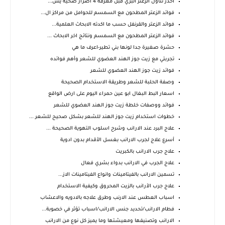
احذر تناول الزعتر البري قبل معرفة 4 اضرار صحية يس...
فوائد الزعتر المطحون مع السمسم للحوامل من مراكز ال...
فوائد الزعتر والقرنفل حسب ما اكدته الابحاث العلمية...
فوائد الزعتر المطحون مع السمسم ونتائج اخر الابحاث ...
حشرة صغيرة جدا لونها بني تطير-اعرف ما هي
تجربتي مع زيت جوز الهند العضوي للشعر وأهم فوائده
فوائد زيت جوز الهند العضوي للشعر
وصفة الحلبة للشعر وطريقة الاستخدام الصحيحة
اسعار البط البغال ابو عين حمراء اليوم على ارض الواقع
فوائد ووصفات خلطة زيت جوز الهند العضوي للشعر
خطوات استخدام زيت جوز الهند للشعر بشكل صحيح للشعر ...
علاج البرد عند الارانب وشرح اسلوب التهوية الصحيحة ...
أسرع علاج لجرب الارانب بغسل الأقدام بدون ادوية
علاج جرب الارانب بالكبريت
علاج الجرب في الارانب بدواء بشري فعال
تسمين الارانب بالفيتامينات وانواع الفيتامينات الاز...
علاج جرب الأرانب بالزيت المحروق وكيفية الاستخدام
اسباب العطس عند الارنب وطرق علاجه بالادويه والاعشاب
فطام الارانب/تحديد جنس الارانب/اسباب تؤثر في خصوبة...
الارانب وتصنيفها ومعيشتها وما يميز كل نوع من الارانب