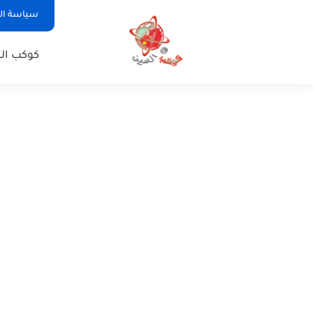
سياسة ا
كوكب الت