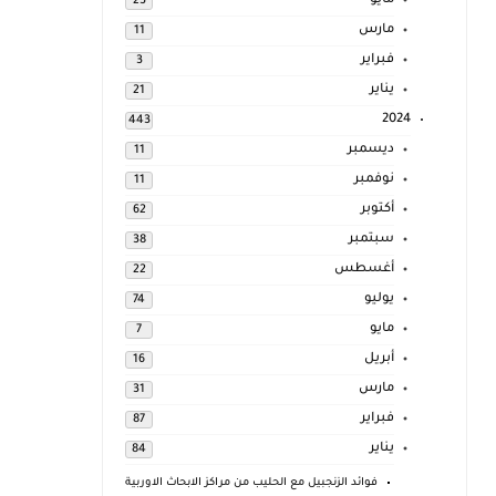
مايو
23
مارس
11
فبراير
3
يناير
21
2024
443
ديسمبر
11
نوفمبر
11
أكتوبر
62
سبتمبر
38
أغسطس
22
يوليو
74
مايو
7
أبريل
16
مارس
31
فبراير
87
يناير
84
فوائد الزنجبيل مع الحليب من مراكز الابحاث الاوربية