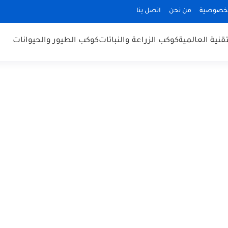
لخصوصية
من نحن
اتصل بنا
قنية العالمية
كوكب الزراعة والنباتات
كوكب الطيور والحيوانات