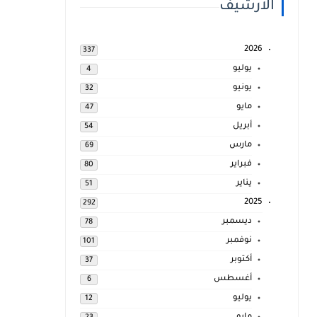
الارشيف
2026
337
يوليو
4
يونيو
32
مايو
47
أبريل
54
مارس
69
فبراير
80
يناير
51
2025
292
ديسمبر
78
نوفمبر
101
أكتوبر
37
أغسطس
6
يوليو
12