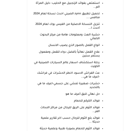
استمتعي بفوائد الزنجبيل مع الحليب- دليل المرأة
الم...
تحميل تطبيق zynn الصيني احدث نسخة لعام 2024
منافس ...
تنزيل النسخة الاصلية من الفيس بوك لعام 2024
أحدث ا...
حشرة العث ومعلومات هامة من مركز البحوث
الالماني
انواع القمل بالصور الذي يصيب الانسان
علاج القمل نهائياً بأفضل دواء للقمل ومفعول
يستمر سنين
رحلة استكشاف اسعار عالم السيارات الصينية في
الكويت
عث الفراش الاسود اخطر الحشرات في فراشك
-اعرف ما هي...
حشرات صغيرة تمشي على جسمي-اعرف ما هي
بالتحديد
حل نهائي للبق-أعرف ما هو
فوائد الكركم للحمام
فوائد الثوم على الريق للرجال من مراكز الابحاث
الفر...
فوائد بلع الثوم للرجال حسب اخر تقارير علمية
حديثة ...
فوائد الثوم للحمام بصورة طبية وعلمية حديثة