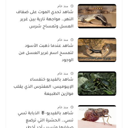
منذ عام
شاهد تحدي الموت على ضفاف
النهر… مواجهة نارية بين غرير
العسل وتمساح شرس
منذ عام
شاهد عندما ذهبت الأسود
لتمسح اسم غرير العسل من
الوجود
منذ عام
شاهد بالفيديو خنفساء
الإيبوميس: المفترس الذي يقلب
موازين الطبيعة
منذ عام
شاهد بالفيديو-🪰 الذبابة تسي
تسي… الحشرة التي ترضع
صغارها وتسبب أحد أخطر