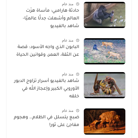
منذ عام
حادثة هارامبي: مأساة هزّت
العالم وأشعلت جدلًا عالميًا-
شاهد بالفيديو
منذ عام
البابون الذي واجه الأسود: قصة
عن الثقة، العمر، وقوانين الحياة
منذ عام
شاهد بالفيديو أسرار تزاوج الدبور
الأوروبي الكبير وإعجاز الله في
خلقه
منذ عام
ضبع يتسلل في الظلام… وهجوم
مفاجئ على ثور!