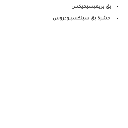
بق بريميسيميكس
حشرة بق سينكسينودروس