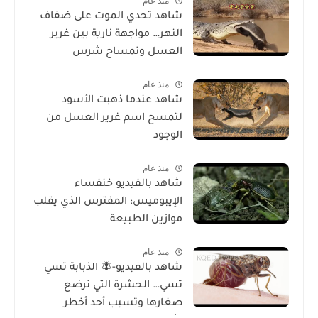
منذ عام
شاهد تحدي الموت على ضفاف
النهر… مواجهة نارية بين غرير
العسل وتمساح شرس
منذ عام
شاهد عندما ذهبت الأسود
لتمسح اسم غرير العسل من
الوجود
منذ عام
شاهد بالفيديو خنفساء
الإيبوميس: المفترس الذي يقلب
موازين الطبيعة
منذ عام
شاهد بالفيديو-🪰 الذبابة تسي
تسي… الحشرة التي ترضع
صغارها وتسبب أحد أخطر