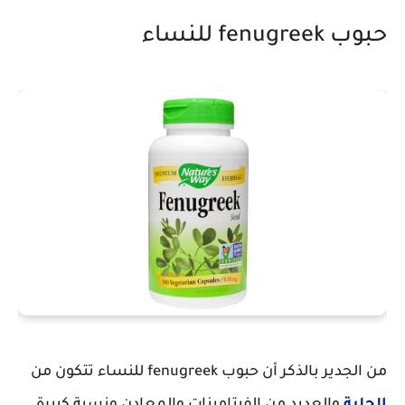
حبوب fenugreek للنساء
من الجدير بالذكر أن حبوب fenugreek للنساء تتكون من
الحلبة
والعديد من الفيتامينات والمعادن ونسبة كبيرة