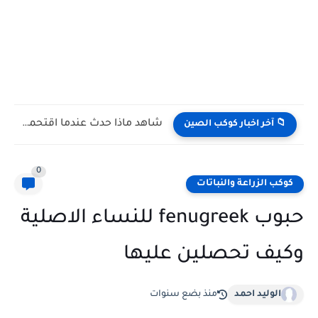
شاهد كيف يتغلب النمس على الكوبرا في مواجهة تعتمد على...
📁 آخر اخبار كوكب الصين
0
كوكب الزراعة والنباتات
حبوب fenugreek للنساء الاصلية
وكيف تحصلين عليها
الوليد احمد
منذ بضع سنوات