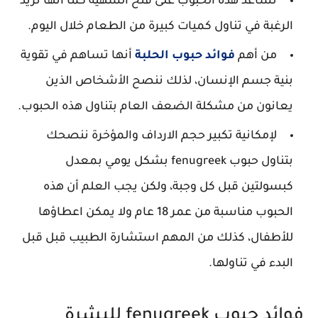
تساعد هذه الحبوب على فتح الشهية كما أنها تزيد
الرغبة في تناول كميات كبيرة من الطعام خلال اليوم.
من أهم
فوائد حبوب الحلبة
أنها تساهم في تقوية
بنية جسم الإنسان، لذلك ننصح الأشخاص الذين
يعانون من مشكلة الضعف العام بتناول هذه الحبوب.
لإمكانية تكبير حجم الارداف والمؤخرة ننصحك
بتناول حبوب fenugreek بشكل يومي بمعدل
كبسولتين قبل كل وجبة، ولكن يجب العلم أن هذه
الحبوب مناسبة من عمر 18 عام ولا يمكن اعطاؤها
للأطفال، كذلك من المهم استشارة الطبيب قبل قبل
البدء في تناولها.
فوائد حبوب fenugreek للبشرة