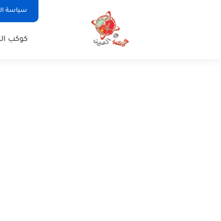
سياسة ا
كوكب الت