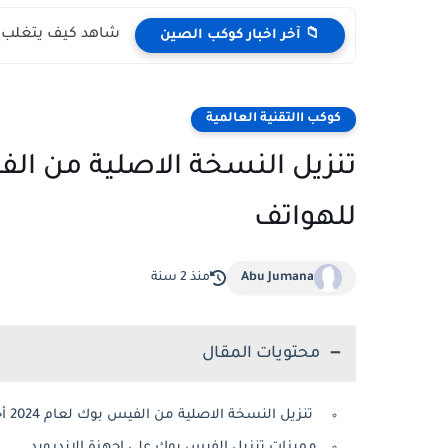
شاهد كيف يتغلب ال
📁 آخر اخبار كوكب الصين
كوكب االتقنية العالمية
للهواتف
Abu Jumana
منذ 2 سنة
محتويات المقال
تنزيل النسخة الاصلية من الفيس بوك لعام 2024 أحدث اصدار للهواتف
مميزات تنزيل الفيس بوك على اجهزة الاندرويد