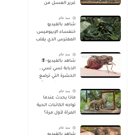
غرير العسل من
الوجود
منذ عام
شاهد بالفيديو
خنفساء الإيبوميس:
المفترس الذي يقلب
موازين الطبيعة
منذ عام
شاهد بالفيديو-🪰
الذبابة تسي تسي…
الحشرة التي ترضع
صغارها وتسبب أحد
منذ عام
أخطر الأمراض في
ماذا يحدث عندما
إفريقيا!
تواجه الكائنات الحية
المرآة لأول مرة؟
تحليل شامل
منذ عام
للسلوك والوعي
شاهد بالفيديو