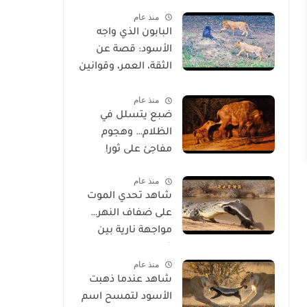
خلقه
منذ عام
البابون الذي واجه
الأسود: قصة عن
الثقة، العمر، وقوانين
الحياة
منذ عام
ضبع يتسلل في
الظلام… وهجوم
مفاجئ على ثور!
منذ عام
شاهد تحدي الموت
على ضفاف النهر…
مواجهة نارية بين
غرير العسل
منذ عام
وتمساح شرس
شاهد عندما ذهبت
الأسود لتمسح اسم