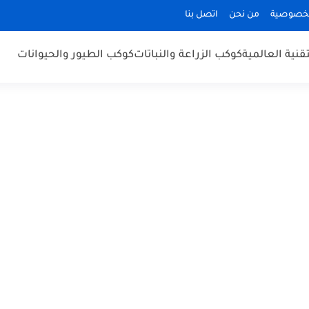
لخصوصية
من نحن
اتصل بنا
قنية العالمية
كوكب الزراعة والنباتات
كوكب الطيور والحيوانات