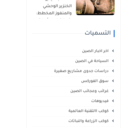
الذاتي
الخنزير الوحشي
والمنغوز المخطط:
شراكة غير مألوفة
في قلب السافانا
التسميات
الإفريقية
اخر اخبار الصين
السياحة في الصين
دراسات جدوى مشاريع صغيرة
سوق الفوركس
غرائب وعجائب الصين
فيديوهات
كوكب االتقنية العالمية
كوكب الزراعة والنباتات