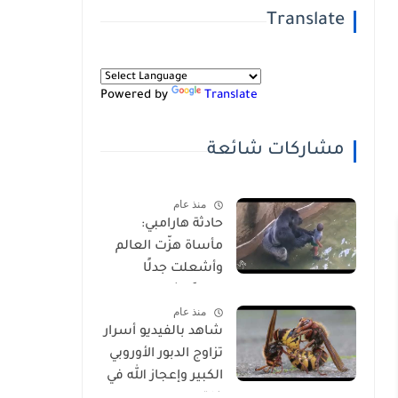
Translate
Powered by
Translate
مشاركات شائعة
منذ عام
حادثة هارامبي:
مأساة هزّت العالم
وأشعلت جدلًا
عالميًا-شاهد
منذ عام
بالفيديو
شاهد بالفيديو أسرار
تزاوج الدبور الأوروبي
الكبير وإعجاز الله في