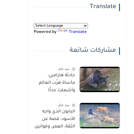
Translate
Powered by
Translate
مشاركات شائعة
منذ عام
حادثة هارامبي:
مأساة هزّت العالم
وأشعلت جدلًا
عالميًا-شاهد
منذ عام
بالفيديو
البابون الذي واجه
الأسود: قصة عن
الثقة، العمر، وقوانين