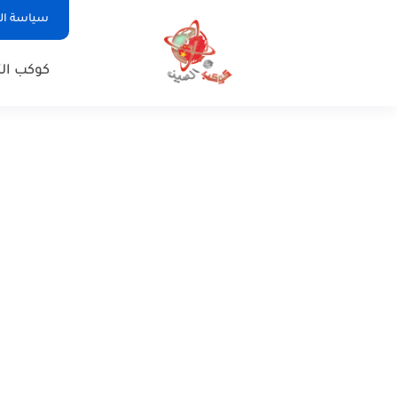
سياسة ا
كوكب الت