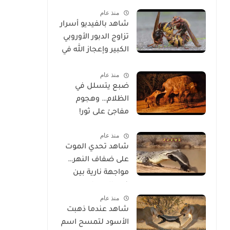
الحياة
منذ عام
شاهد بالفيديو أسرار
تزاوج الدبور الأوروبي
الكبير وإعجاز الله في
خلقه
منذ عام
ضبع يتسلل في
الظلام… وهجوم
مفاجئ على ثور!
منذ عام
شاهد تحدي الموت
على ضفاف النهر…
مواجهة نارية بين
غرير العسل
منذ عام
وتمساح شرس
شاهد عندما ذهبت
الأسود لتمسح اسم