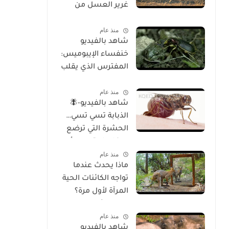
غرير العسل من
الوجود
منذ عام
شاهد بالفيديو
خنفساء الإيبوميس:
المفترس الذي يقلب
موازين الطبيعة
منذ عام
شاهد بالفيديو-🪰
الذبابة تسي تسي…
الحشرة التي ترضع
صغارها وتسبب أحد
منذ عام
أخطر الأمراض في
ماذا يحدث عندما
إفريقيا!
تواجه الكائنات الحية
المرآة لأول مرة؟
تحليل شامل
منذ عام
للسلوك والوعي
شاهد بالفيديو