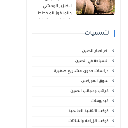
الذاتي
الخنزير الوحشي
والمنغوز المخطط:
شراكة غير مألوفة
في قلب السافانا
التسميات
الإفريقية
اخر اخبار الصين
السياحة في الصين
دراسات جدوى مشاريع صغيرة
سوق الفوركس
غرائب وعجائب الصين
فيديوهات
كوكب االتقنية العالمية
كوكب الزراعة والنباتات