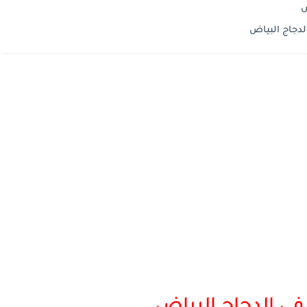
ض
دجاج البياض