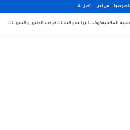
لخصوصية
من نحن
اتصل بنا
قنية العالمية
كوكب الزراعة والنباتات
كوكب الطيور والحيوانات