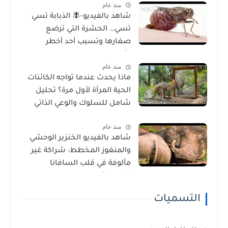
منذ عام
شاهد بالفيديو-🪰 الذبابة تسي
تسي… الحشرة التي ترضع
صغارها وتسبب أحد أخطر
الأمراض في إفريقيا!
منذ عام
ماذا يحدث عندما تواجه الكائنات
الحية المرآة لأول مرة؟ تحليل
شامل للسلوك والوعي الذاتي
منذ عام
شاهد بالفيديو الخنزير الوحشي
والمنغوز المخطط: شراكة غير
مألوفة في قلب السافانا
الإفريقية
التسميات