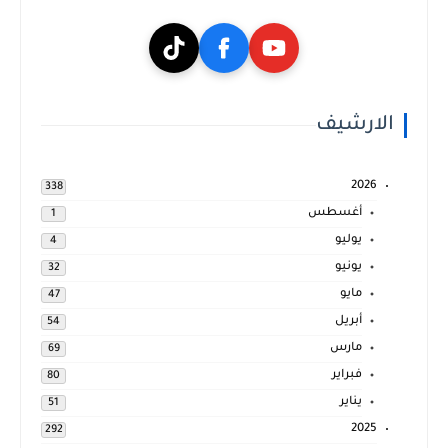
الارشيف
2026
338
أغسطس
1
يوليو
4
يونيو
32
مايو
47
أبريل
54
مارس
69
فبراير
80
يناير
51
2025
292