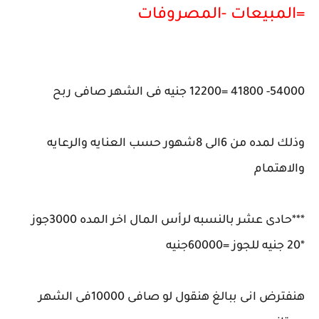
=المبيعات -المصروفات
54000- 41800 =12200 جنيه فى الشهر صافى ربح
وذلك لمده من 6الى 8شهور حسب العنايه والرعايه
والاهتمام
***حادى عشر بالنسبه لرأس المال اخر المده 3000جوز
*20 جنيه للجوز =60000جنيه
هنفترض انى ببالغ هنقول لو صافى 10000فى الشهر