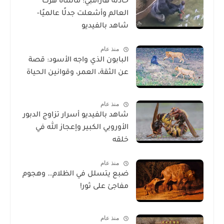
حادثة هارامبي: مأساة هزّت
العالم وأشعلت جدلًا عالميًا-
شاهد بالفيديو
منذ عام
البابون الذي واجه الأسود: قصة
عن الثقة، العمر، وقوانين الحياة
منذ عام
شاهد بالفيديو أسرار تزاوج الدبور
الأوروبي الكبير وإعجاز الله في
خلقه
منذ عام
ضبع يتسلل في الظلام… وهجوم
مفاجئ على ثور!
منذ عام