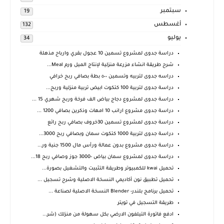
سبتمبر
19
أغسطس
132
يوليو
34
دراسة جدوى لمشروع تسمين 10 عجول بقري وارباح مذهلة
شرح طريقة انشاء مزرعة منزلية لإنتاج الميل ورم Meal...
دراسه جدوى لتربيه وتسمين ٥٠٠ بطة بصافي ربح خرافي
دراسة جدوى لتربية 100 كتكوت ابيض تربية منزلية وربح...
دراسة جدوى لمشروع دجاج بياض الف فرخة وربح شهري 15 ...
دراسة جدوى مشروع ارانب 10 امهات وذكرين بصافي 1200 ...
دراسة جدوى لمشروع تسمين 30خروف بصافي ربح رائع
دراسة جدوى لتربية 1000 كتكوت سمان وبصافي ربح 3000...
دراسة جدوى مشروع بدون عمالة ورأس مال 1500 جنية ور...
دراسة جدوى لمشروع سمان بياض -3000 جوز وصافي ربح 18...
تحميل kwai للكمبيوتر وطريقة التثبيت والتشغيل بصورة...
تحميل تطبيق نون أكاديمي النسخة الاصلية وشرح تسجيل ...
تحميل برنامج بلندر- Blender النسخة الاصلية لصناعة ...
طريقة التسجيل في تويتر
ادفع فاتورة التيلفون الارضي بكل سهولة من منزلك (شر...