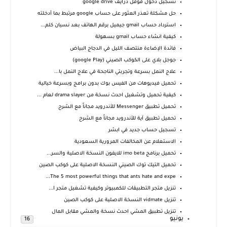
تسجيل دخول قوقل درايف google drive
حل مشكلة تعذر العثور على حساب google مرتبط بما أدخلته
استرداد حساب gmail جيميل برقم الهاتف بعد نسيان كلم...
كيفية انشاء حساب gmail بسهولة
فائدة الإضاءة منتصف الليل في الدجاج البياض
جوجل بلاي على الكوكب الصيني (google Play)
علاج النمل بسرعة وتجربتي الناجحة في علاج النمل با...
تحميل فيديوهات من الفيس بوك بدون برامج وبسرعة خيالية
كيفية تحميل وتشغيل احدث نسخة من drama slayer لعام ...
تحميل تطبيق Messenger‏‏ للأندرويد مجاناً مع الشرح
تحميل تطبيق آية‏‏ للأندرويد مجاناً مع الشرح
تسجيل حساب جديد في ابشر
الاستعلام عن المخالفات المرورية السعودية
تحميل برنامج imo beta للايفون النسخة الاصلية والسر...
تحميل التيك توك الصيني النسخة الاصلية على كوكب الصين
The 5 most powerful things that ants hate and expe...
تنزيل متجر التطبيقات للكمبيوتر وكيفية تشغيل متجر ا...
تنزيل vidmate النسخة الاصلية على كوكب الصين
تنزيل تطبيق المشي احدث نسخة والمشي مقابل المال
يونيو
16