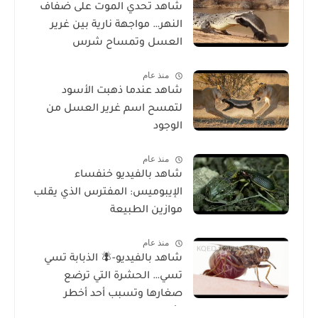
شاهد تحدي الموت على ضفاف
النهر… مواجهة نارية بين غرير
العسل وتمساح شرس
منذ عام
شاهد عندما ذهبت الأسود
لتمسح اسم غرير العسل من
الوجود
منذ عام
شاهد بالفيديو خنفساء
الإيبوميس: المفترس الذي يقلب
موازين الطبيعة
منذ عام
شاهد بالفيديو-🪰 الذبابة تسي
تسي… الحشرة التي ترضع
صغارها وتسبب أحد أخطر
الأمراض في إفريقيا!