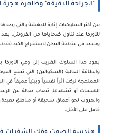
"الجراحة الدقيقة" وظاهرة هجرة 
من أكثر السلوكيات إثارة للدهشة والتي رصدها ال
للأوركا عند تناول ضحاياها من القروش. بع
ومحدد في منطقة البطن لاستخراج
الكبد
فقط، و
يعود هذا السلوك الغريب إلى وعي الأوركا بال
والطاقة العالية (السكوالين) التي تمنح ال
الممنهجة تركت أثراً نفسياً وبيئياً عميقاً في ا
الهجمات أو تشهدها، تصاب بحالة من الرعب ا
والهروب نحو أعماق سحيقة أو مناطق بعيدة، ول
كامل على الأقل.
هندسة الصوت وفك الشفرات في 