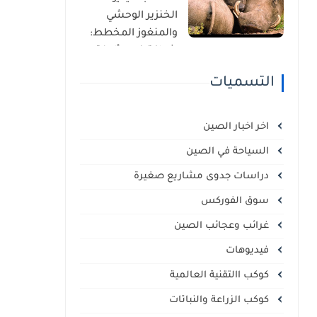
الذاتي
الخنزير الوحشي
والمنغوز المخطط:
شراكة غير مألوفة
في قلب السافانا
التسميات
الإفريقية
اخر اخبار الصين
السياحة في الصين
دراسات جدوى مشاريع صغيرة
سوق الفوركس
غرائب وعجائب الصين
فيديوهات
كوكب االتقنية العالمية
كوكب الزراعة والنباتات