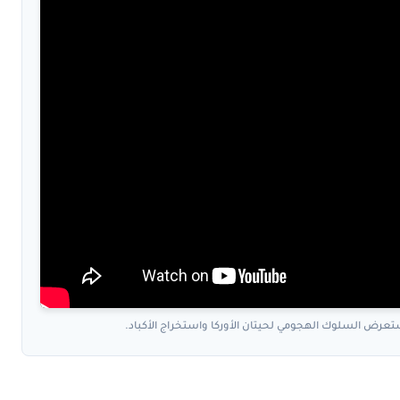
ستعرض السلوك الهجومي لحيتان الأوركا واستخراج الأكباد.