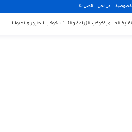
لخصوصية
من نحن
اتصل بنا
قنية العالمية
كوكب الزراعة والنباتات
كوكب الطيور والحيوانات