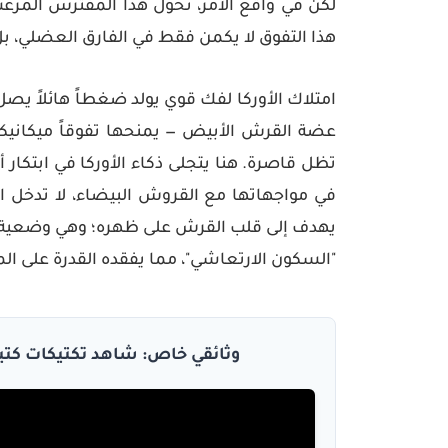
لكن في واقع الأمر، تحول هذا المفترس المرعب
هذا التفوق لا يكمن فقط في الفارق العضلي، بل
امتلاك الأوركا لفك قوي يولد ضغطاً هائلاً يصل
عضة القرش الأبيض — يمنحها تفوقاً ميكانيكيا
تظل قاصرة. هنا يتجلى ذكاء الأوركا في ابتك
في مواجهاتها مع القروش البيضاء، لا تدخل ال
يهدف إلى قلب القرش على ظهره؛ وهي وضعية بي
"السكون الارتعاشي"، مما يفقده القدرة على ال
وثائقي خاص: شاهد تكتيكات كتي