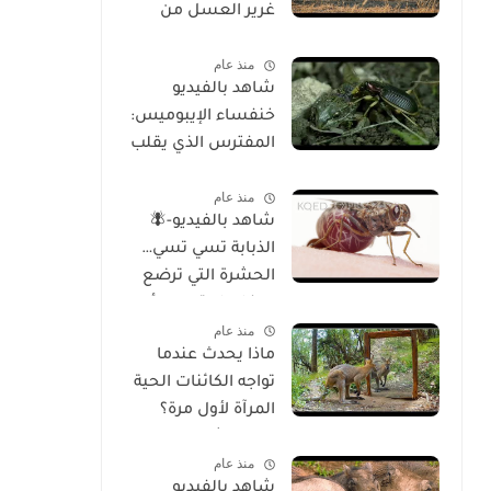
غرير العسل من
الوجود
منذ عام
شاهد بالفيديو
خنفساء الإيبوميس:
المفترس الذي يقلب
موازين الطبيعة
منذ عام
شاهد بالفيديو-🪰
الذبابة تسي تسي…
الحشرة التي ترضع
صغارها وتسبب أحد
منذ عام
أخطر الأمراض في
ماذا يحدث عندما
إفريقيا!
تواجه الكائنات الحية
المرآة لأول مرة؟
تحليل شامل
منذ عام
للسلوك والوعي
شاهد بالفيديو