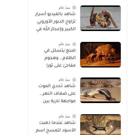
الحياة
منذ عام
شاهد بالفيديو أسرار
تزاوج الدبور الأوروبي
الكبير وإعجاز الله في
خلقه
منذ عام
ضبع يتسلل في
الظلام… وهجوم
مفاجئ على ثور!
منذ عام
شاهد تحدي الموت
على ضفاف النهر…
مواجهة نارية بين
غرير العسل
منذ عام
وتمساح شرس
شاهد عندما ذهبت
الأسود لتمسح اسم