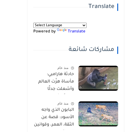
Translate
Powered by
Translate
مشاركات شائعة
منذ عام
حادثة هارامبي:
مأساة هزّت العالم
وأشعلت جدلًا
عالميًا-شاهد
منذ عام
بالفيديو
البابون الذي واجه
الأسود: قصة عن
الثقة، العمر، وقوانين