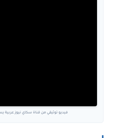
فيديو توثيقي من قناة سكاي نيوز عربية ي