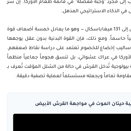
 إلى مجرد "وجبة مفضلة" في قائمة طعام الأوركا. إن سر
 في الذكاء الاستراتيجي المذهل.
 إلى
131 ميغاباسكال
— وهو ما يعادل خمسة أضعاف قوة
ً حاسماً. ومع ذلك، فإن القوة البدنية بدون عقل يوجهها
ار أساليب إخضاع للخصوم تعتمد على دراسة نقاط ضعفهم.
أوركا في عراك عشوائي، بل تنسق هجوماً جماعياً منظماً
ولوجية تُدخل القرش في حالة من الشلل المؤقت تُعرف بـ
مقاومة تماماً ويجعله مستسلماً لعملية تصفية دقيقة.
بة حيتان الموت في مواجهة القرش الأبيض