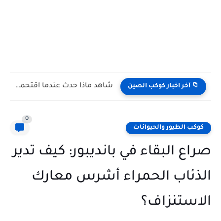
شاهد كيف يتغلب النمس على الكوبرا في مواجهة تعتمد على...
📁 آخر اخبار كوكب الصين
0
كوكب الطيور والحيوانات
صراع البقاء في بانديبور: كيف تدير
الذئاب الحمراء أشرس معارك
الاستنزاف؟