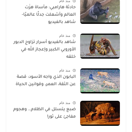
منذ عام
حادثة هارامبي: مأساة هزّت
العالم وأشعلت جدلًا عالميًا-
شاهد بالفيديو
منذ عام
شاهد بالفيديو أسرار تزاوج الدبور
الأوروبي الكبير وإعجاز الله في
خلقه
منذ عام
البابون الذي واجه الأسود: قصة
عن الثقة، العمر، وقوانين الحياة
منذ عام
ضبع يتسلل في الظلام… وهجوم
مفاجئ على ثور!