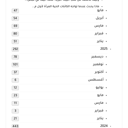
وثيقة غامضة من قلب البيئة البرية: قطة أليفة في قبض...
ماذا يحدث عندما تواجه الكائنات الحية المرآة لأول م...
مايو
47
أبريل
54
مارس
69
فبراير
80
يناير
51
2025
292
ديسمبر
78
نوفمبر
101
أكتوبر
37
أغسطس
6
يوليو
12
مايو
23
مارس
11
فبراير
3
يناير
21
2024
443