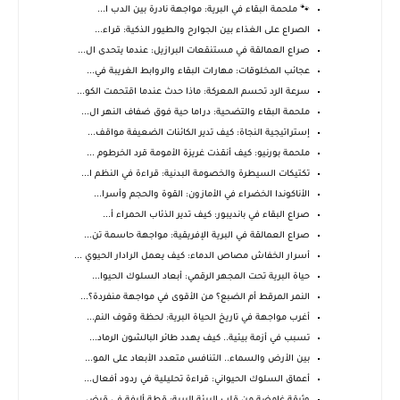
🐾 ملحمة البقاء في البرية: مواجهة نادرة بين الدب ا...
الصراع على الغذاء بين الجوارح والطيور الذكية: قراء...
صراع العمالقة في مستنقعات البرازيل: عندما يتحدى ال...
عجائب المخلوقات: مهارات البقاء والروابط الغريبة في...
سرعة الرد تحسم المعركة: ماذا حدث عندما اقتحمت الكو...
ملحمة البقاء والتضحية: دراما حية فوق ضفاف النهر ال...
إستراتيجية النجاة: كيف تدير الكائنات الضعيفة مواقف...
ملحمة بورنيو: كيف أنقذت غريزة الأمومة قرد الخرطوم ...
تكتيكات السيطرة والخصومة البدنية: قراءة في النظم ا...
الأناكوندا الخضراء في الأمازون: القوة والحجم وأسرا...
صراع البقاء في بانديبور: كيف تدير الذئاب الحمراء أ...
صراع العمالقة في البرية الإفريقية: مواجهة حاسمة تن...
أسرار الخفاش مصاص الدماء: كيف يعمل الرادار الحيوي ...
حياة البرية تحت المجهر الرقمي: أبعاد السلوك الحيوا...
النمر المرقط أم الضبع؟ من الأقوى في مواجهة منفردة؟...
أغرب مواجهة في تاريخ الحياة البرية: لحظة وقوف النم...
تسبب في أزمة بيئية.. كيف يهدد طائر البالشون الرماد...
بين الأرض والسماء.. التنافس متعدد الأبعاد على المو...
أعماق السلوك الحيواني: قراءة تحليلية في ردود أفعال...