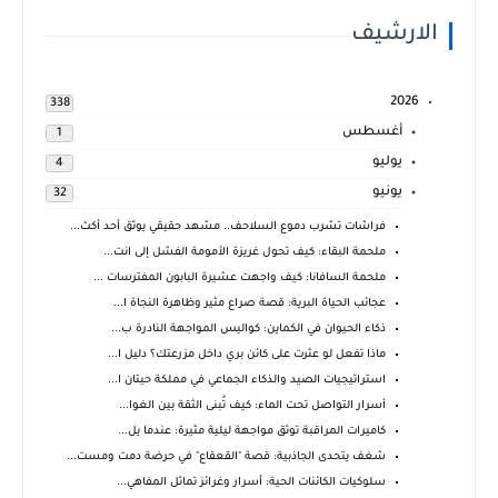
الارشيف
2026
338
أغسطس
1
يوليو
4
يونيو
32
فراشات تشرب دموع السلاحف.. مشهد حقيقي يوثق أحد أكث...
ملحمة البقاء: كيف تحول غريزة الأمومة الفشل إلى انت...
ملحمة السافانا: كيف واجهت عشيرة البابون المفترسات ...
عجائب الحياة البرية: قصة صراع مثير وظاهرة النجاة ا...
ذكاء الحيوان في الكماين: كواليس المواجهة النادرة ب...
ماذا تفعل لو عثرت على كائن بري داخل مزرعتك؟ دليل ا...
استراتيجيات الصيد والذكاء الجماعي في مملكة حيتان ا...
أسرار التواصل تحت الماء: كيف تُبنى الثقة بين الغوا...
كاميرات المراقبة توثق مواجهة ليلية مثيرة: عندما يل...
شغف يتحدى الجاذبية: قصة "القعقاع" في حرضة دمت ومست...
سلوكيات الكائنات الحية: أسرار وغرائز تماثل المفاهي...