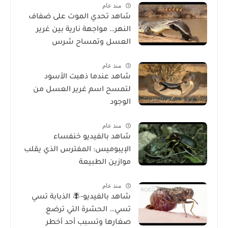
منذ عام
شاهد تحدي الموت على ضفاف
النهر… مواجهة نارية بين غرير
العسل وتمساح شرس
منذ عام
شاهد عندما ذهبت الأسود
لتمسح اسم غرير العسل من
الوجود
منذ عام
شاهد بالفيديو خنفساء
الإيبوميس: المفترس الذي يقلب
موازين الطبيعة
منذ عام
شاهد بالفيديو-🪰 الذبابة تسي
تسي… الحشرة التي ترضع
صغارها وتسبب أحد أخطر