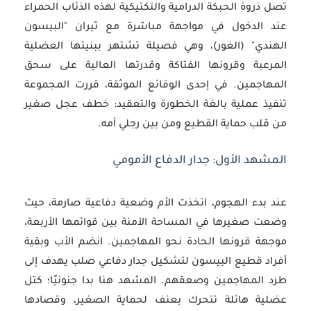
تصل ذروة الحبكة الدرامية والتكتيكية لهذه الذئاب الحمراء
عند الدخول في مواجهة مباشرة مع ثيران "البيسون
الهندي" (الغور)، وهي فصيلة تشتهر ببنيتها العضلية
المرعبة وقرونها الفتاكة وقدرتها العالية على سحق
المهاجمين. في إحدى الوقائع الموثقة، قررت المجموعة
تنفيذ عملية بالغة الخطورة والتعقيد: خطف عجل صغير
من قلب حماية القطيع ومن بين رجلي أمه.
المشهد الأول: جدار الدفاع الأمومي
عند بدء الهجوم، اتخذت الأم وضعية دفاعية صارمة، حيث
وضعت صغيرها في المساحة الآمنة بين قوائمها الأربعة،
موجهة قرونها الحادة نحو المهاجمين. انضم الأب وبقية
أفراد قطيع البيسون لتشكيل جدار دفاعي صلب يهدف إلى
طرد المهاجمين وصعقهم. المشهد هنا بدا جنونيًا؛ كتل
عضلية هائلة تتحرك بعنف لحماية الصغير، وقصادها