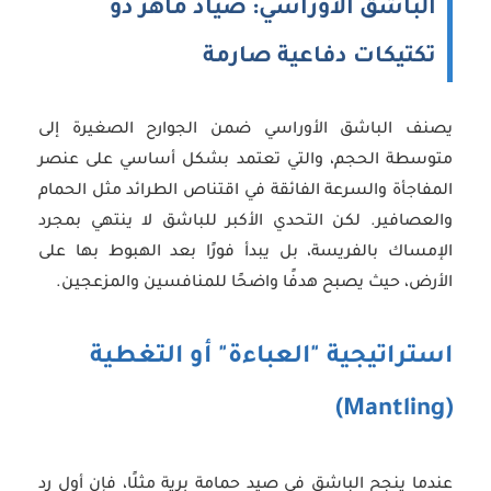
الباشق الأوراسي: صياد ماهر ذو
تكتيكات دفاعية صارمة
يصنف الباشق الأوراسي ضمن الجوارح الصغيرة إلى
متوسطة الحجم، والتي تعتمد بشكل أساسي على عنصر
المفاجأة والسرعة الفائقة في اقتناص الطرائد مثل الحمام
والعصافير. لكن التحدي الأكبر للباشق لا ينتهي بمجرد
الإمساك بالفريسة، بل يبدأ فورًا بعد الهبوط بها على
الأرض، حيث يصبح هدفًا واضحًا للمنافسين والمزعجين.
استراتيجية "العباءة" أو التغطية
(Mantling)
عندما ينجح الباشق في صيد حمامة برية مثلًا، فإن أول رد