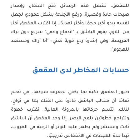
للعقعق. تشمل هذه الرسائل فتح المنقار، وإصدار
صيحات حادة وقصيرة، ورفع الأجنحة بشكل عمودي لجعل
نفسه يبدو أكبر حجمًا وأكثر تهديدًا. إذا اقترب العقعق أكثر
من اللازم، يقوم الباشق بـ "اندفاع وهمي" سريع دون ترك
الفريسة، وهي إشارة ردع قوية تعني:
"أنا أراك ومستعد
للهجوم"
.
حسابات المخاطر لدى العقعق
طيور العقعق ذكية بما يكفي لمعرفة حدودها. هي تعلم
تمامًا أن مخالب الباشق قادرة على الفتك بها في ثوانٍ.
لذلك، تتسم حركاتها بالمرونة العالية؛ تقترب خطوة
وتتراجع خطوتين بلمح البصر. إذا وجد العقعق أن الباشق
ثابت ومستقر ولم يظهر عليه التوتر أو الرغبة في الهروب،
تبدأ حدة الهجمات في الانخفاض تدريجيًا.