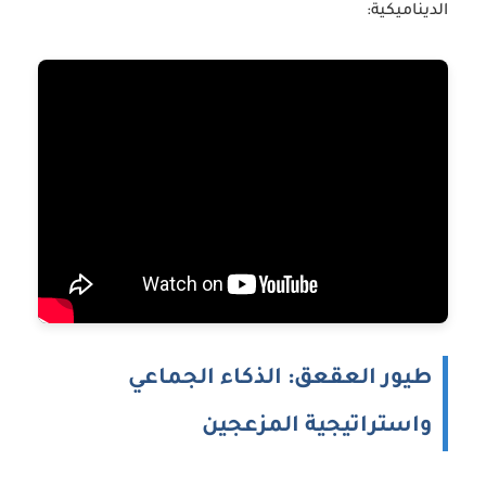
الديناميكية:
طيور العقعق: الذكاء الجماعي
واستراتيجية المزعجين