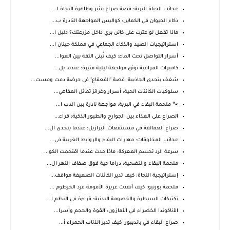
عجائب الحياة البرية: قصة صراع مثير وظاهرة النجاة ا...
ذكاء الحيوان في الكماين: كواليس المواجهة النادرة ب...
ماذا تفعل لو عثرت على كائن بري داخل مزرعتك؟ دليل ا...
استراتيجيات الصيد والذكاء الجماعي في مملكة حيتان ا...
أسرار التواصل تحت الماء: كيف تُبنى الثقة بين الغوا...
كاميرات المراقبة توثق مواجهة ليلية مثيرة: عندما يل...
شغف يتحدى الجاذبية: قصة "القعقاع" في حرضة دمت ومست...
سلوكيات الكائنات الحية: أسرار وغرائز تماثل المفاهي...
🐾 ملحمة البقاء في البرية: مواجهة نادرة بين الدب ا...
الصراع على الغذاء بين الجوارح والطيور الذكية: قراء...
صراع العمالقة في مستنقعات البرازيل: عندما يتحدى ال...
عجائب المخلوقات: مهارات البقاء والروابط الغريبة في...
سرعة الرد تحسم المعركة: ماذا حدث عندما اقتحمت الكو...
ملحمة البقاء والتضحية: دراما حية فوق ضفاف النهر ال...
إستراتيجية النجاة: كيف تدير الكائنات الضعيفة مواقف...
ملحمة بورنيو: كيف أنقذت غريزة الأمومة قرد الخرطوم ...
تكتيكات السيطرة والخصومة البدنية: قراءة في النظم ا...
الأناكوندا الخضراء في الأمازون: القوة والحجم وأسرا...
صراع البقاء في بانديبور: كيف تدير الذئاب الحمراء أ...