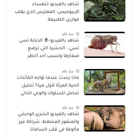
شاهد بالفيديو خنفساء
الإيبوميس: المفترس الذي يقلب
موازين الطبيعة
منذ عام
شاهد بالفيديو-🪰 الذبابة تسي
تسي… الحشرة التي ترضع
صغارها وتسبب أحد أخطر
الأمراض في إفريقيا!
منذ عام
ماذا يحدث عندما تواجه الكائنات
الحية المرآة لأول مرة؟ تحليل
شامل للسلوك والوعي الذاتي
منذ عام
شاهد بالفيديو الخنزير الوحشي
والمنغوز المخطط: شراكة غير
مألوفة في قلب السافانا
الإفريقية