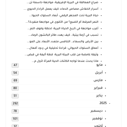
صراع العمالقة في البرية الإفريقية: مواجهة حاسمة تن...
أسرار الخفاش مصاص الدماء: كيف يعمل الرادار الحيوي ...
حياة البرية تحت المجهر الرقمي: أبعاد السلوك الحيوا...
النمر المرقط أم الضبع؟ من الأقوى في مواجهة منفردة؟...
أغرب مواجهة في تاريخ الحياة البرية: لحظة وقوف النم...
تسبب في أزمة بيئية.. كيف يهدد طائر البالشون الرماد...
بين الأرض والسماء.. التنافس متعدد الأبعاد على المو...
أعماق السلوك الحيواني: قراءة تحليلية في ردود أفعال...
وثيقة غامضة من قلب البيئة البرية: قطة أليفة في قبض...
ماذا يحدث عندما تواجه الكائنات الحية المرآة لأول م...
مايو
47
أبريل
54
مارس
69
فبراير
80
يناير
51
2025
292
ديسمبر
78
نوفمبر
101
أكتوبر
37