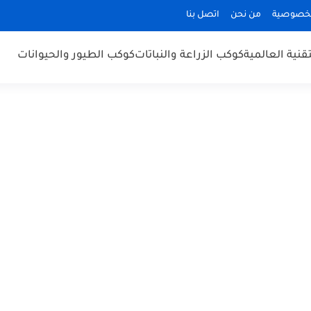
لخصوصية
من نحن
اتصل بنا
قنية العالمية
كوكب الزراعة والنباتات
كوكب الطيور والحيوانات