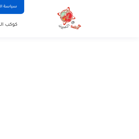
سياسة ا
كوكب الت