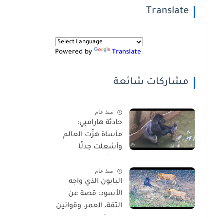
Translate
Powered by
Translate
مشاركات شائعة
منذ عام
حادثة هارامبي:
مأساة هزّت العالم
وأشعلت جدلًا
عالميًا-شاهد
منذ عام
بالفيديو
البابون الذي واجه
الأسود: قصة عن
الثقة، العمر، وقوانين