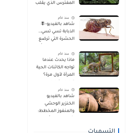
المفترس الذي يقلب
موازين الطبيعة
منذ عام
شاهد بالفيديو-🪰
الذبابة تسي تسي…
الحشرة التي ترضع
صغارها وتسبب أحد
منذ عام
أخطر الأمراض في
ماذا يحدث عندما
إفريقيا!
تواجه الكائنات الحية
المرآة لأول مرة؟
تحليل شامل
منذ عام
للسلوك والوعي
شاهد بالفيديو
الذاتي
الخنزير الوحشي
والمنغوز المخطط:
شراكة غير مألوفة
في قلب السافانا
التسميات