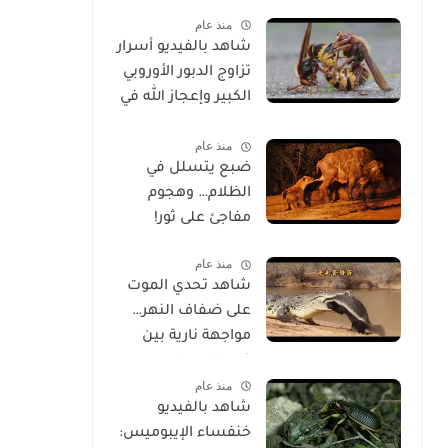
الحياة
منذ عام
شاهد بالفيديو أسرار
تزاوج الدبور الأوروبي
الكبير وإعجاز الله في
خلقه
منذ عام
ضبع يتسلل في
الظلام… وهجوم
مفاجئ على ثور!
منذ عام
شاهد تحدي الموت
على ضفاف النهر…
مواجهة نارية بين
غرير العسل
منذ عام
وتمساح شرس
شاهد بالفيديو
خنفساء الإيبوميس: