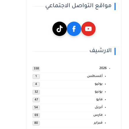
مواقع التواصل الاجتماعي
الارشيف
2026
338
أغسطس
1
يوليو
4
يونيو
32
مايو
47
أبريل
54
مارس
69
فبراير
80