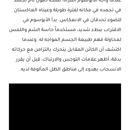
عندما واجه الأبوسوم المرآة، تملكه ذهول تام تجسد
في تجمده في مكانه لفترة طويلة وعيناه العاكستان
للضوء تحدقان في الانعكاس. بدأ الأبوسوم في
الاقتراب ببطء شديد، مستخدماً حاسة الشم واللمس
لمحاولة فهم طبيعة الجسم المواجه له. وعندما
اكتشف أن الكائن المقابل يتحرك بالتزامن مع حركاته
بدقة، أظهر علامات التوجس والارتباك، قبل أن يقرر
الانسحاب بهدوء إلى مناطق الظل المألوفة لديه.