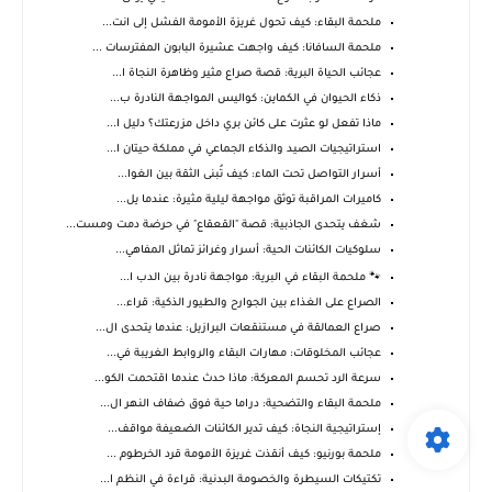
ملحمة البقاء: كيف تحول غريزة الأمومة الفشل إلى انت...
ملحمة السافانا: كيف واجهت عشيرة البابون المفترسات ...
عجائب الحياة البرية: قصة صراع مثير وظاهرة النجاة ا...
ذكاء الحيوان في الكماين: كواليس المواجهة النادرة ب...
ماذا تفعل لو عثرت على كائن بري داخل مزرعتك؟ دليل ا...
استراتيجيات الصيد والذكاء الجماعي في مملكة حيتان ا...
أسرار التواصل تحت الماء: كيف تُبنى الثقة بين الغوا...
كاميرات المراقبة توثق مواجهة ليلية مثيرة: عندما يل...
شغف يتحدى الجاذبية: قصة "القعقاع" في حرضة دمت ومست...
سلوكيات الكائنات الحية: أسرار وغرائز تماثل المفاهي...
🐾 ملحمة البقاء في البرية: مواجهة نادرة بين الدب ا...
الصراع على الغذاء بين الجوارح والطيور الذكية: قراء...
صراع العمالقة في مستنقعات البرازيل: عندما يتحدى ال...
عجائب المخلوقات: مهارات البقاء والروابط الغريبة في...
سرعة الرد تحسم المعركة: ماذا حدث عندما اقتحمت الكو...
ملحمة البقاء والتضحية: دراما حية فوق ضفاف النهر ال...
إستراتيجية النجاة: كيف تدير الكائنات الضعيفة مواقف...
ملحمة بورنيو: كيف أنقذت غريزة الأمومة قرد الخرطوم ...
تكتيكات السيطرة والخصومة البدنية: قراءة في النظم ا...