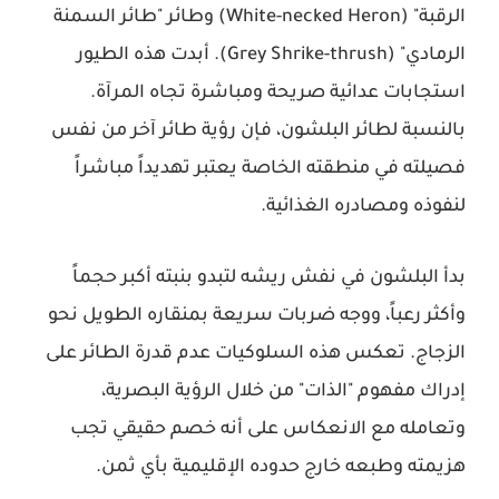
الرقبة" (White-necked Heron) وطائر "طائر السمنة
الرمادي" (Grey Shrike-thrush). أبدت هذه الطيور
استجابات عدائية صريحة ومباشرة تجاه المرآة.
بالنسبة لطائر البلشون، فإن رؤية طائر آخر من نفس
فصيلته في منطقته الخاصة يعتبر تهديداً مباشراً
لنفوذه ومصادره الغذائية.
بدأ البلشون في نفش ريشه لتبدو بنبته أكبر حجماً
وأكثر رعباً، ووجه ضربات سريعة بمنقاره الطويل نحو
الزجاج. تعكس هذه السلوكيات عدم قدرة الطائر على
إدراك مفهوم "الذات" من خلال الرؤية البصرية،
وتعامله مع الانعكاس على أنه خصم حقيقي تجب
هزيمته وطبعه خارج حدوده الإقليمية بأي ثمن.