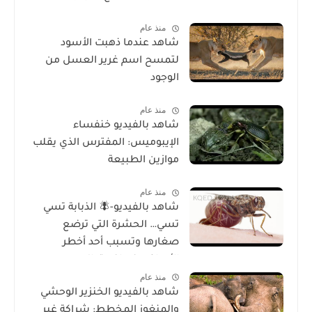
منذ عام
شاهد عندما ذهبت الأسود
لتمسح اسم غرير العسل من
الوجود
منذ عام
شاهد بالفيديو خنفساء
الإيبوميس: المفترس الذي يقلب
موازين الطبيعة
منذ عام
شاهد بالفيديو-🪰 الذبابة تسي
تسي… الحشرة التي ترضع
صغارها وتسبب أحد أخطر
الأمراض في إفريقيا!
منذ عام
شاهد بالفيديو الخنزير الوحشي
والمنغوز المخطط: شراكة غير