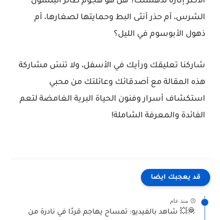
الأكثر إثارة لدهشتك؟ هل هو هجوم طائر البلشون
الشرس، أم حذر أنثى البط وحمايتها لصغارها، أم
ذهول الأبوسوم في الليل؟
شاركنا تعليقك ورأيك في الأسفل، ولا تنسَ مشاركة
هذه المقالة مع أصدقائك وعائلتك من محبي
استكشاف أسرار وفنون الحياة البرية الغامضة لتعم
الفائدة والمعرفة الشاملة!
قد يعجبك ايضا
منذ عام
🦧💥 شاهد بالفيديو: تمساح يهاجم قردًا في نادرة من