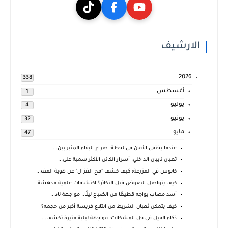
الارشيف
2026
338
أغسطس
1
يوليو
4
يونيو
32
مايو
47
عندما يختفي الأمان في لحظة: صراع البقاء المثير بين...
ثعبان تايبان الداخلي: أسرار الكائن الأكثر سمية على...
كابوس في المزرعة: كيف كشف "فخ الغزال" عن هوية المف...
كيف يتواصل البعوض قبل التكاثر؟ اكتشافات علمية مدهشة
أسد مصاب يواجه قطيعًا من الضباع ليلًا.. مواجهة ناد...
كيف يتمكن ثعبان الشريط من ابتلاع فريسة أكبر من حجمه؟
ذكاء الفيل في حل المشكلات: مواجهة ليلية مثيرة تكشف...