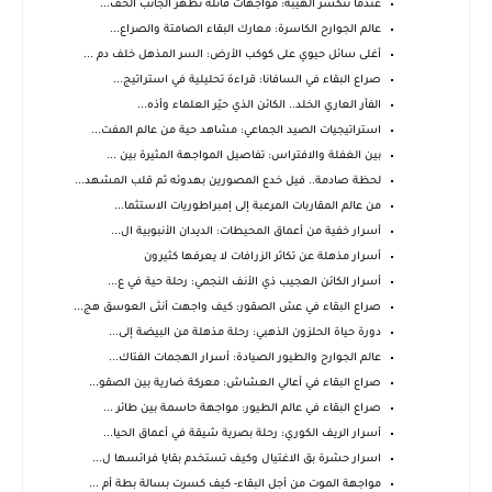
عندما تنكسر الهيبة: مواجهات قاتلة تظهر الجانب الخف...
عالم الجوارح الكاسرة: معارك البقاء الصامتة والصراع...
أغلى سائل حيوي على كوكب الأرض: السر المذهل خلف دم ...
صراع البقاء في السافانا: قراءة تحليلية في استراتيج...
الفأر العاري الخلد.. الكائن الذي حيّر العلماء وأذه...
استراتيجيات الصيد الجماعي: مشاهد حية من عالم المفت...
بين الغفلة والافتراس: تفاصيل المواجهة المثيرة بين ...
لحظة صادمة.. فيل خدع المصورين بهدوئه ثم قلب المشهد...
من عالم المقاربات المرعبة إلى إمبراطوريات الاستثما...
أسرار خفية من أعماق المحيطات: الديدان الأنبوبية ال...
أسرار مذهلة عن تكاثر الزرافات لا يعرفها كثيرون
أسرار الكائن العجيب ذي الأنف النجمي: رحلة حية في ع...
صراع البقاء في عش الصقور: كيف واجهت أنثى العوسق هج...
دورة حياة الحلزون الذهبي: رحلة مذهلة من البيضة إلى...
عالم الجوارح والطيور الصيادة: أسرار الهجمات الفتاك...
صراع البقاء في أعالي العشاش: معركة ضارية بين الصقو...
صراع البقاء في عالم الطيور: مواجهة حاسمة بين طائر ...
أسرار الريف الكوري: رحلة بصرية شيقة في أعماق الحيا...
اسرار حشرة بق الاغتيال وكيف تستخدم بقايا فرائسها ل...
مواجهة الموت من أجل البقاء- كيف كسرت بسالة بطة أم ...