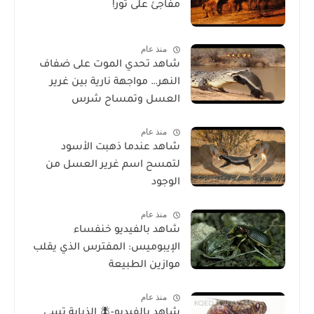
مفاجئ على ثور!
منذ عام
شاهد تحدي الموت على ضفاف
النهر… مواجهة نارية بين غرير
العسل وتمساح شرس
منذ عام
شاهد عندما ذهبت الأسود
لتمسح اسم غرير العسل من
الوجود
منذ عام
شاهد بالفيديو خنفساء
الإيبوميس: المفترس الذي يقلب
موازين الطبيعة
منذ عام
شاهد بالفيديو-🪰 الذبابة تسي