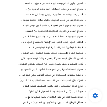
ثعبان بايثون ضخم يرصد قرد ماكاك في ماليزيا.. مشهد ...
صراع البقاء في قلب السافانا: المواجهة الدامية بين ...
أسرار حشرة نطاط الشجر البرازيلي: رحلة في عالم الكا...
صرخة الرعب في قلب المدينة: تحليل شامل لحادثة هجوم ...
صراع البقاء فوق قمم الهيمالايا: ملحمة ابن عرس الجب...
صراع البقاء في البرية: المواجهة الملحمية بين الفهد...
صراع الجبابرة: ملحمة البقاء بين ملوك البر وسادة النهر
الطفل الذي روض الرعب: سر "إيمير" والتمساح الذي أذه...
المناعة البشرية الخارقة: لغز القوة البدنية في قلب ...
ملحمة الغزو والسيادة: عندما تقتحم الملكة أرض الفهو...
تحدي الأعماق: كيف كسر "أليكسي مولتشانوف" حدود الفي...
ثورة الضعفاء: كيف تصدى جيش من البابون لهجوم الفهود...
صراع العمالقة: كواليس المواجهة الشرسة بين الأسود و...
واقعة ليمبوبو: السلطات في جنوب أفريقيا تنهي غموض ا...
لغز أعماق المحيطات: هل تكشف "سمكة المجداف" أسراراً...
خارج حدود المستحيل: حين يكسر الضعيف منطق القوة
دودة غينيا (تنين المدينة): رحلة الطفيلي الذي شارف ...
حادثة طبية نادرة في نهر الأمازون: توثيق علمي لواقع...
سكان الرمال المنسيون: رحلة "روبيان الصحراء" من الس...