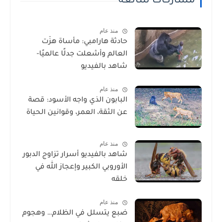
مشاركات شائعة
منذ عام
حادثة هارامبي: مأساة هزّت
العالم وأشعلت جدلًا عالميًا-
شاهد بالفيديو
منذ عام
البابون الذي واجه الأسود: قصة
عن الثقة، العمر، وقوانين الحياة
منذ عام
شاهد بالفيديو أسرار تزاوج الدبور
الأوروبي الكبير وإعجاز الله في
خلقه
منذ عام
ضبع يتسلل في الظلام… وهجوم