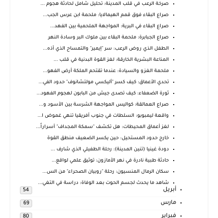
صرخة الرعب في قلب المدينة: تحليل شامل لحادثة هجوم ...
صراع البقاء فوق قمم الهيمالايا: ملحمة ابن عرس الجب...
صراع البقاء في البرية: المواجهة الملحمية بين الفهد...
صراع الجبابرة: ملحمة البقاء بين ملوك البر وسادة النهر
الطفل الذي روض الرعب: سر "إيمير" والتمساح الذي أذه...
المناعة البشرية الخارقة: لغز القوة البدنية في قلب ...
ملحمة الغزو والسيادة: عندما تقتحم الملكة أرض الفهو...
تحدي الأعماق: كيف كسر "أليكسي مولتشانوف" حدود الفي...
ثورة الضعفاء: كيف تصدى جيش من البابون لهجوم الفهود...
صراع العمالقة: كواليس المواجهة الشرسة بين الأسود و...
واقعة ليمبوبو: السلطات في جنوب أفريقيا تنهي غموض ا...
لغز أعماق المحيطات: هل تكشف "سمكة المجداف" أسراراً...
خارج حدود المستحيل: حين يكسر الضعيف منطق القوة
دودة غينيا (تنين المدينة): رحلة الطفيلي الذي شارف ...
حادثة طبية نادرة في نهر الأمازون: توثيق علمي لواقع...
سكان الرمال المنسيون: رحلة "روبيان الصحراء" من الس...
شاهد ما يحدث لجسم الحوت بعد الوفاة: دراسة في التغي...
أبريل
54
مارس
69
فبراير
80