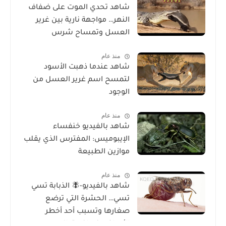
شاهد تحدي الموت على ضفاف
النهر… مواجهة نارية بين غرير
العسل وتمساح شرس
منذ عام
شاهد عندما ذهبت الأسود
لتمسح اسم غرير العسل من
الوجود
منذ عام
شاهد بالفيديو خنفساء
الإيبوميس: المفترس الذي يقلب
موازين الطبيعة
منذ عام
شاهد بالفيديو-🪰 الذبابة تسي
تسي… الحشرة التي ترضع
صغارها وتسبب أحد أخطر
الأمراض في إفريقيا!