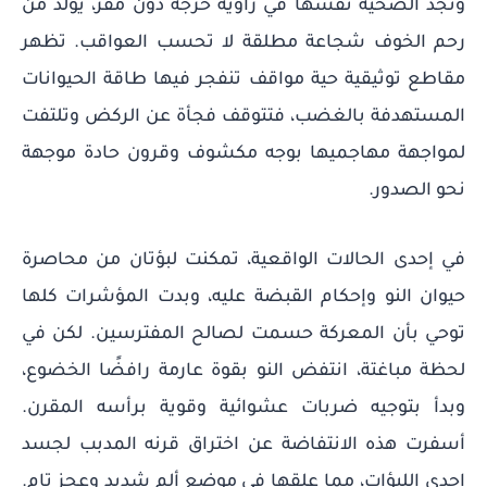
وتجد الضحية نفسها في زاوية حرجة دون مفر، يولد من
رحم الخوف شجاعة مطلقة لا تحسب العواقب. تظهر
مقاطع توثيقية حية مواقف تنفجر فيها طاقة الحيوانات
المستهدفة بالغضب، فتتوقف فجأة عن الركض وتلتفت
لمواجهة مهاجميها بوجه مكشوف وقرون حادة موجهة
نحو الصدور.
في إحدى الحالات الواقعية، تمكنت لبؤتان من محاصرة
حيوان النو وإحكام القبضة عليه، وبدت المؤشرات كلها
توحي بأن المعركة حسمت لصالح المفترسين. لكن في
لحظة مباغتة، انتفض النو بقوة عارمة رافضًا الخضوع،
وبدأ بتوجيه ضربات عشوائية وقوية برأسه المقرن.
أسفرت هذه الانتفاضة عن اختراق قرنه المدبب لجسد
إحدى اللبؤات، مما علقها في موضع ألم شديد وعجز تام.