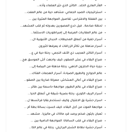
الفأر العاري الخلد.. الكائن الذي حيّر العلماء وأذه...
استراتيجيات الصيد الجماعي: مشاهد حية من عالم المفت...
بين الغفلة والافتراس: تفاصيل المواجهة المثيرة بين ...
لحظة صادمة.. فيل خدع المصورين بهدوئه ثم قلب المشهد...
من عالم المقاربات المرعبة إلى إمبراطوريات الاستثما...
أسرار خفية من أعماق المحيطات: الديدان الأنبوبية ال...
أسرار مذهلة عن تكاثر الزرافات لا يعرفها كثيرون
أسرار الكائن العجيب ذي الأنف النجمي: رحلة حية في ع...
صراع البقاء في عش الصقور: كيف واجهت أنثى العوسق هج...
دورة حياة الحلزون الذهبي: رحلة مذهلة من البيضة إلى...
عالم الجوارح والطيور الصيادة: أسرار الهجمات الفتاك...
صراع البقاء في أعالي العشاش: معركة ضارية بين الصقو...
صراع البقاء في عالم الطيور: مواجهة حاسمة بين طائر ...
أسرار الريف الكوري: رحلة بصرية شيقة في أعماق الحيا...
اسرار حشرة بق الاغتيال وكيف تستخدم بقايا فرائسها ل...
مواجهة الموت من أجل البقاء- كيف كسرت بسالة بطة أم ...
ثعبان بايثون ضخم يرصد قرد ماكاك في ماليزيا.. مشهد ...
صراع البقاء في قلب السافانا: المواجهة الدامية بين ...
أسرار حشرة نطاط الشجر البرازيلي: رحلة في عالم الكا...