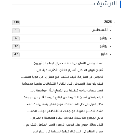
الارشيف
2026
338
أغسطس
1
يوليو
4
يونيو
32
مايو
47
عندما يختفي الأمان في لحظة: صراع البقاء المثير بين...
ثعبان تايبان الداخلي: أسرار الكائن الأكثر سمية على...
كابوس في المزرعة: كيف كشف "فخ الغزال" عن هوية المف...
كيف يتواصل البعوض قبل التكاثر؟ اكتشافات علمية مدهشة
أسد مصاب يواجه قطيعًا من الضباع ليلًا.. مواجهة ناد...
كيف يتمكن ثعبان الشريط من ابتلاع فريسة أكبر من حجمه؟
ذكاء الفيل في حل المشكلات: مواجهة ليلية مثيرة تكشف...
عندما تنكسر الهيبة: مواجهات قاتلة تظهر الجانب الخف...
عالم الجوارح الكاسرة: معارك البقاء الصامتة والصراع...
أغلى سائل حيوي على كوكب الأرض: السر المذهل خلف دم ...
صراع البقاء في السافانا: قراءة تحليلية في استراتيج...