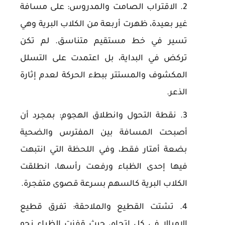
الاقتراب الصامت والمدروس:
على مسافة
غير بعيدة، ظهرت أربعة من الكلاب البرية وهي
تسير في خط مستقيم متناسق. لم تكن
تركض في البداية، بل اعتمدت على التسلل
المكشوف والمستتر ببطء الحركة لعدم إثارة
الذعر.
نقطة التحول وانطلاق الهجوم:
بمجرد أن
أصبحت المسافة بين المفترس والضحية
بضعة أمتار فقط، وفي اللحظة التي انتبهت
فيها إحدى الظباء ورفعت رأسها، انطلقت
الكلاب البرية كالسهم بسرعة قصوى متفجرة.
تشتت القطيع والملاحقة:
تفرق قطيع
الإمبالا في كل اتجاه، حيث قفزت الظباء نحو