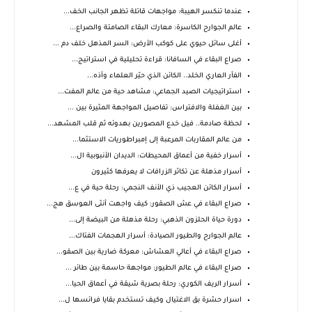
عندما تنكسر الهيبة: مواجهات قاتلة تظهر الجانب الخف...
عالم الجوارح الكاسرة: معارك البقاء الصامتة والصراع...
أغلى سائل حيوي على كوكب الأرض: السر المذهل خلف دم ...
صراع البقاء في السافانا: قراءة تحليلية في استراتيج...
الفأر العاري الخلد.. الكائن الذي حيّر العلماء وأذه...
استراتيجيات الصيد الجماعي: مشاهد حية من عالم المفت...
بين الغفلة والافتراس: تفاصيل المواجهة المثيرة بين ...
لحظة صادمة.. فيل خدع المصورين بهدوئه ثم قلب المشهد...
من عالم المقاربات المرعبة إلى إمبراطوريات الاستثما...
أسرار خفية من أعماق المحيطات: الديدان الأنبوبية ال...
أسرار مذهلة عن تكاثر الزرافات لا يعرفها كثيرون
أسرار الكائن العجيب ذي الأنف النجمي: رحلة حية في ع...
صراع البقاء في عش الصقور: كيف واجهت أنثى العوسق هج...
دورة حياة الحلزون الذهبي: رحلة مذهلة من البيضة إلى...
عالم الجوارح والطيور الصيادة: أسرار الهجمات الفتاك...
صراع البقاء في أعالي العشاش: معركة ضارية بين الصقو...
صراع البقاء في عالم الطيور: مواجهة حاسمة بين طائر ...
أسرار الريف الكوري: رحلة بصرية شيقة في أعماق الحيا...
اسرار حشرة بق الاغتيال وكيف تستخدم بقايا فرائسها ل...