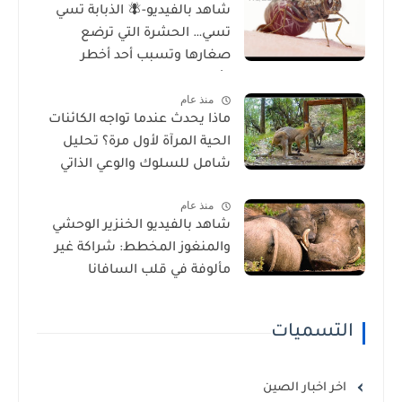
شاهد بالفيديو-🪰 الذبابة تسي
تسي… الحشرة التي ترضع
صغارها وتسبب أحد أخطر
الأمراض في إفريقيا!
منذ عام
ماذا يحدث عندما تواجه الكائنات
الحية المرآة لأول مرة؟ تحليل
شامل للسلوك والوعي الذاتي
منذ عام
شاهد بالفيديو الخنزير الوحشي
والمنغوز المخطط: شراكة غير
مألوفة في قلب السافانا
الإفريقية
التسميات
اخر اخبار الصين