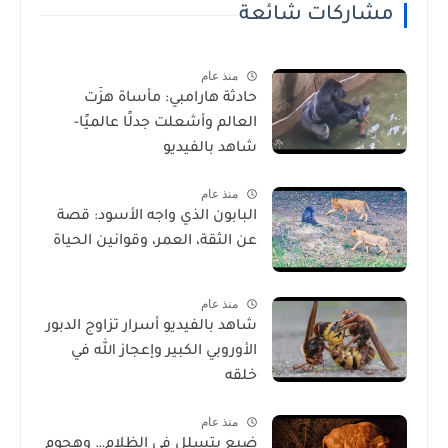
مشاركات شائعة
منذ عام
حادثة هارامبي: مأساة هزّت
العالم وأشعلت جدلًا عالميًا-
شاهد بالفيديو
منذ عام
البابون الذي واجه الأسود: قصة
عن الثقة، العمر، وقوانين الحياة
منذ عام
شاهد بالفيديو أسرار تزاوج الدبور
الأوروبي الكبير وإعجاز الله في
خلقه
منذ عام
ضبع يتسلل في الظلام… وهجوم