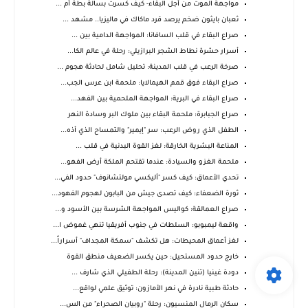
مواجهة الموت من أجل البقاء- كيف كسرت بسالة بطة أم ...
ثعبان بايثون ضخم يرصد قرد ماكاك في ماليزيا.. مشهد ...
صراع البقاء في قلب السافانا: المواجهة الدامية بين ...
أسرار حشرة نطاط الشجر البرازيلي: رحلة في عالم الكا...
صرخة الرعب في قلب المدينة: تحليل شامل لحادثة هجوم ...
صراع البقاء فوق قمم الهيمالايا: ملحمة ابن عرس الجب...
صراع البقاء في البرية: المواجهة الملحمية بين الفهد...
صراع الجبابرة: ملحمة البقاء بين ملوك البر وسادة النهر
الطفل الذي روض الرعب: سر "إيمير" والتمساح الذي أذه...
المناعة البشرية الخارقة: لغز القوة البدنية في قلب ...
ملحمة الغزو والسيادة: عندما تقتحم الملكة أرض الفهو...
تحدي الأعماق: كيف كسر "أليكسي مولتشانوف" حدود الفي...
ثورة الضعفاء: كيف تصدى جيش من البابون لهجوم الفهود...
صراع العمالقة: كواليس المواجهة الشرسة بين الأسود و...
واقعة ليمبوبو: السلطات في جنوب أفريقيا تنهي غموض ا...
لغز أعماق المحيطات: هل تكشف "سمكة المجداف" أسراراً...
خارج حدود المستحيل: حين يكسر الضعيف منطق القوة
دودة غينيا (تنين المدينة): رحلة الطفيلي الذي شارف ...
حادثة طبية نادرة في نهر الأمازون: توثيق علمي لواقع...
سكان الرمال المنسيون: رحلة "روبيان الصحراء" من الس...