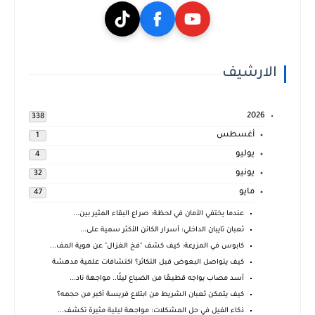
الارشيف
2026
338
أغسطس
1
يوليو
4
يونيو
32
مايو
47
عندما يختفي الأمان في لحظة: صراع البقاء المثير بين...
ثعبان تايبان الداخلي: أسرار الكائن الأكثر سمية على...
كابوس في المزرعة: كيف كشف "فخ الغزال" عن هوية المف...
كيف يتواصل البعوض قبل التكاثر؟ اكتشافات علمية مدهشة
أسد مصاب يواجه قطيعًا من الضباع ليلًا.. مواجهة ناد...
كيف يتمكن ثعبان الشريط من ابتلاع فريسة أكبر من حجمه؟
ذكاء الفيل في حل المشكلات: مواجهة ليلية مثيرة تكشف...