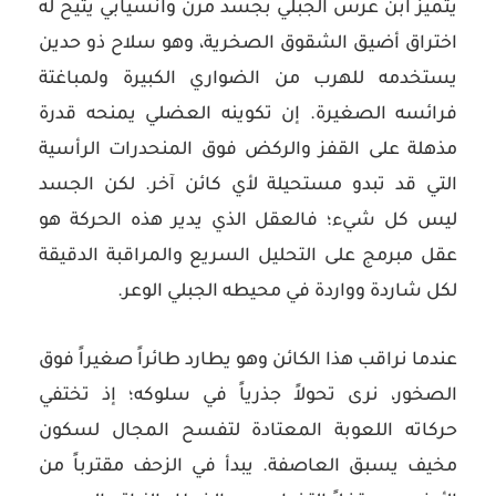
يتميز ابن عرس الجبلي بجسد مرن وانسيابي يتيح له
اختراق أضيق الشقوق الصخرية، وهو سلاح ذو حدين
يستخدمه للهرب من الضواري الكبيرة ولمباغتة
فرائسه الصغيرة. إن تكوينه العضلي يمنحه قدرة
مذهلة على القفز والركض فوق المنحدرات الرأسية
التي قد تبدو مستحيلة لأي كائن آخر. لكن الجسد
ليس كل شيء؛ فالعقل الذي يدير هذه الحركة هو
عقل مبرمج على التحليل السريع والمراقبة الدقيقة
لكل شاردة وواردة في محيطه الجبلي الوعر.
عندما نراقب هذا الكائن وهو يطارد طائراً صغيراً فوق
الصخور، نرى تحولاً جذرياً في سلوكه؛ إذ تختفي
حركاته اللعوبة المعتادة لتفسح المجال لسكون
مخيف يسبق العاصفة. يبدأ في الزحف مقترباً من