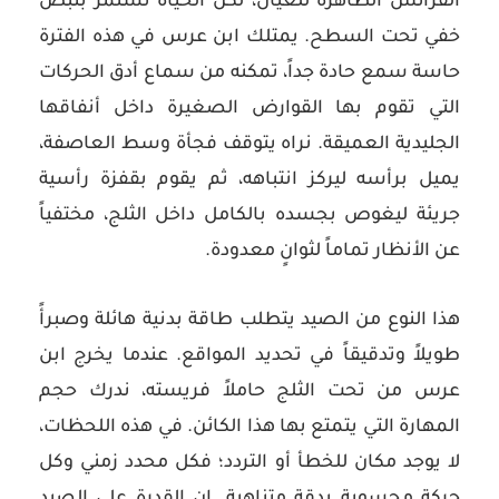
الفرائس الظاهرة للعيان، لكن الحياة تستمر بنبض
خفي تحت السطح. يمتلك ابن عرس في هذه الفترة
حاسة سمع حادة جداً، تمكنه من سماع أدق الحركات
التي تقوم بها القوارض الصغيرة داخل أنفاقها
الجليدية العميقة. نراه يتوقف فجأة وسط العاصفة،
يميل برأسه ليركز انتباهه، ثم يقوم بقفزة رأسية
جريئة ليغوص بجسده بالكامل داخل الثلج، مختفياً
عن الأنظار تماماً لثوانٍ معدودة.
هذا النوع من الصيد يتطلب طاقة بدنية هائلة وصبرأً
طويلاً وتدقيقاً في تحديد المواقع. عندما يخرج ابن
عرس من تحت الثلج حاملاً فريسته، ندرك حجم
المهارة التي يتمتع بها هذا الكائن. في هذه اللحظات،
لا يوجد مكان للخطأ أو التردد؛ فكل محدد زمني وكل