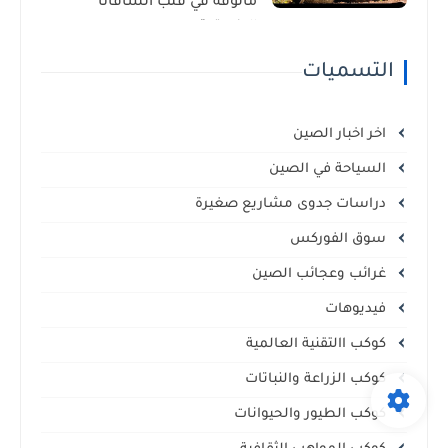
مألوفة في قلب السافانا
الإفريقية
التسميات
اخر اخبار الصين
السياحة في الصين
دراسات جدوى مشاريع صغيرة
سوق الفوركس
غرائب وعجائب الصين
فيديوهات
كوكب االتقنية العالمية
كوكب الزراعة والنباتات
كوكب الطيور والحيوانات