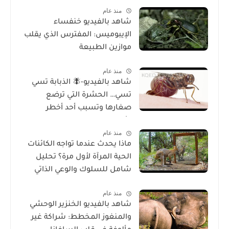
منذ عام
شاهد بالفيديو خنفساء
الإيبوميس: المفترس الذي يقلب
موازين الطبيعة
منذ عام
شاهد بالفيديو-🪰 الذبابة تسي
تسي… الحشرة التي ترضع
صغارها وتسبب أحد أخطر
الأمراض في إفريقيا!
منذ عام
ماذا يحدث عندما تواجه الكائنات
الحية المرآة لأول مرة؟ تحليل
شامل للسلوك والوعي الذاتي
منذ عام
شاهد بالفيديو الخنزير الوحشي
والمنغوز المخطط: شراكة غير