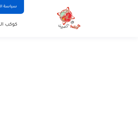
سياسة ا
كوكب الت