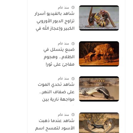
الحياة
منذ عام
شاهد بالفيديو أسرار
تزاوج الدبور الأوروبي
الكبير وإعجاز الله في
خلقه
منذ عام
ضبع يتسلل في
الظلام… وهجوم
مفاجئ على ثور!
منذ عام
شاهد تحدي الموت
على ضفاف النهر…
مواجهة نارية بين
غرير العسل
منذ عام
وتمساح شرس
شاهد عندما ذهبت
الأسود لتمسح اسم