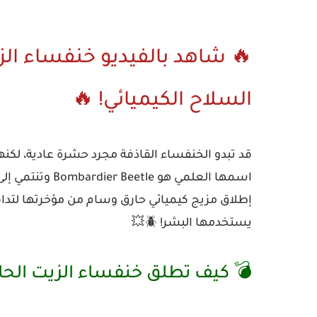
🔥 شاهد بالفيديو خنفساء ال
السلاح الكيميائي! 🔥
قد تبدو
الخنفساء القاذفة
مجرد حشرة عادية، لكنها
اسمها العلمي هو
Bombardier Beetle
وتنتمي إل
إطلاق مزيج كيميائي حارق وسام من مؤخرتها لتداف
يستخدمها البشر! 🪲💥
💣 كيف تطلق خنفساء الزيت الحا