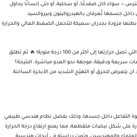
س — سواء كان ضفدعًا، أو سحلية، أو حتى إنسانًا يحاول
ن داخل جسمها تُعرفان بـ
الهيدروكينون
و
بيروكسيد
بطنها مزودة بجدران سميكة لتتحمل الضغط العالي والحرارة
التي تصل حرارتها إلى أكثر من
100 درجة مئوية
! 🔥 ثم تطلق
ت سريعة ودقيقة، موجهة نحو العدو مباشرة. النتيجة؟
أن يتعرض للحرق أو التهيّج الشديد من الأبخرة الساخنة.
 قوة التفاعل داخل جسدها، وذلك بفضل نظام هندسي طبيعي
على شكل نبضات متقطعة، مما يمنع ارتفاع درجة الحرارة
م العلماء والمهندسين، وتمت دراسته في أبحاث هندسية