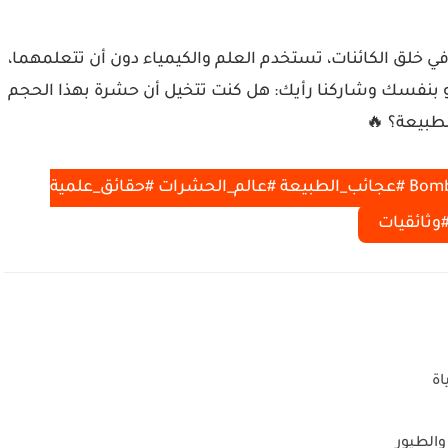
في خلق الكائنات، تستخدم العلم والكيمياء دون أن تتعلمهما،
يديو بنفسك وشاركنا رأيك: هل كنت تتخيل أن حشرة بهذا الحجم
طبيعة؟ 🔥
#خنفساء_الزيت_الحارق #Bombardier_Beetle #عجائب_الطبيعة #عالم_الحشرات #حقائق_علمية
وثائقيات
اة