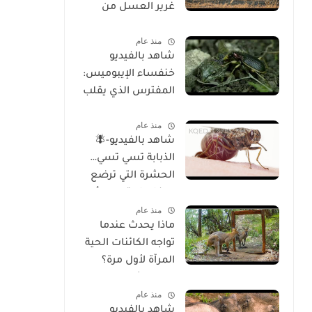
غرير العسل من
الوجود
منذ عام
شاهد بالفيديو
خنفساء الإيبوميس:
المفترس الذي يقلب
موازين الطبيعة
منذ عام
شاهد بالفيديو-🪰
الذبابة تسي تسي…
الحشرة التي ترضع
صغارها وتسبب أحد
منذ عام
أخطر الأمراض في
ماذا يحدث عندما
إفريقيا!
تواجه الكائنات الحية
المرآة لأول مرة؟
تحليل شامل
منذ عام
للسلوك والوعي
شاهد بالفيديو