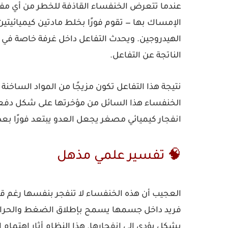
عندما تتعرض الخنفساء القاذفة للخطر من أي مفتر
الإمساك بها — تقوم فورًا بخلط مادتين كيميائيتي
الهيدروجين
. ويحدث التفاعل داخل غرفة خاصة في 
الناتجة عن التفاعل.
نتيجة هذا التفاعل تكون مزيجًا من المواد الساخنة 
الخنفساء هذا السائل من مؤخرتها على شكل دفعا
انفجار كيميائي مصغر يجعل العدو يبتعد فورًا بعد 
🧠 تفسير علمي مذهل
العجيب أن هذه الخنفساء لا تنفجر بنفسها رغم
فريد داخل جسمها يسمح بإطلاق الضغط والحرارة 
بشكل يؤدي إلى انفجارها. هذا النظام أثار اهتما