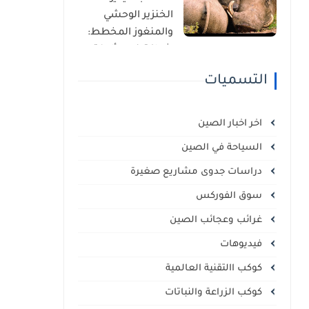
الذاتي
الخنزير الوحشي
والمنغوز المخطط:
شراكة غير مألوفة
في قلب السافانا
التسميات
الإفريقية
اخر اخبار الصين
السياحة في الصين
دراسات جدوى مشاريع صغيرة
سوق الفوركس
غرائب وعجائب الصين
فيديوهات
كوكب االتقنية العالمية
كوكب الزراعة والنباتات