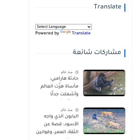
Translate
Powered by
Translate
مشاركات شائعة
منذ عام
حادثة هارامبي:
مأساة هزّت العالم
وأشعلت جدلًا
عالميًا-شاهد
منذ عام
بالفيديو
البابون الذي واجه
الأسود: قصة عن
الثقة، العمر، وقوانين