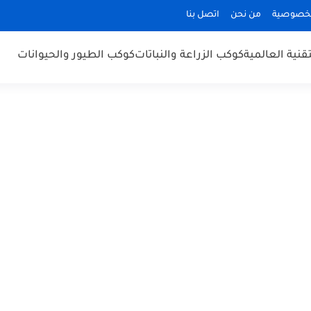
لخصوصية
من نحن
اتصل بنا
قنية العالمية
كوكب الزراعة والنباتات
كوكب الطيور والحيوانات