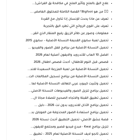
علاج البق بالملح وتأثير الملح في مكافحة بق الفراش(...
🧍‍♂️ من هو Bigfoot؟ القصة الكاملة للمخلوق الغامض ...
تعرف عن ماذا يحدث للإنسان إذا تناول مخ القردة
تعرف على اقوى الروائح التي تطرد البق بالتجربة
معلومات وصور عن طائر الزريق رفيع المنقار الذي انقر...
تحميل لعبة سابوي القديمة النسخة الأصلية – سابوي 2015
تحميل النسخة الأصلية من برنامج قفل الصور والفيديو ...
افضل 10 العاب للأندرويد والايفون أصلية لعام 2026
قصص قبل النوم للأطفال- أحدث قصص اطفال 2026
تحميل النسخة الأصلية من لعبة المزرعة السعيدة للاند...
تحميل النسخة الأصلية من برنامج تسجيل المكالمات الت...
تحميل وتثبيت كيبورد عربي للهاتف النسخة الأصلية لعا...
تحميل برنامج تنزيل الصور والفيديوهات النسخة الأصلي...
تحميل تطبيق القبلة والاتجاه الصحيح للصلاة مجانا ال...
تحميل برنامج الأذان للاندرويد بدون نت 2026 – دليل ...
تحميل برنامج استعادة الصور المحذوفة من الموبايل بد...
قصة عشق الأصلي- تحميل التطبيق أحدث نسخة 2026
تنزيل برنامج Kwai - مبدع فيديو قصير ومجتمع للايفون...
تحميل تانجو لايف النسخة الأصلية لعام 2025 – تطبيق ...