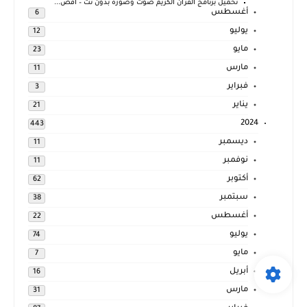
تحميل برنامج القرآن الكريم صوت وصورة بدون نت – أفض...
أغسطس
6
يوليو
12
مايو
23
مارس
11
فبراير
3
يناير
21
2024
443
ديسمبر
11
نوفمبر
11
أكتوبر
62
سبتمبر
38
أغسطس
22
يوليو
74
مايو
7
أبريل
16
مارس
31