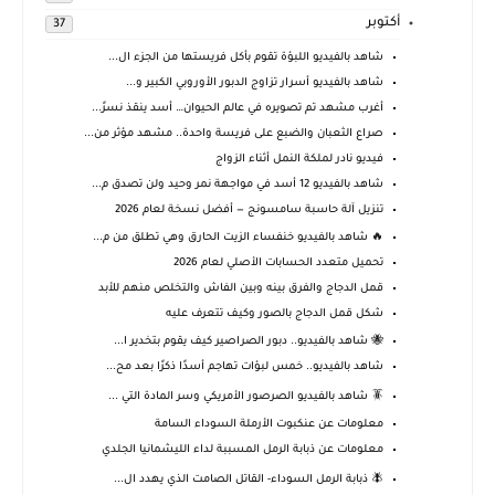
أكتوبر
37
شاهد بالفيديو اللبؤة تقوم بأكل فريستها من الجزء ال...
شاهد بالفيديو أسرار تزاوج الدبور الأوروبي الكبير و...
أغرب مشهد تم تصويره في عالم الحيوان… أسد ينقذ نسرً...
صراع الثعبان والضبع على فريسة واحدة.. مشهد مؤثر من...
فيديو نادر لملكة النمل أثناء الزواج
شاهد بالفيديو 12 أسد في مواجهة نمر وحيد ولن تصدق م...
تنزيل آلة حاسبة سامسونج — أفضل نسخة لعام 2026
🔥 شاهد بالفيديو خنفساء الزيت الحارق وهي تطلق من م...
تحميل متعدد الحسابات الأصلي لعام 2026
قمل الدجاج والفرق بينه وبين الفاش والتخلص منهم للأبد
شكل قمل الدجاج بالصور وكيف تتعرف عليه
🐝 شاهد بالفيديو.. دبور الصراصير كيف يقوم بتخدير ا...
شاهد بالفيديو.. خمس لبؤات تهاجم أسدًا ذكرًا بعد مح...
🪳 شاهد بالفيديو الصرصور الأمريكي وسر المادة التي ...
معلومات عن عنكبوت الأرملة السوداء السامة
معلومات عن ذبابة الرمل المسببة لداء الليشمانيا الجلدي
🪰 ذبابة الرمل السوداء- القاتل الصامت الذي يهدد ال...