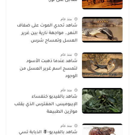
مفاجئ على ثور!
منذ عام
شاهد تحدي الموت على ضفاف
النهر… مواجهة نارية بين غرير
العسل وتمساح شرس
منذ عام
شاهد عندما ذهبت الأسود
لتمسح اسم غرير العسل من
الوجود
منذ عام
شاهد بالفيديو خنفساء
الإيبوميس: المفترس الذي يقلب
موازين الطبيعة
منذ عام
شاهد بالفيديو-🪰 الذبابة تسي