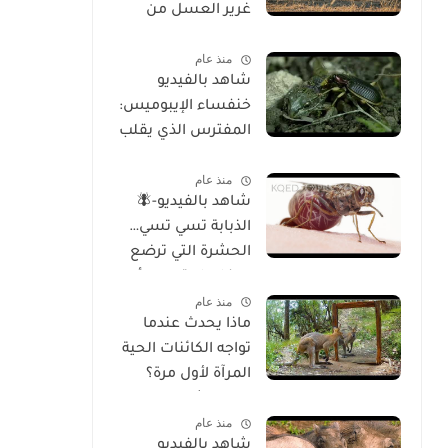
غرير العسل من
الوجود
منذ عام
شاهد بالفيديو
خنفساء الإيبوميس:
المفترس الذي يقلب
موازين الطبيعة
منذ عام
شاهد بالفيديو-🪰
الذبابة تسي تسي…
الحشرة التي ترضع
صغارها وتسبب أحد
منذ عام
أخطر الأمراض في
ماذا يحدث عندما
إفريقيا!
تواجه الكائنات الحية
المرآة لأول مرة؟
تحليل شامل
منذ عام
للسلوك والوعي
شاهد بالفيديو