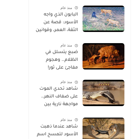
خلقه
منذ عام
البابون الذي واجه
الأسود: قصة عن
الثقة، العمر، وقوانين
الحياة
منذ عام
ضبع يتسلل في
الظلام… وهجوم
مفاجئ على ثور!
منذ عام
شاهد تحدي الموت
على ضفاف النهر…
مواجهة نارية بين
غرير العسل
منذ عام
وتمساح شرس
شاهد عندما ذهبت
الأسود لتمسح اسم