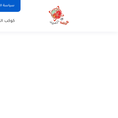
سياسة ا
كوكب الت