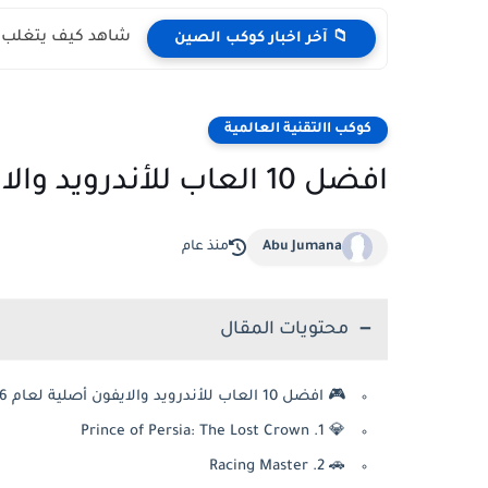
شاهد كيف يتغلب ال
📁 آخر اخبار كوكب الصين
كوكب االتقنية العالمية
افضل 10 العاب للأندرويد والايفون أصلية لعام 2026
Abu Jumana
منذ عام
محتويات المقال
🎮 افضل 10 العاب للأندرويد والايفون أصلية لعام 2026
💎 1. Prince of Persia: The Lost Crown
🚗 2. Racing Master