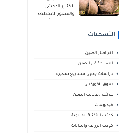
الذاتي
الخنزير الوحشي
والمنغوز المخطط:
شراكة غير مألوفة
في قلب السافانا
التسميات
الإفريقية
اخر اخبار الصين
السياحة في الصين
دراسات جدوى مشاريع صغيرة
سوق الفوركس
غرائب وعجائب الصين
فيديوهات
كوكب االتقنية العالمية
كوكب الزراعة والنباتات