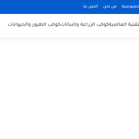
لخصوصية
من نحن
اتصل بنا
قنية العالمية
كوكب الزراعة والنباتات
كوكب الطيور والحيوانات