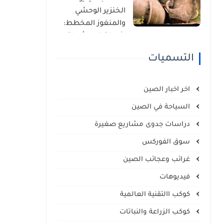
الذاتي
الخنزير الوحشي
والمنغوز المخطط:
شراكة غير مألوفة
في قلب السافانا
التسميات
الإفريقية
اخر اخبار الصين
السياحة في الصين
دراسات جدوى مشاريع صغيرة
سوق الفوركس
غرائب وعجائب الصين
فيديوهات
كوكب االتقنية العالمية
كوكب الزراعة والنباتات