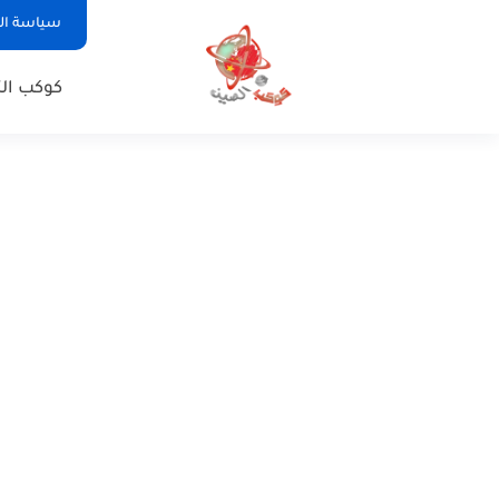
سياسة ا
كوكب الت