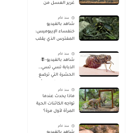
غرير العسل من
الوجود
منذ عام
شاهد بالفيديو
خنفساء الإيبوميس:
المفترس الذي يقلب
موازين الطبيعة
منذ عام
شاهد بالفيديو-🪰
الذبابة تسي تسي…
الحشرة التي ترضع
صغارها وتسبب أحد
منذ عام
أخطر الأمراض في
ماذا يحدث عندما
إفريقيا!
تواجه الكائنات الحية
المرآة لأول مرة؟
تحليل شامل
منذ عام
للسلوك والوعي
شاهد بالفيديو