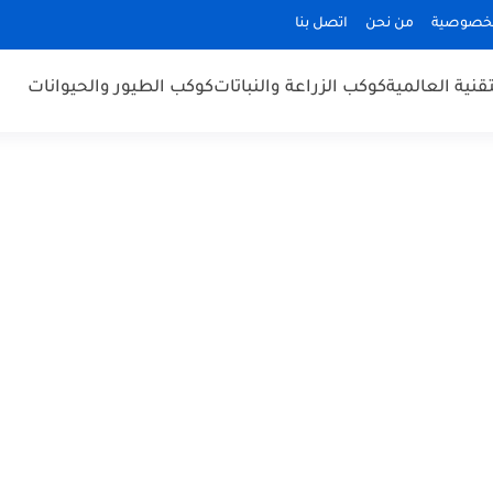
لخصوصية
من نحن
اتصل بنا
قنية العالمية
كوكب الزراعة والنباتات
كوكب الطيور والحيوانات