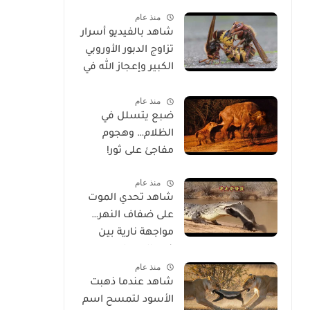
الحياة
منذ عام
شاهد بالفيديو أسرار
تزاوج الدبور الأوروبي
الكبير وإعجاز الله في
خلقه
منذ عام
ضبع يتسلل في
الظلام… وهجوم
مفاجئ على ثور!
منذ عام
شاهد تحدي الموت
على ضفاف النهر…
مواجهة نارية بين
غرير العسل
منذ عام
وتمساح شرس
شاهد عندما ذهبت
الأسود لتمسح اسم