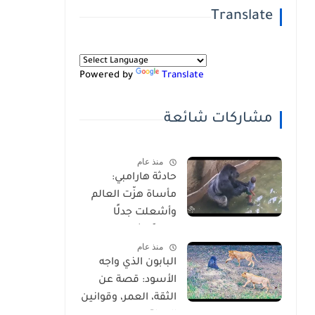
Translate
Powered by
Translate
مشاركات شائعة
منذ عام
حادثة هارامبي:
مأساة هزّت العالم
وأشعلت جدلًا
عالميًا-شاهد
منذ عام
بالفيديو
البابون الذي واجه
الأسود: قصة عن
الثقة، العمر، وقوانين