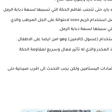
بارد حتى تتجنب تفاقم الحكة التي تسببها لسعة ذبابة الرمل
من المهم استخدام كريم مرطب للحكة ويفضل استخدام كريم soov لاحتوائة على الجل المرطب والذي
ي سببتها لسعة ذبابة الرمل.
تخدام (غسول كالامين) وهو امن ايضا على الاطفال .
 المخدر والذي له تأثير فعال وسريع لمقاومة الحكة
ادات اليستامين ولكن يجب التحدث الى اقرب صيدلية حتى