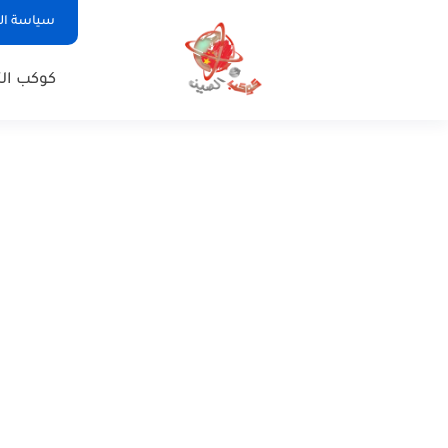
سياسة ا
كوكب الت