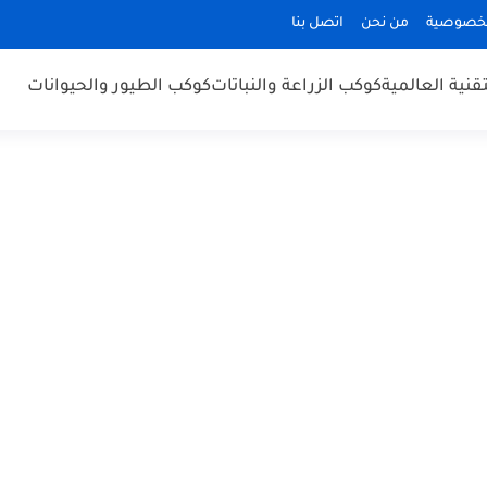
لخصوصية
من نحن
اتصل بنا
قنية العالمية
كوكب الزراعة والنباتات
كوكب الطيور والحيوانات