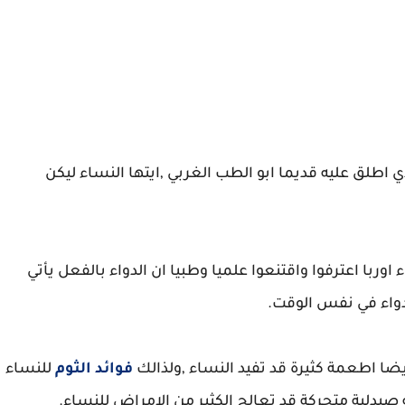
ي اطلق عليه قديما ابو الطب الغربي ,ايتها النساء ليكن
اوربا اعترفوا واقتنعوا علميا وطبيا ان الدواء بالفعل يأتي
واء في نفس الوقت.
يضا اطعمة كثيرة قد تفيد النساء ,ولذالك
فوائد
الثوم
للنساء
يدلية متحركة قد تعالج الكثير من الامراض للنساء.