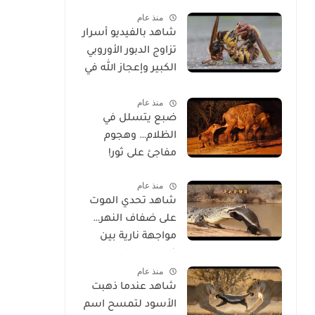
الحياة
منذ عام
شاهد بالفيديو أسرار
تزاوج الدبور الأوروبي
الكبير وإعجاز الله في
خلقه
منذ عام
ضبع يتسلل في
الظلام… وهجوم
مفاجئ على ثور!
منذ عام
شاهد تحدي الموت
على ضفاف النهر…
مواجهة نارية بين
غرير العسل
منذ عام
وتمساح شرس
شاهد عندما ذهبت
الأسود لتمسح اسم