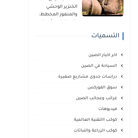
الذاتي
الخنزير الوحشي
والمنغوز المخطط:
شراكة غير مألوفة
في قلب السافانا
التسميات
الإفريقية
اخر اخبار الصين
السياحة في الصين
دراسات جدوى مشاريع صغيرة
سوق الفوركس
غرائب وعجائب الصين
فيديوهات
كوكب االتقنية العالمية
كوكب الزراعة والنباتات