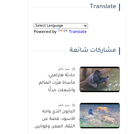
Translate
Powered by
Translate
مشاركات شائعة
منذ عام
حادثة هارامبي:
مأساة هزّت العالم
وأشعلت جدلًا
عالميًا-شاهد
منذ عام
بالفيديو
البابون الذي واجه
الأسود: قصة عن
الثقة، العمر، وقوانين