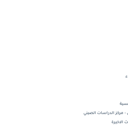
ء
نسية
 الاخيرة