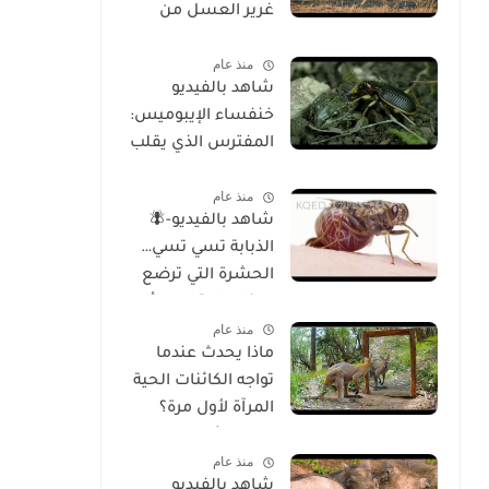
غرير العسل من
الوجود
منذ عام
شاهد بالفيديو
خنفساء الإيبوميس:
المفترس الذي يقلب
موازين الطبيعة
منذ عام
شاهد بالفيديو-🪰
الذبابة تسي تسي…
الحشرة التي ترضع
صغارها وتسبب أحد
منذ عام
أخطر الأمراض في
ماذا يحدث عندما
إفريقيا!
تواجه الكائنات الحية
المرآة لأول مرة؟
تحليل شامل
منذ عام
للسلوك والوعي
شاهد بالفيديو