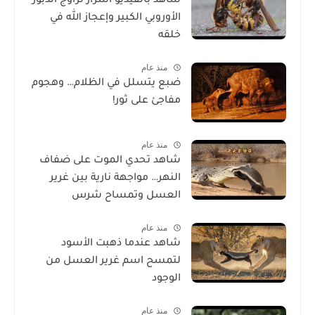
شاهد بالفيديو أسرار تزاوج الدبور
الأوروبي الكبير وإعجاز الله في
خلقه
منذ عام
ضبع يتسلل في الظلام… وهجوم
مفاجئ على ثور!
منذ عام
شاهد تحدي الموت على ضفاف
النهر… مواجهة نارية بين غرير
العسل وتمساح شرس
منذ عام
شاهد عندما ذهبت الأسود
لتمسح اسم غرير العسل من
الوجود
منذ عام