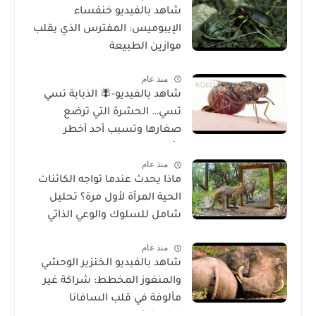
شاهد بالفيديو خنفساء
الإيبوميس: المفترس الذي يقلب
موازين الطبيعة
منذ عام
شاهد بالفيديو-🪰 الذبابة تسي
تسي… الحشرة التي ترضع
صغارها وتسبب أحد أخطر
الأمراض في إفريقيا!
منذ عام
ماذا يحدث عندما تواجه الكائنات
الحية المرآة لأول مرة؟ تحليل
شامل للسلوك والوعي الذاتي
منذ عام
شاهد بالفيديو الخنزير الوحشي
والمنغوز المخطط: شراكة غير
مألوفة في قلب السافانا