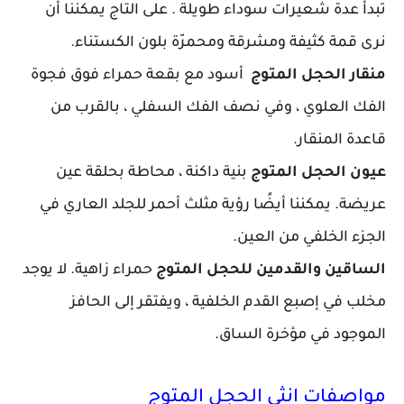
تبدأ عدة شعيرات سوداء طويلة . على التاج يمكننا أن
نرى قمة كثيفة ومشرقة ومحمرّة بلون الكستناء.
منقار الحجل المتوج
أسود مع بقعة حمراء فوق فجوة
الفك العلوي ، وفي نصف الفك السفلي ، بالقرب من
قاعدة المنقار.
عيون الحجل المتوج
بنية داكنة ، محاطة بحلقة عين
عريضة. يمكننا أيضًا رؤية مثلث أحمر للجلد العاري في
الجزء الخلفي من العين.
الساقين والقدمين للحجل المتوج
حمراء زاهية. لا يوجد
مخلب في إصبع القدم الخلفية ، ويفتقر إلى الحافز
الموجود في مؤخرة الساق.
مواصفات انثى الحجل المتوج