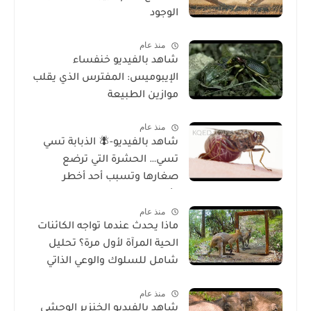
الوجود
منذ عام
شاهد بالفيديو خنفساء
الإيبوميس: المفترس الذي يقلب
موازين الطبيعة
منذ عام
شاهد بالفيديو-🪰 الذبابة تسي
تسي… الحشرة التي ترضع
صغارها وتسبب أحد أخطر
الأمراض في إفريقيا!
منذ عام
ماذا يحدث عندما تواجه الكائنات
الحية المرآة لأول مرة؟ تحليل
شامل للسلوك والوعي الذاتي
منذ عام
شاهد بالفيديو الخنزير الوحشي