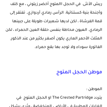
ريش الأنثى في الحجل االمتوج أخضر زيتوني ، مع كتف
وأجنحة بنية كستنائية. الرأس رمادي أردوازي. تفتقر إلى
قمة الفرشاة ، لكن لديها شعيرات طويلة على جبينها
الرمادي. العيون محاطة بنفس حلقة العين الحمراء ، لكن
المثلث الأحمر العاري يكون أصغر بكثير من عند الذكور.
الفاتورة سوداء ولا توجد بها بقع حمراء.
موطن الحجل المتوج
الموطن :
يتردد The Crested Partridge او الحجل المتوج في
الغابات المطيرة في الأراضي المنخفضة ، ويُرى بشكل