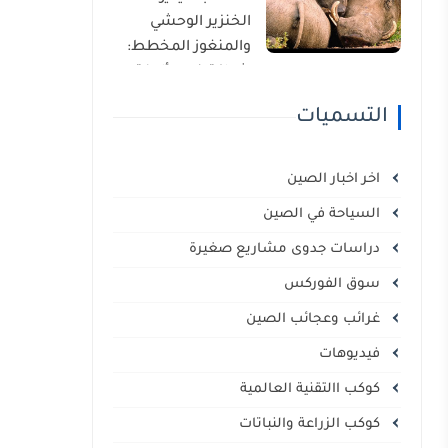
الذاتي
الخنزير الوحشي
والمنغوز المخطط:
شراكة غير مألوفة
في قلب السافانا
التسميات
الإفريقية
اخر اخبار الصين
السياحة في الصين
دراسات جدوى مشاريع صغيرة
سوق الفوركس
غرائب وعجائب الصين
فيديوهات
كوكب االتقنية العالمية
كوكب الزراعة والنباتات