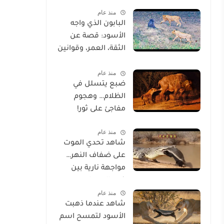
خلقه
منذ عام
البابون الذي واجه
الأسود: قصة عن
الثقة، العمر، وقوانين
الحياة
منذ عام
ضبع يتسلل في
الظلام… وهجوم
مفاجئ على ثور!
منذ عام
شاهد تحدي الموت
على ضفاف النهر…
مواجهة نارية بين
غرير العسل
منذ عام
وتمساح شرس
شاهد عندما ذهبت
الأسود لتمسح اسم