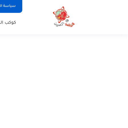
سياسة ا
كوكب الت