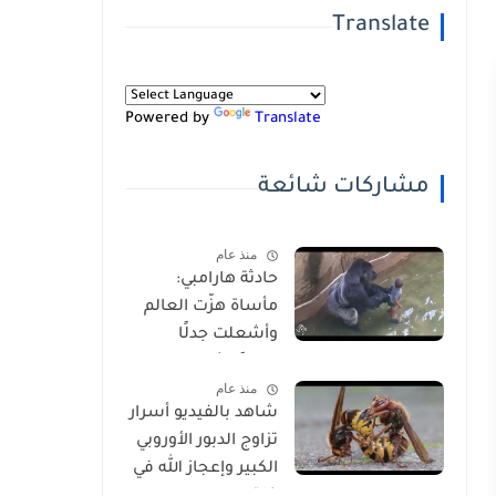
Translate
Powered by
Translate
مشاركات شائعة
منذ عام
حادثة هارامبي:
مأساة هزّت العالم
وأشعلت جدلًا
عالميًا-شاهد
منذ عام
بالفيديو
شاهد بالفيديو أسرار
تزاوج الدبور الأوروبي
الكبير وإعجاز الله في