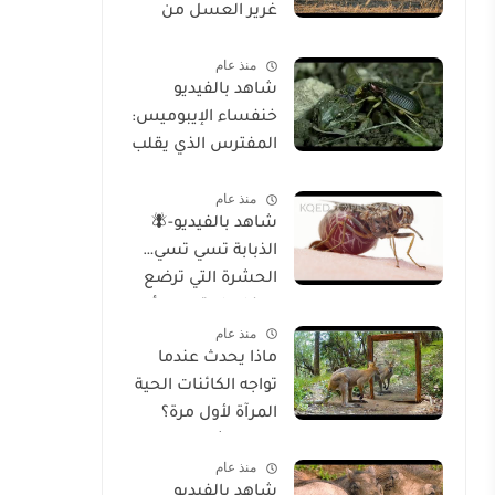
غرير العسل من
الوجود
منذ عام
شاهد بالفيديو
خنفساء الإيبوميس:
المفترس الذي يقلب
موازين الطبيعة
منذ عام
شاهد بالفيديو-🪰
الذبابة تسي تسي…
الحشرة التي ترضع
صغارها وتسبب أحد
منذ عام
أخطر الأمراض في
ماذا يحدث عندما
إفريقيا!
تواجه الكائنات الحية
المرآة لأول مرة؟
تحليل شامل
منذ عام
للسلوك والوعي
شاهد بالفيديو