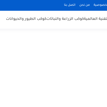
لخصوصية
من نحن
اتصل بنا
قنية العالمية
كوكب الزراعة والنباتات
كوكب الطيور والحيوانات