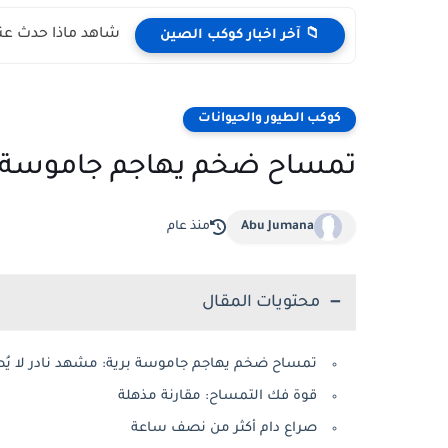
شاهد ماذا حدث عند
📁 آخر اخبار كوكب الصين
كوكب الطيور والحيوانات
تمساح ضخم يهاجم جاموسة بري
Abu Jumana
منذ عام
محتويات المقال
تمساح ضخم يهاجم جاموسة برية: مشهد نادر لا يُ
قوة فك التمساح: مقارنة مذهلة
صراع دام أكثر من نصف ساعة