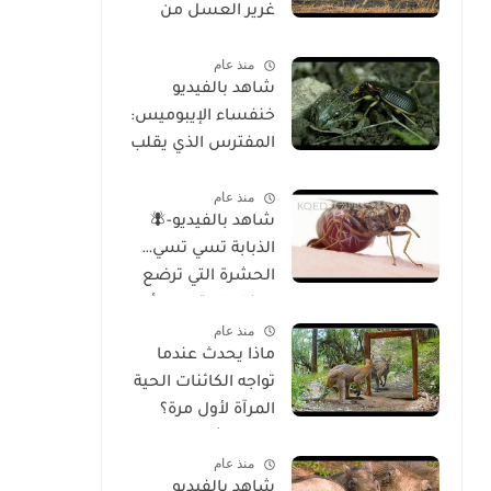
غرير العسل من
الوجود
منذ عام
شاهد بالفيديو
خنفساء الإيبوميس:
المفترس الذي يقلب
موازين الطبيعة
منذ عام
شاهد بالفيديو-🪰
الذبابة تسي تسي…
الحشرة التي ترضع
صغارها وتسبب أحد
منذ عام
أخطر الأمراض في
ماذا يحدث عندما
إفريقيا!
تواجه الكائنات الحية
المرآة لأول مرة؟
تحليل شامل
منذ عام
للسلوك والوعي
شاهد بالفيديو