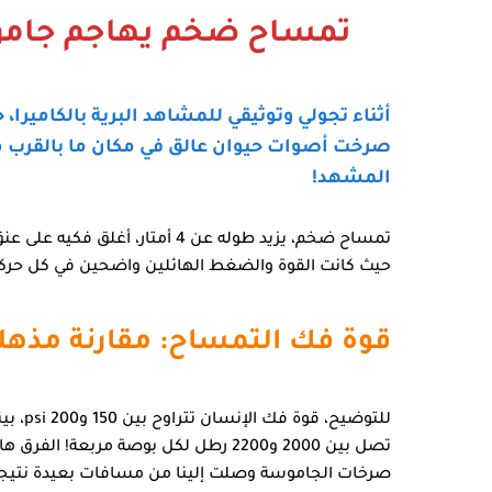
تمساح ضخم يهاجم جاموسة
أثناء تجولي وتوثيقي للمشاهد البرية بالكاميرا،
صرخت أصوات حيوان عالق في مكان ما بالقرب من
المشهد!
تمساح ضخم، يزيد طوله عن
4 أمتار
، أغلق فكيه على عنق
حيث كانت القوة والضغط الهائلين واضحين في كل حركة
قوة فك التمساح: مقارنة مذهل
للتوضيح، قوة فك الإنسان تتراوح بين
150 و200 psi
، بي
تصل بين
2000 و2200 رطل لكل بوصة مربعة
! الفرق ها
صرخات الجاموسة وصلت إلينا من مسافات بعيدة نتيجة