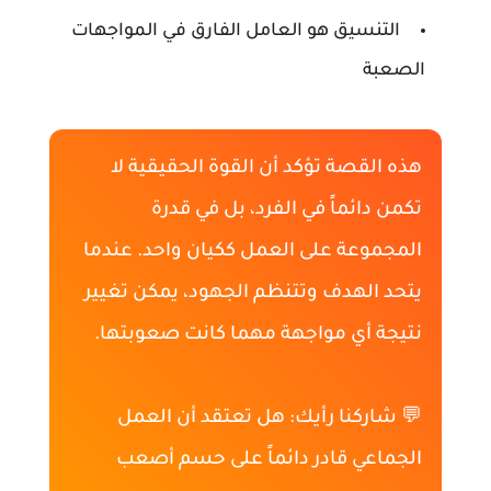
التنسيق هو العامل الفارق في المواجهات
الصعبة
هذه القصة تؤكد أن القوة الحقيقية لا
تكمن دائماً في الفرد، بل في قدرة
المجموعة على العمل ككيان واحد. عندما
يتحد الهدف وتتنظم الجهود، يمكن تغيير
نتيجة أي مواجهة مهما كانت صعوبتها.
💬 شاركنا رأيك: هل تعتقد أن العمل
الجماعي قادر دائماً على حسم أصعب