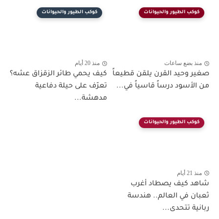
كوكب الطيور والحيوانات
كوكب الطيور والحيوانات
منذ بضع ساعات
منذ 20 أيام
صغير وحيد القرن يلقن قطيعاً
كيف يحمي طائر الزقزاق عشه؟
من الأسود درساً قاسياً في...
تعرّف على حيلة دفاعية
مدهشة...
كوكب الطيور والحيوانات
منذ 21 أيام
شاهد كيف يصطاد أغرب
ثعبان في العالم.. هندسة
ربانية تتحدى...