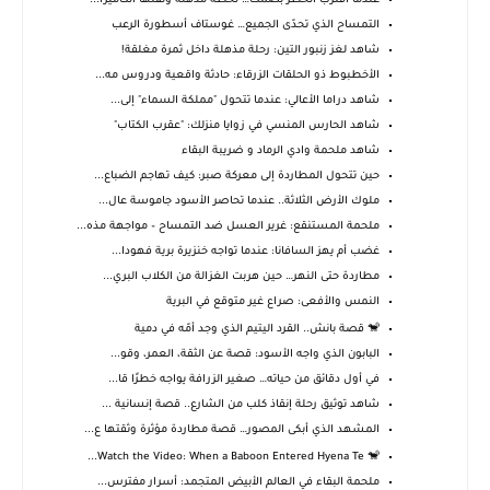
عندما اقترب الخطر بصمت… لحظة مذهلة وثقتها الكاميرا...
التمساح الذي تحدّى الجميع… غوستاف أسطورة الرعب
شاهد لغز زنبور التين: رحلة مذهلة داخل ثمرة مغلقة!
الأخطبوط ذو الحلقات الزرقاء: حادثة واقعية ودروس مه...
شاهد دراما الأعالي: عندما تتحول "مملكة السماء" إلى...
شاهد الحارس المنسي في زوايا منزلك: "عقرب الكتاب"
شاهد ملحمة وادي الرماد و ضريبة البقاء
حين تتحول المطاردة إلى معركة صبر: كيف تهاجم الضباع...
ملوك الأرض الثلاثة.. عندما تحاصر الأسود جاموسة عال...
ملحمة المستنقع: غرير العسل ضد التمساح – مواجهة مذه...
غضب أم يهز السافانا: عندما تواجه خنزيرة برية فهودا...
مطاردة حتى النهر… حين هربت الغزالة من الكلاب البري...
النمس والأفعى: صراع غير متوقع في البرية
🐒 قصة بانش.. القرد اليتيم الذي وجد أمّه في دمية
البابون الذي واجه الأسود: قصة عن الثقة، العمر، وقو...
في أول دقائق من حياته… صغير الزرافة يواجه خطرًا قا...
شاهد توثيق رحلة إنقاذ كلب من الشارع.. قصة إنسانية ...
المشهد الذي أبكى المصور… قصة مطاردة مؤثرة وثقتها ع...
🐒 Watch the Video: When a Baboon Entered Hyena Te...
ملحمة البقاء في العالم الأبيض المتجمد: أسرار مفترس...