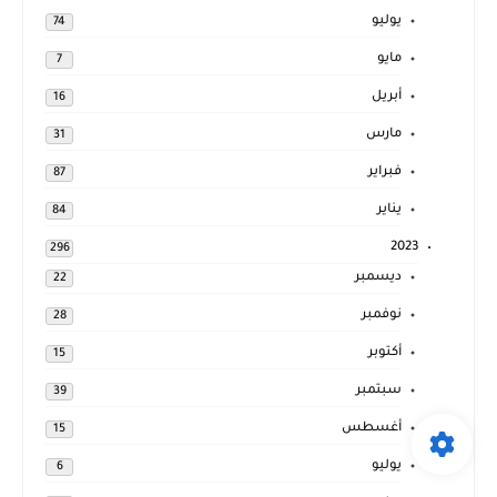
يوليو
74
مايو
7
أبريل
16
مارس
31
فبراير
87
يناير
84
2023
296
ديسمبر
22
نوفمبر
28
أكتوبر
15
سبتمبر
39
أغسطس
15
يوليو
6