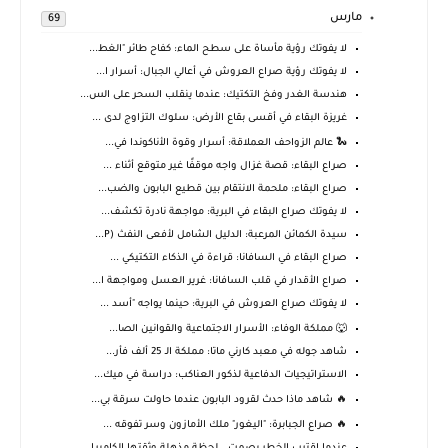
مارس
69
لا يفوتك رؤية مأساة على سطح الماء: كفاح طائر "الغط...
لا يفوتك رؤية صراع العروش في أعالي الجبال: أسرار ا...
هندسة الغدر وفخ التكتيك: عندما ينقلب السحر على الس...
غريزة البقاء في أقسى بقاع الأرض: سلوك التزاوج لدى ...
🐍 عالم الزواحف العملاقة: أسرار وقوة الأناكوندا في...
صراع البقاء: قصة غزال واجه موقفًا غير متوقع أثناء ...
صراع البقاء: ملحمة الانتقام بين قطيع البابون والضب...
لا يفوتك صراع البقاء في البرية: مواجهة نادرة تكشف...
سيدة الكمائن المرعبة: الدليل الشامل لأفعى النفث (P...
صراع البقاء في السافانا: قراءة في الذكاء التكتيكي ...
صراع الأقدار في قلب السافانا: غرير العسل ومواجهة ا...
لا يفوتك صراع العروش في البرية: حينما يواجه "أسد ...
🐺 مملكة الوفاء: الأسرار الاجتماعية والقوانين الصا...
شاهد جوله في معبد كارني ماتا: مملكة الـ 25 ألف فأر...
الاستراتيجيات الدفاعية لذكور العناكب: دراسة في ميك...
🔥 شاهد ماذا حدث لقرود البابون عندما حاولت سرقة بي...
🔥 صراع الجبابرة: "اليغور" ملك الأمازون وسر تفوقه ...