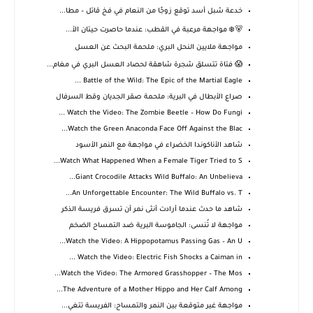
خدعة شبل أسد توقع زوجًا من النعام في فخ قاتل – مطا...
🐻‍❄️ مواجهة مرعبة في القطب: عندما حاصرت حيتان الأ...
مواجهة ملايين النحل البري: ملحمة البحث عن العسل
😱 فتاة تتسلق شجرة شاهقة لحصاد العسل البري في مغام...
Battle of the Wild: The Epic of the Martial Eagle ...
صراع الأبطال في البرية: ملحمة صقر الجديان وقط السرفال
Watch the Video: The Zombie Beetle – How Do Fungi ...
Watch the Green Anaconda Face Off Against the Blac...
شاهد الأناكوندا الخضراء في مواجهة مع النمر الأسود
Watch What Happened When a Female Tiger Tried to S...
Giant Crocodile Attacks Wild Buffalo: An Unbelieva...
An Unforgettable Encounter: The Wild Buffalo vs. T...
شاهد ما حدث عندما أرادت أنثى نمر أن تسرق فريسة الذكر
مواجهة لا تُنسى: الجاموسة البرية ضد التمساح الضخم
Watch the Video: A Hippopotamus Passing Gas – An U...
Watch the Video: Electric Fish Shocks a Caiman in ...
Watch the Video: The Armored Grasshopper – The Mos...
The Adventure of a Mother Hippo and Her Calf Among...
مواجهة غير متوقعة بين النمر والتمساح: الفريسة تتغي...