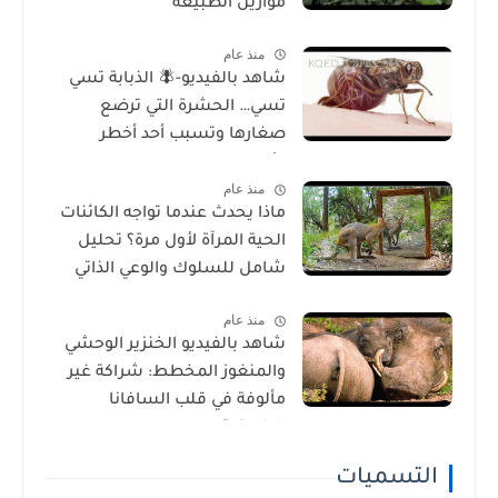
موازين الطبيعة
منذ عام
شاهد بالفيديو-🪰 الذبابة تسي
تسي… الحشرة التي ترضع
صغارها وتسبب أحد أخطر
الأمراض في إفريقيا!
منذ عام
ماذا يحدث عندما تواجه الكائنات
الحية المرآة لأول مرة؟ تحليل
شامل للسلوك والوعي الذاتي
منذ عام
شاهد بالفيديو الخنزير الوحشي
والمنغوز المخطط: شراكة غير
مألوفة في قلب السافانا
الإفريقية
التسميات