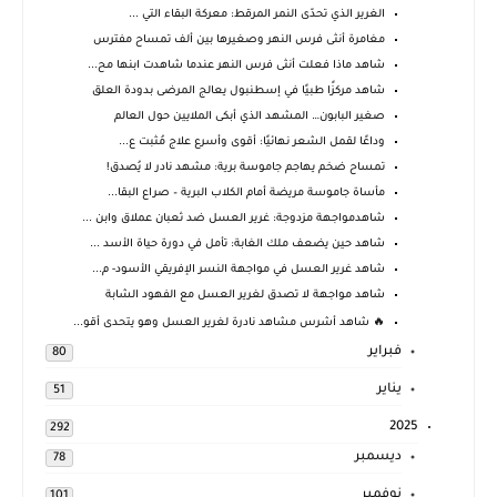
الغرير الذي تحدّى النمر المرقط: معركة البقاء التي ...
مغامرة أنثى فرس النهر وصغيرها بين ألف تمساح مفترس
شاهد ماذا فعلت أنثى فرس النهر عندما شاهدت ابنها مح...
شاهد مركزًا طبيًا في إسطنبول يعالج المرضى بدودة العلق
صغير البابون… المشهد الذي أبكى الملايين حول العالم
وداعًا لقمل الشعر نهائيًا: أقوى وأسرع علاج مُثبت ع...
تمساح ضخم يهاجم جاموسة برية: مشهد نادر لا يُصدق!
مأساة جاموسة مريضة أمام الكلاب البرية – صراع البقا...
شاهدمواجهة مزدوجة: غرير العسل ضد ثعبان عملاق وابن ...
شاهد حين يضعف ملك الغابة: تأمل في دورة حياة الأسد ...
شاهد غرير العسل في مواجهة النسر الإفريقي الأسود- م...
شاهد مواجهة لا تصدق لغرير العسل مع الفهود الشابة
🔥 شاهد أشرس مشاهد نادرة لغرير العسل وهو يتحدى أقو...
فبراير
80
يناير
51
2025
292
ديسمبر
78
نوفمبر
101