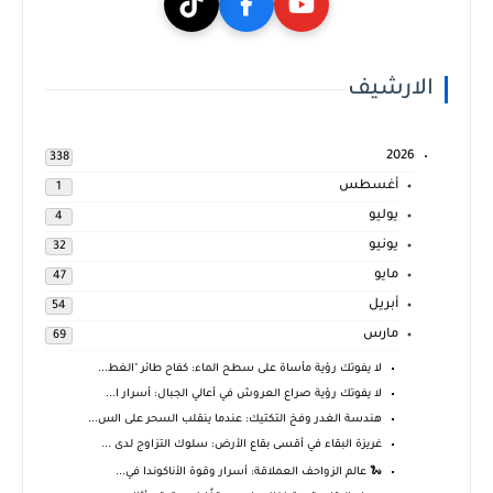
الارشيف
2026
338
أغسطس
1
يوليو
4
يونيو
32
مايو
47
أبريل
54
مارس
69
لا يفوتك رؤية مأساة على سطح الماء: كفاح طائر "الغط...
لا يفوتك رؤية صراع العروش في أعالي الجبال: أسرار ا...
هندسة الغدر وفخ التكتيك: عندما ينقلب السحر على الس...
غريزة البقاء في أقسى بقاع الأرض: سلوك التزاوج لدى ...
🐍 عالم الزواحف العملاقة: أسرار وقوة الأناكوندا في...