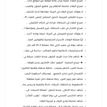
صراع البقاء: قصة غزال واجه موقفًا غير متوقع أثناء ...
صراع البقاء: ملحمة الانتقام بين قطيع البابون والضب...
لا يفوتك صراع البقاء في البرية: مواجهة نادرة تكشف...
سيدة الكمائن المرعبة: الدليل الشامل لأفعى النفث (P...
صراع البقاء في السافانا: قراءة في الذكاء التكتيكي ...
صراع الأقدار في قلب السافانا: غرير العسل ومواجهة ا...
لا يفوتك صراع العروش في البرية: حينما يواجه "أسد ...
🐺 مملكة الوفاء: الأسرار الاجتماعية والقوانين الصا...
شاهد جوله في معبد كارني ماتا: مملكة الـ 25 ألف فأر...
الاستراتيجيات الدفاعية لذكور العناكب: دراسة في ميك...
🔥 شاهد ماذا حدث لقرود البابون عندما حاولت سرقة بي...
🔥 صراع الجبابرة: "اليغور" ملك الأمازون وسر تفوقه ...
عندما اقترب الخطر بصمت… لحظة مذهلة وثقتها الكاميرا...
التمساح الذي تحدّى الجميع… غوستاف أسطورة الرعب
شاهد لغز زنبور التين: رحلة مذهلة داخل ثمرة مغلقة!
الأخطبوط ذو الحلقات الزرقاء: حادثة واقعية ودروس مه...
شاهد دراما الأعالي: عندما تتحول "مملكة السماء" إلى...
شاهد الحارس المنسي في زوايا منزلك: "عقرب الكتاب"
شاهد ملحمة وادي الرماد و ضريبة البقاء
حين تتحول المطاردة إلى معركة صبر: كيف تهاجم الضباع...