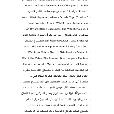
Watch the Video: The Zombie Beetle – How Do Fungi ...
Watch the Green Anaconda Face Off Against the Blac...
شاهد الأناكوندا الخضراء في مواجهة مع النمر الأسود
Watch What Happened When a Female Tiger Tried to S...
Giant Crocodile Attacks Wild Buffalo: An Unbelieva...
An Unforgettable Encounter: The Wild Buffalo vs. T...
شاهد ما حدث عندما أرادت أنثى نمر أن تسرق فريسة الذكر
مواجهة لا تُنسى: الجاموسة البرية ضد التمساح الضخم
Watch the Video: A Hippopotamus Passing Gas – An U...
Watch the Video: Electric Fish Shocks a Caiman in ...
Watch the Video: The Armored Grasshopper – The Mos...
The Adventure of a Mother Hippo and Her Calf Among...
مواجهة غير متوقعة بين النمر والتمساح: الفريسة تتغي...
الغرير الذي تحدّى النمر المرقط: معركة البقاء التي ...
مغامرة أنثى فرس النهر وصغيرها بين ألف تمساح مفترس
شاهد ماذا فعلت أنثى فرس النهر عندما شاهدت ابنها مح...
شاهد مركزًا طبيًا في إسطنبول يعالج المرضى بدودة العلق
صغير البابون… المشهد الذي أبكى الملايين حول العالم
وداعًا لقمل الشعر نهائيًا: أقوى وأسرع علاج مُثبت ع...
تمساح ضخم يهاجم جاموسة برية: مشهد نادر لا يُصدق!