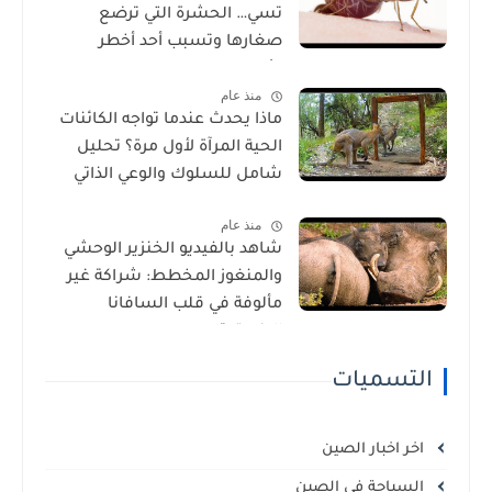
تسي… الحشرة التي ترضع
صغارها وتسبب أحد أخطر
الأمراض في إفريقيا!
منذ عام
ماذا يحدث عندما تواجه الكائنات
الحية المرآة لأول مرة؟ تحليل
شامل للسلوك والوعي الذاتي
منذ عام
شاهد بالفيديو الخنزير الوحشي
والمنغوز المخطط: شراكة غير
مألوفة في قلب السافانا
الإفريقية
التسميات
اخر اخبار الصين
السياحة في الصين