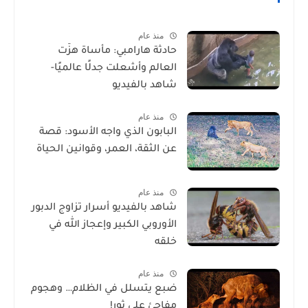
منذ عام
حادثة هارامبي: مأساة هزّت
العالم وأشعلت جدلًا عالميًا-
شاهد بالفيديو
منذ عام
البابون الذي واجه الأسود: قصة
عن الثقة، العمر، وقوانين الحياة
منذ عام
شاهد بالفيديو أسرار تزاوج الدبور
الأوروبي الكبير وإعجاز الله في
خلقه
منذ عام
ضبع يتسلل في الظلام… وهجوم
مفاجئ على ثور!