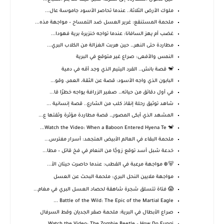
ملوك الأرض الثلاثة.. عندما تحاصر الأسود جاموسة عال...
ملحمة المستنقع: غرير العسل ضد التمساح – مواجهة مذه...
غضب أم يهز السافانا: عندما تواجه خنزيرة برية فهودا...
مطاردة حتى النهر… حين هربت الغزالة من الكلاب البري...
النمس والأفعى: صراع غير متوقع في البرية
🐒 قصة بانش.. القرد اليتيم الذي وجد أمّه في دمية
البابون الذي واجه الأسود: قصة عن الثقة، العمر، وقو...
في أول دقائق من حياته… صغير الزرافة يواجه خطرًا قا...
شاهد توثيق رحلة إنقاذ كلب من الشارع.. قصة إنسانية ...
المشهد الذي أبكى المصور… قصة مطاردة مؤثرة وثقتها ع...
🐒 Watch the Video: When a Baboon Entered Hyena Te...
ملحمة البقاء في العالم الأبيض المتجمد: أسرار مفترس...
خدعة شبل أسد توقع زوجًا من النعام في فخ قاتل – مطا...
🐻‍❄️ مواجهة مرعبة في القطب: عندما حاصرت حيتان الأ...
مواجهة ملايين النحل البري: ملحمة البحث عن العسل
😱 فتاة تتسلق شجرة شاهقة لحصاد العسل البري في مغام...
Battle of the Wild: The Epic of the Martial Eagle ...
صراع الأبطال في البرية: ملحمة صقر الجديان وقط السرفال