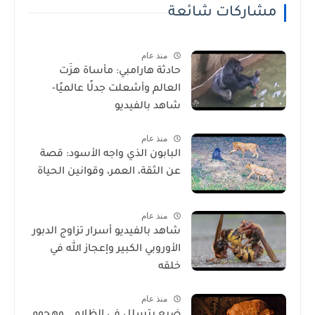
مشاركات شائعة
منذ عام
حادثة هارامبي: مأساة هزّت
العالم وأشعلت جدلًا عالميًا-
شاهد بالفيديو
منذ عام
البابون الذي واجه الأسود: قصة
عن الثقة، العمر، وقوانين الحياة
منذ عام
شاهد بالفيديو أسرار تزاوج الدبور
الأوروبي الكبير وإعجاز الله في
خلقه
منذ عام
ضبع يتسلل في الظلام… وهجوم