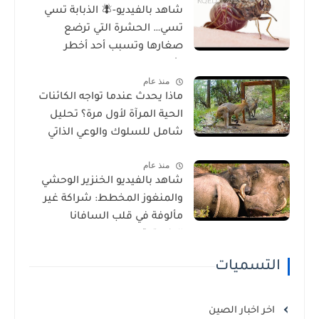
شاهد بالفيديو-🪰 الذبابة تسي
تسي… الحشرة التي ترضع
صغارها وتسبب أحد أخطر
الأمراض في إفريقيا!
منذ عام
ماذا يحدث عندما تواجه الكائنات
الحية المرآة لأول مرة؟ تحليل
شامل للسلوك والوعي الذاتي
منذ عام
شاهد بالفيديو الخنزير الوحشي
والمنغوز المخطط: شراكة غير
مألوفة في قلب السافانا
الإفريقية
التسميات
اخر اخبار الصين