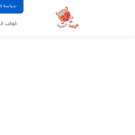
سياسة ا
كوكب الت