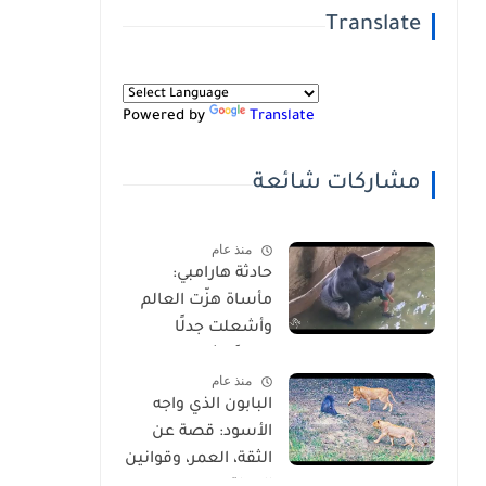
Translate
Powered by
Translate
مشاركات شائعة
منذ عام
حادثة هارامبي:
مأساة هزّت العالم
وأشعلت جدلًا
عالميًا-شاهد
منذ عام
بالفيديو
البابون الذي واجه
الأسود: قصة عن
الثقة، العمر، وقوانين