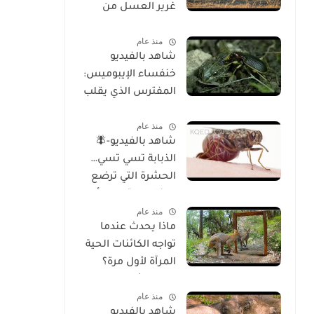
غرير العسل من
الوجود
منذ عام
شاهد بالفيديو
خنفساء الإيبوميس:
المفترس الذي يقلب
موازين الطبيعة
منذ عام
شاهد بالفيديو-🪰
الذبابة تسي تسي…
الحشرة التي ترضع
صغارها وتسبب أحد
منذ عام
أخطر الأمراض في
ماذا يحدث عندما
إفريقيا!
تواجه الكائنات الحية
المرآة لأول مرة؟
تحليل شامل
منذ عام
للسلوك والوعي
شاهد بالفيديو