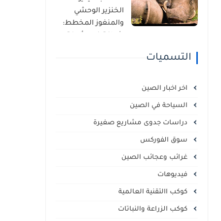
الذاتي
الخنزير الوحشي
والمنغوز المخطط:
شراكة غير مألوفة
في قلب السافانا
التسميات
الإفريقية
اخر اخبار الصين
السياحة في الصين
دراسات جدوى مشاريع صغيرة
سوق الفوركس
غرائب وعجائب الصين
فيديوهات
كوكب االتقنية العالمية
كوكب الزراعة والنباتات