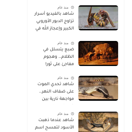
الحياة
منذ عام
شاهد بالفيديو أسرار
تزاوج الدبور الأوروبي
الكبير وإعجاز الله في
خلقه
منذ عام
ضبع يتسلل في
الظلام… وهجوم
مفاجئ على ثور!
منذ عام
شاهد تحدي الموت
على ضفاف النهر…
مواجهة نارية بين
غرير العسل
منذ عام
وتمساح شرس
شاهد عندما ذهبت
الأسود لتمسح اسم