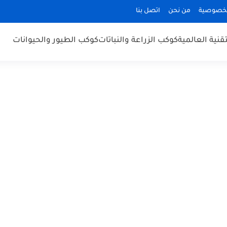
لخصوصية
من نحن
اتصل بنا
قنية العالمية
كوكب الزراعة والنباتات
كوكب الطيور والحيوانات