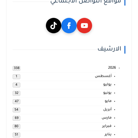
مواقع التواصل الاجتماعي
الارشيف
2026
338
أغسطس
1
يوليو
4
يونيو
32
مايو
47
أبريل
54
مارس
69
فبراير
80
يناير
51