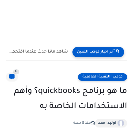
شاهد كيف يتغلب النمس على الكوبرا في مواجهة تعتمد على...
📁 آخر اخبار كوكب الصين
0
كوكب االتقنية العالمية
ما هو برنامج quickbooks؟ وأهم
الاستخدامات الخاصة به
الوليد احمد
منذ 3 سنة