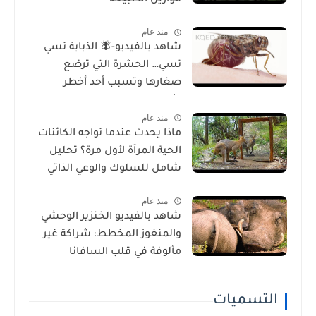
موازين الطبيعة
منذ عام
شاهد بالفيديو-🪰 الذبابة تسي
تسي… الحشرة التي ترضع
صغارها وتسبب أحد أخطر
الأمراض في إفريقيا!
منذ عام
ماذا يحدث عندما تواجه الكائنات
الحية المرآة لأول مرة؟ تحليل
شامل للسلوك والوعي الذاتي
منذ عام
شاهد بالفيديو الخنزير الوحشي
والمنغوز المخطط: شراكة غير
مألوفة في قلب السافانا
الإفريقية
التسميات