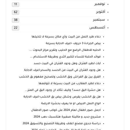
نوفمبر
11
أكتوبر
62
سبتمبر
38
أغسطس
22
دعاء طرد النمل من البيت وأي مكان بسرعة لا تتخيلها
بيض الجرادة 3 حروف -اعرف الاجابة بسرعة
الحلبه للاطفال الرضع مع الحليب وتقرير مركز البحوث ...
فوائد الحلبة للنساء لتكبير الثدي وطريقة الاستخدام ...
ايات لطرد الفئران وهل وجود الفئران في البيت حسد
هل وجود الفئران في البيت من الحسد والسحر-اعرف الاجابة
الفرق بين بق الفراش وبق الخشب وتصحيح مفهوم بق الخشب
دعاء لطرد العقارب من البيت بسرعة لا تتوقعها
هل حشرة البق حسد؟ وكيف تتأكد ان وجود البق في المنز...
هل بق الخشب يقرص وشكل بيض بق الخشب-اعرف الاجابة
انواع النمل الابيض او ما يعرف بحشرة الارضة
اجمل صور اطفال لعام 2024 على كوكب صور الاطفال
مشروع جديد و ماكينة صغيرة هتكسبك دهب 2024
دراسة جدوي مصنع اعلاف وطريقة التصنيع والتسويق 2024