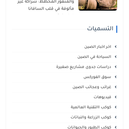
والمنغوز المخطط: شراكة غير
مألوفة في قلب السافانا
الإفريقية
التسميات
اخر اخبار الصين
السياحة في الصين
دراسات جدوى مشاريع صغيرة
سوق الفوركس
غرائب وعجائب الصين
فيديوهات
كوكب االتقنية العالمية
كوكب الزراعة والنباتات
كوكب الطيور والحيوانات