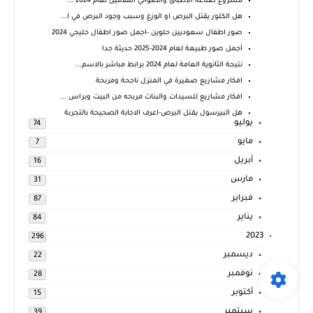
مشروع صناعة الاطباق والصواني الملامين لعام 2024 ...
هل الكلور يقتل البرص او الوزغ وسبب وجود البرص في ا...
صور اطفال سعوديين حلوين -اجمل صور اطفال خليجي 2024
أجمل صور طبيعة لعام 2024-2025 حديثة جدا
نتيجة الثانوية العامة لعام 2024 برابط مباشر بالاسم...
افكار مشاريع صغيرة في المنزل ناجحة ومربحة
افكار مشاريع للسيدات والبنات مربحه من البيت وبراس ...
هل البيرسول يقتل البرص-اعرف الاجابة الصحيحة بالتجربة
يوليو
74
مايو
7
أبريل
16
مارس
31
فبراير
87
يناير
84
2023
296
ديسمبر
22
نوفمبر
28
أكتوبر
15
سبتمبر
39