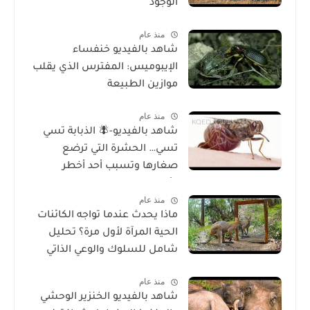
الوجود
منذ عام
شاهد بالفيديو خنفساء
الإيبوميس: المفترس الذي يقلب
موازين الطبيعة
منذ عام
شاهد بالفيديو-🪰 الذبابة تسي
تسي… الحشرة التي ترضع
صغارها وتسبب أحد أخطر
الأمراض في إفريقيا!
منذ عام
ماذا يحدث عندما تواجه الكائنات
الحية المرآة لأول مرة؟ تحليل
شامل للسلوك والوعي الذاتي
منذ عام
شاهد بالفيديو الخنزير الوحشي