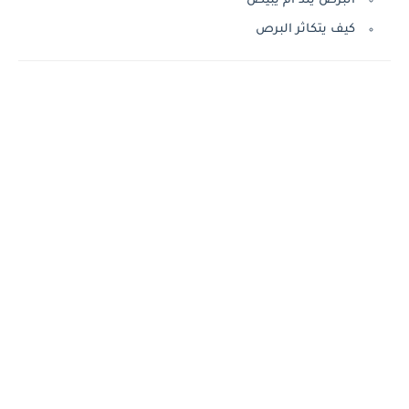
البرص يلد ام يبيض
كيف يتكاثر البرص