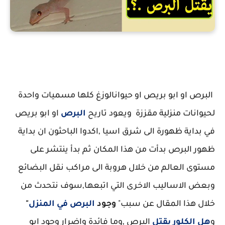
هل الكلور يقتل البرص
البرص او ابو بريص او حيوانالوزغ كلها مسميات واحدة
لحيوانات منزلية مقززة ويعود تاريح
البرص
او ابو بريص
في بداية ظهورة الى شرق اسيا ,اكدوا الباحثون ان بداية
ظهور البرص بدأت من هذا المكان ثم بدأ ينتشر على
مستوى العالم من خلال هروبة الى مراكب نقل البضائع
وبعض الاساليب الاخرى التي اتبعها,سوف نتحدث من
خلال هذا المقال عن سبب"
وجود
البرص في المنزل
"
و
هل الكلور يقتل
البرص ,وما فائدة واضرار وجود ابو