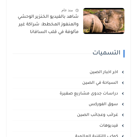
منذ عام
شاهد بالفيديو الخنزير الوحشي
والمنغوز المخطط: شراكة غير
مألوفة في قلب السافانا
الإفريقية
التسميات
اخر اخبار الصين
السياحة في الصين
دراسات جدوى مشاريع صغيرة
سوق الفوركس
غرائب وعجائب الصين
فيديوهات
كوكب االتقنية العالمية