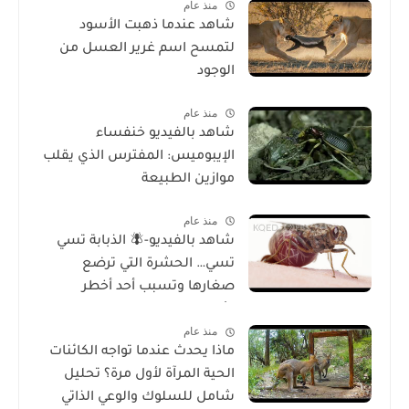
منذ عام
شاهد عندما ذهبت الأسود
لتمسح اسم غرير العسل من
الوجود
منذ عام
شاهد بالفيديو خنفساء
الإيبوميس: المفترس الذي يقلب
موازين الطبيعة
منذ عام
شاهد بالفيديو-🪰 الذبابة تسي
تسي… الحشرة التي ترضع
صغارها وتسبب أحد أخطر
الأمراض في إفريقيا!
منذ عام
ماذا يحدث عندما تواجه الكائنات
الحية المرآة لأول مرة؟ تحليل
شامل للسلوك والوعي الذاتي